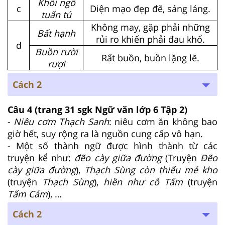
Khôi ngô
c
Diện mạo đẹp đẽ, sáng láng.
tuấn tú
Không may, gặp phải những
Bất hạnh
rủi ro khiến phải đau khổ.
d
Buồn rười
Rất buồn, buồn lặng lẽ.
rượi
Cách 2
Câu 4
(trang 31 sgk Ngữ văn lớp 6 Tập 2)
-
Niêu cơm Thạch Sanh
: niêu cơm ăn không bao
giờ hết, suy rộng ra là nguồn cung cấp vô hạn.
- Một số thành ngữ được hình thành từ các
truyện kể như:
đẽo cày giữa đường
(Truyện
Đẽo
cày giữa đường
),
Thạch Sùng còn thiếu mẻ kho
(truyện
Thạch Sùng
),
hiền như cô Tấm
(truyện
Tấm Cám
), …
Cách 2