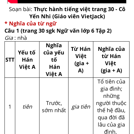
Soạn bài:
Thực hành tiếng việt trang 30 - Cô
Yến Nhi (Giáo viên VietJack)
* Nghĩa của từ ngữ
Câu 1
(trang 30 sgk Ngữ văn lớp 6 Tập 2)
Gia
: nhà
Nghĩa
Từ Hán
Nghĩa của
Yếu tố
của yếu
Việt
từ Hán
STT
Hán
tố
(gia +
Việt
Việt A
Hán
A)
(gia + A)
Việt A
Tổ tiên của
gia đình;
những
Trước,
người thuộc
1
tiên
gia tiên
sớm nhất
thế hệ đầu,
qua đời đã
lâu của gia
đình.