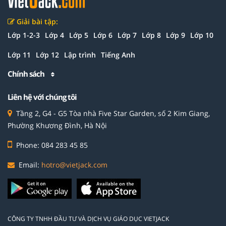
Giải bài tập:
Lớp 1-2-3
Lớp 4
Lớp 5
Lớp 6
Lớp 7
Lớp 8
Lớp 9
Lớp 10
Lớp 11
Lớp 12
Lập trình
Tiếng Anh
Chính sách
Liên hệ với chúng tôi
Tầng 2, G4 - G5 Tòa nhà Five Star Garden, số 2 Kim Giang,
Phường Khương Đình, Hà Nội
Phone: 084 283 45 85
Email:
hotro@vietjack.com
CÔNG TY TNHH ĐẦU TƯ VÀ DỊCH VỤ GIÁO DỤC VIETJACK