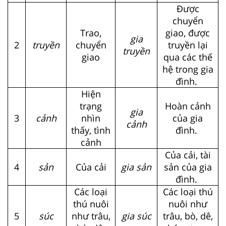
Được
chuyển
Trao,
giao, được
gia
2
truyền
chuyển
truyền lại
truyền
giao
qua các thế
hệ trong gia
đình.
Hiện
trạng
Hoàn cảnh
gia
3
cảnh
nhìn
của gia
cảnh
thấy, tình
đình.
cảnh
Của cải, tài
4
sản
Của cải
gia sản
sản của gia
đình.
Các loại
Các loại thú
thú nuôi
nuôi như
5
súc
như trâu,
gia súc
trâu, bò, dê,