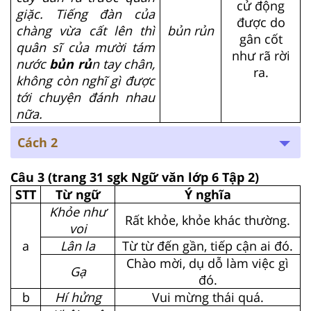
cử động
giặc. Tiếng đàn của
được do
chàng vừa cất lên thì
bủn rủn
gân cốt
quân sĩ của mười tám
như rã rời
nước
bủn rủ
n tay chân,
ra.
không còn nghĩ gì được
tới chuyện đánh nhau
nữa.
Cách 2
Câu 3
(trang 31 sgk Ngữ văn lớp 6 Tập 2)
STT
Từ ngữ
Ý nghĩa
Khỏe như
Rất khỏe, khỏe khác thường.
voi
a
Lân la
Từ từ đến gần, tiếp cận ai đó.
Chào mời, dụ dỗ làm việc gì
Gạ
đó.
b
Hí hửng
Vui mừng thái quá.