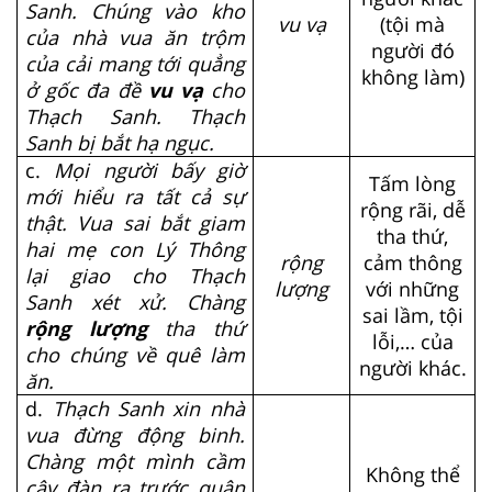
Sanh. Chúng vào kho
vu vạ
(tội mà
của nhà vua ăn trộm
người đó
của cải mang tới quẳng
không làm)
ở gốc đa đề
vu vạ
cho
Thạch Sanh. Thạch
Sanh bị bắt hạ ngục.
c.
Mọi người bấy giờ
Tấm lòng
mới hiểu ra tất cả sự
rộng rãi, dễ
thật. Vua sai bắt giam
tha thứ,
hai mẹ con Lý Thông
rộng
cảm thông
lại giao cho Thạch
lượng
với những
Sanh xét xử. Chàng
sai lầm, tội
rộng lượng
tha thứ
lỗi,… của
cho chúng về quê làm
người khác.
ăn.
d.
Thạch Sanh xin nhà
vua đừng động binh.
Chàng một mình cầm
Không thể
cây đàn ra trước quân