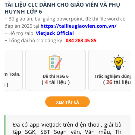
TÀI LIỆU CLC DÀNH CHO GIÁO VIÊN VÀ PHỤ
HUYNH LỚP 6
+ Bộ giáo án, bài giảng powerpoint, đề thi file word có
đáp án 2025 tại
https://tailieugiaovien.com.vn/
+ Hỗ trợ zalo:
VietJack Official
+ Tổng đài hỗ trợ đăng ký :
084 283 45 85
Đề thi HSG 6
Trắc nghiệm đúng sai 6
(
4
tài liệu )
(
26
tài liệu )
XEM TẤT CẢ
Đã có app VietJack trên điện thoại, giải bài
tập SGK, SBT Soạn văn, Văn mẫu, Thi