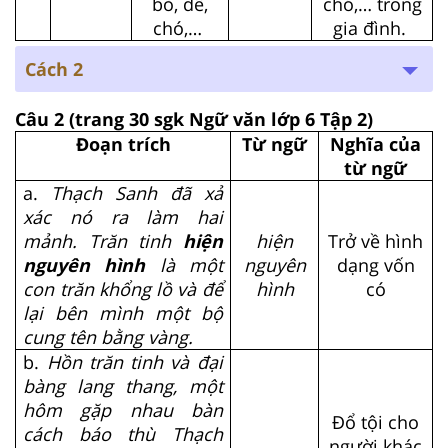
bò, dê,
chó,… trong
chó,…
gia đình.
Cách 2
Câu 2
(trang 30 sgk Ngữ văn lớp 6 Tập 2)
Đoạn trích
Từ ngữ
Nghĩa của
từ ngữ
a.
Thạch Sanh đã xả
xác nó ra làm hai
mảnh. Trăn tinh
hiện
hiện
Trở về hình
nguyên hình
là một
nguyên
dạng vốn
con trăn khổng lồ và để
hình
có
lại bên mình một bộ
cung tên bằng vàng.
b.
Hồn trăn tinh và đại
bàng lang thang, một
hôm gặp nhau bàn
Đổ tội cho
cách báo thù Thạch
người khác