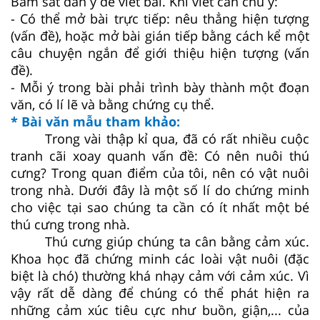
Bám sát dàn ý để viết bài. Khi viết cần chú ý:
- Có thể mở bài trực tiếp: nêu thẳng hiện tượng
(vấn đề), hoặc mở bài gián tiếp bằng cách kể một
câu chuyện ngắn để giới thiệu hiện tượng (vấn
đề).
- Mỗi ý trong bài phải trình bày thành một đoạn
văn, có lí lẽ và bằng chứng cụ thể.
* Bài văn mẫu tham khảo:
Trong vài thập kỉ qua, đã có rất nhiều cuộc
tranh cãi xoay quanh vấn đề: Có nên nuôi thú
cưng? Trong quan điểm của tôi, nên có vật nuôi
trong nhà. Dưới đây là một số lí do chứng minh
cho việc tại sao chúng ta cần có ít nhất một bé
thú cưng trong nhà.
Thú cưng giúp chúng ta cân bằng cảm xúc.
Khoa học đã chứng minh các loài vật nuôi (đặc
biệt là chó) thường khá nhạy cảm với cảm xúc. Vì
vậy rất dễ dàng để chúng có thể phát hiện ra
những cảm xúc tiêu cực như buồn, giận,... của