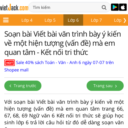
❯
Lớp 3
Lớp 4
Lớp 5
Lớp 6
Lớp 7
Lớp 8
Soạn bài Viết bài văn trình bày ý kiến
về một hiện tượng (vấn đề) mà em
quan tâm - Kết nối tri thức
Sale 40% sách Toán - Văn - Anh 6 ngày 07-07 trên
HOT
Shopee mall
Trang trước
Trang sau
Với soạn bài Viết bài văn trình bày ý kiến về một
hiện tượng (vấn đề) mà em quan tâm trang 66,
67, 68, 69 Ngữ văn 6 Kết nối tri thức sẽ giúp học
sinh lớp 6 trả lời câu hỏi từ đó dễ dàng soạn văn