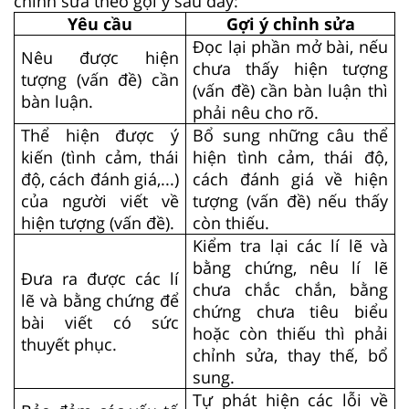
chỉnh sửa theo gợi ý sau đây:
Yêu cầu
Gợi ý chỉnh sửa
Đọc lại phần mở bài, nếu
Nêu được hiện
chưa thấy hiện tượng
tượng (vấn đề) cần
(vấn đề) cần bàn luận thì
bàn luận.
phải nêu cho rõ.
Thể hiện được ý
Bổ sung những câu thể
kiến (tình cảm, thái
hiện tình cảm, thái độ,
độ, cách đánh giá,...)
cách đánh giá về hiện
của người viết về
tượng (vấn đề) nếu thấy
hiện tượng (vấn đề).
còn thiếu.
Kiểm tra lại các lí lẽ và
bằng chứng, nêu lí lẽ
Đưa ra được các lí
chưa chắc chắn, bằng
lẽ và bằng chứng để
chứng chưa tiêu biểu
bài viết có sức
hoặc còn thiếu thì phải
thuyết phục.
chỉnh sửa, thay thế, bổ
sung.
Tự phát hiện các lỗi về