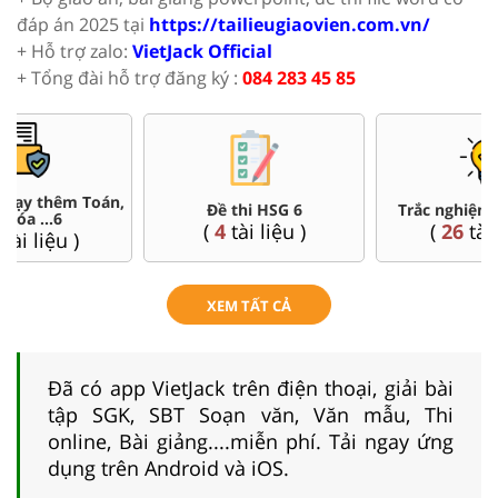
đáp án 2025 tại
https://tailieugiaovien.com.vn/
+ Hỗ trợ zalo:
VietJack Official
+ Tổng đài hỗ trợ đăng ký :
084 283 45 85
Đề thi HSG 6
Trắc nghiệm đúng sai 6
(
4
tài liệu )
(
26
tài liệu )
XEM TẤT CẢ
Đã có app VietJack trên điện thoại, giải bài
tập SGK, SBT Soạn văn, Văn mẫu, Thi
online, Bài giảng....miễn phí. Tải ngay ứng
dụng trên Android và iOS.