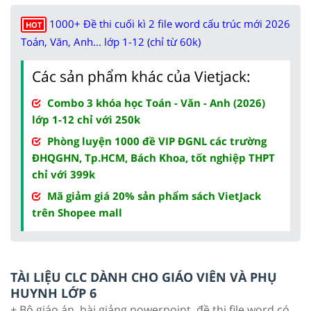
1000+ Đề thi cuối kì 2 file word cấu trúc mới 2026
HOT
Toán, Văn, Anh... lớp 1-12 (chỉ từ 60k)
Các sản phẩm khác của Vietjack:
Combo 3 khóa học Toán - Văn - Anh (2026)
lớp 1-12 chỉ với 250k
Phòng luyện 1000 đề VIP ĐGNL các trường
ĐHQGHN, Tp.HCM, Bách Khoa, tốt nghiệp THPT
chỉ với 399k
Mã giảm giá 20% sản phẩm sách VietJack
trên Shopee mall
TÀI LIỆU CLC DÀNH CHO GIÁO VIÊN VÀ PHỤ
HUYNH LỚP 6
+ Bộ giáo án, bài giảng powerpoint, đề thi file word có