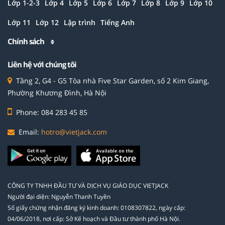
Lớp 1-2-3
Lớp 4
Lớp 5
Lớp 6
Lớp 7
Lớp 8
Lớp 9
Lớp 10
Lớp 11
Lớp 12
Lập trình
Tiếng Anh
Chính sách
Liên hệ với chúng tôi
Tầng 2, G4 - G5 Tòa nhà Five Star Garden, số 2 Kim Giang,
Phường Khương Đình, Hà Nội
Phone: 084 283 45 85
Email:
hotro@vietjack.com
CÔNG TY TNHH ĐẦU TƯ VÀ DỊCH VỤ GIÁO DỤC VIETJACK
Người đại diện: Nguyễn Thanh Tuyền
Số giấy chứng nhận đăng ký kinh doanh: 0108307822, ngày cấp:
04/06/2018, nơi cấp: Sở Kế hoạch và Đầu tư thành phố Hà Nội.