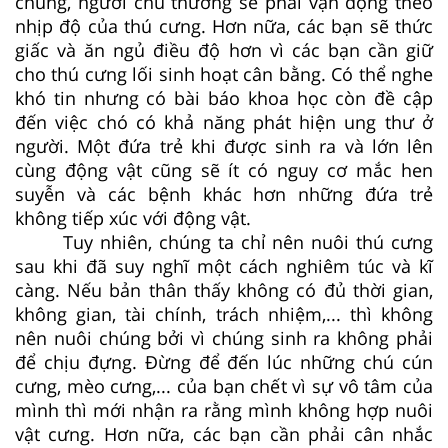
chúng, người chủ thường sẽ phải vận động theo
nhịp độ của thú cưng. Hơn nữa, các bạn sẽ thức
giấc và ăn ngủ điều độ hơn vì các bạn cần giữ
cho thú cưng lối sinh hoạt cân bằng. Có thể nghe
khó tin nhưng có bài báo khoa học còn đề cập
đến việc chó có khả năng phát hiện ung thư ở
người. Một đứa trẻ khi được sinh ra và lớn lên
cùng động vật cũng sẽ ít có nguy cơ mắc hen
suyễn và các bệnh khác hơn những đứa trẻ
không tiếp xúc với động vật.
Tuy nhiên, chúng ta chỉ nên nuôi thú cưng
sau khi đã suy nghĩ một cách nghiêm túc và kĩ
càng. Nếu bản thân thấy không có đủ thời gian,
không gian, tài chính, trách nhiệm,... thì không
nên nuôi chúng bởi vì chúng sinh ra không phải
để chịu đựng. Đừng để đến lúc những chú cún
cưng, mèo cưng,... của bạn chết vì sự vô tâm của
mình thì mới nhận ra rằng mình không hợp nuôi
vật cưng. Hơn nữa, các bạn cần phải cân nhắc