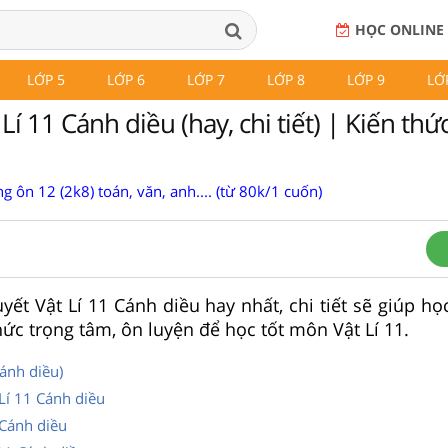
HỌC ONLINE
LỚP 5
LỚP 6
LỚP 7
LỚP 8
LỚP 9
LỚ
Lí 11 Cánh diều (hay, chi tiết) | Kiến thứ
g ôn 12 (2k8) toán, văn, anh.... (từ 80k/1 cuốn)
uyết Vật Lí 11 Cánh diều hay nhất, chi tiết sẽ giúp họ
ức trọng tâm, ôn luyện để học tốt môn Vật Lí 11.
Cánh diều)
Lí 11 Cánh diều
 Cánh diều