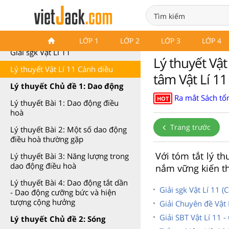
Lý thuyết Vật Lí 11 Cánh diều
LỚP 1
LỚP 2
LỚP 3
LỚP 4
Giải sgk Vật Lí 11
Lý thuyết Vật 
Lý thuyết Vật Lí 11 Cánh diều
tâm Vật Lí 11
Lý thuyết Chủ đề 1: Dao động
Ra mắt Sách tổn
HOT
Lý thuyết Bài 1: Dao động điều
hoà
Trang trước
Lý thuyết Bài 2: Một số dao động
điều hoà thường gặp
Với tóm tắt lý th
Lý thuyết Bài 3: Năng lượng trong
dao động điều hoà
nắm vững kiến th
Lý thuyết Bài 4: Dao động tắt dần
Giải sgk Vật Lí 11 (
- Dao động cưỡng bức và hiện
tượng cộng hưởng
Giải Chuyên đề Vật 
Giải SBT Vật Lí 11 -
Lý thuyết Chủ đề 2: Sóng