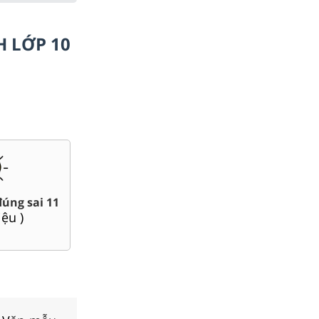
H LỚP 10
Bài giảng Powerpoint Văn,
1
Giáo án word 11
Sử, Địa 11....
(
84
tài liệu )
(
38
tài liệu )