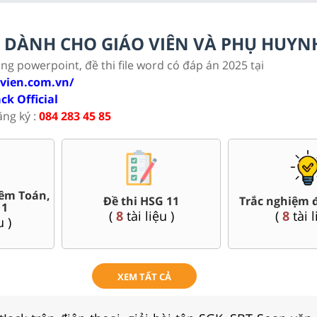
LC DÀNH CHO GIÁO VIÊN VÀ PHỤ HUYN
ảng powerpoint, đề thi file word có đáp án 2025 tại
ovien.com.vn/
ack Official
ăng ký :
084 283 45 85
Trắc nghiệm đúng sai 11
Đề thi giữa kì, cuối kì 1
(
8
tài liệu )
(
269
tài liệu )
XEM TẤT CẢ