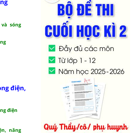
óng
 và sóng
óng
òng điện,
òng điện
ện, năng