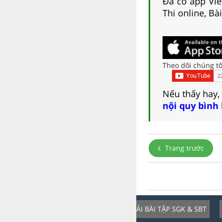
Đã có app Viet
Thi online, Bà
Theo dõi chúng tô
Nếu thấy hay,
nội quy bình
Trang trước
GIẢI BÀI TẬP SGK & SBT
Dịch vụ nổi bật: