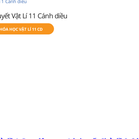
 11 Cánh diều
yết Vật Lí 11 Cánh diều
HÓA HỌC VẬT LÍ 11 CD