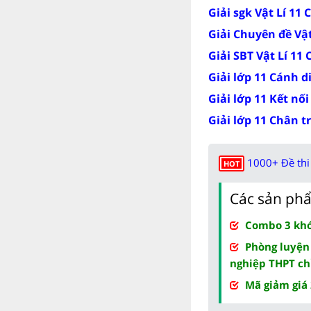
Giải sgk Vật Lí 11
Giải Chuyên đề Vật
Giải SBT Vật Lí 11
Giải lớp 11 Cánh d
Giải lớp 11 Kết nối
Giải lớp 11 Chân t
1000+ Đề thi 
HOT
Các sản phẩ
Combo 3 khóa
Phòng luyện
nghiệp THPT ch
Mã giảm giá