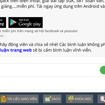
Jack trên điện thoại, giải bài tập SGK, SBT Soạn văn
i giảng....miễn phí. Tải ngay ứng dụng trên Android và
i miễn phí trên mạng xã hội facebook và youtube:
 hãy động viên và chia sẻ nhé! Các bình luận không p
 luận trang web
sẽ bị cấm bình luận vĩnh viễn.
TÀI LIỆU GIÁO VIÊN
SÁCH
KHÓA HỌC