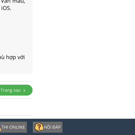
, Văn mẫu,
 iOS.
hù hợp với
Trang sau
THI ONLINE
HỎI ĐÁP