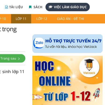
TÀI LIỆU
SÁCH
VIỆC LÀM GIÁO DỤC
P 10
LỚP 11
LỚP 12
GIÁO ÁN - ĐỀ THI
c trọng
Trang sau
c sinh lớp 11