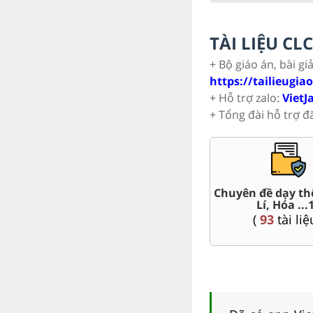
TÀI LIỆU C
+ Bộ giáo án, bài gi
https://tailieugia
+ Hỗ trợ zalo:
VietJ
+ Tổng đài hỗ trợ đ
Chuyên đề dạy thêm Toán,
Đề thi HSG 11
Lí, Hóa ...11
(
8
tài liệu )
(
93
tài liệu )