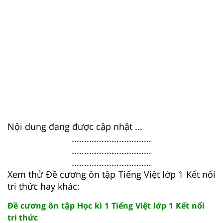
Nội dung đang được cập nhật ...
................................
................................
................................
Xem thử Đề cương ôn tập Tiếng Việt lớp 1 Kết nối
tri thức hay khác:
Đề cương ôn tập Học kì 1 Tiếng Việt lớp 1 Kết nối
tri thức