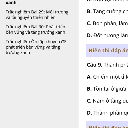
xanh
B.
Tăng cường ch
Trắc nghiệm Bài 29: Môi trường
và tài nguyên thiên nhiên
C.
Bón phân, làm 
Trắc nghiệm Bài 30: Phát triển
bền vững và tăng trưởng xanh
D.
Đốt nương làm
Trắc nghiệm Ôn tập chuyên đề
phát triển bền vững và tăng
Hiển thị đáp á
trưởng xanh
Câu 9
. Thành ph
A.
Chiếm một tỉ l
B.
Tồn tại ở giữa
C.
Nằm ở tầng dư
D.
Thành phần qu
Hiển thị đáp á