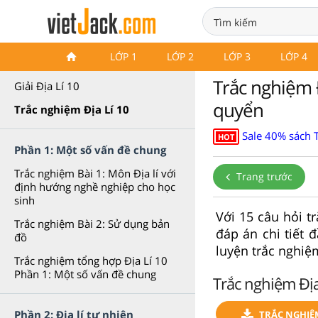
Trắc nghiệm Địa Lí 10 Cánh
LỚP 1
LỚP 2
LỚP 3
LỚP 4
diều
Trắc nghiệm Đ
Giải Địa Lí 10
quyển
Trắc nghiệm Địa Lí 10
Sale 40% sách T
HOT
Phần 1: Một số vấn đề chung
Trắc nghiệm Bài 1: Môn Địa lí với
Trang trước
định hướng nghề nghiệp cho học
sinh
Với 15 câu hỏi t
Trắc nghiệm Bài 2: Sử dụng bản
đáp án chi tiết 
đồ
luyện trắc nghiệm
Trắc nghiệm tổng hợp Địa Lí 10
Phần 1: Một số vấn đề chung
Trắc nghiệm Địa
Phần 2: Địa lí tự nhiên
TRẮC NGHIỆ