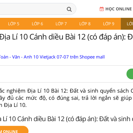
HỌC ONLINE
LỚP 5
LỚP 6
LỚP 7
LỚP 8
LỚP 9
LỚ
ịa Lí 10 Cánh diều Bài 12 (có đáp án): Đ
oán - Văn - Anh 10 Vietjack 07-07 trên Shopee mall
rắc nghiệm Địa Lí 10 Bài 12: Đất và sinh quyển sách 
đầy đủ các mức độ, có đúng sai, trả lời ngắn sẽ giúp
 Địa Lí 10.
 Lí 10 Cánh diều Bài 12 (có đáp án): Đất và sinh
M ONLINE