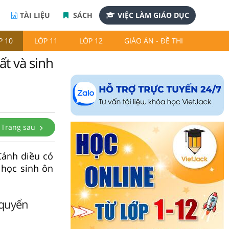
TÀI LIỆU
SÁCH
VIỆC LÀM GIÁO DỤC
P 10
LỚP 11
LỚP 12
GIÁO ÁN - ĐỀ THI
ất và sinh
Trang sau
Cánh diều có
 học sinh ôn
 quyển