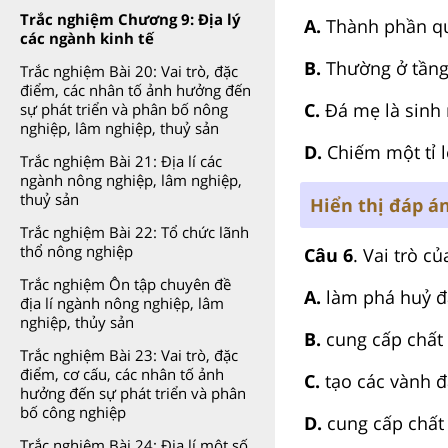
Trắc nghiệm Chương 9: Địa lý
A.
Thành phần qu
các ngành kinh tế
B.
Thường ở tầng
Trắc nghiệm Bài 20: Vai trò, đặc
điểm, các nhân tố ảnh hưởng đến
C.
Đá mẹ là sinh
sự phát triển và phân bố nông
nghiệp, lâm nghiệp, thuỷ sản
D.
Chiếm một tỉ l
Trắc nghiệm Bài 21: Địa lí các
ngành nông nghiệp, lâm nghiệp,
thuỷ sản
Hiển thị đáp á
Trắc nghiệm Bài 22: Tổ chức lãnh
thổ nông nghiệp
Câu 6
. Vai trò c
Trắc nghiệm Ôn tập chuyên đề
A.
làm phá huỷ đ
địa lí ngành nông nghiệp, lâm
nghiệp, thủy sản
B.
cung cấp chất
Trắc nghiệm Bài 23: Vai trò, đặc
điểm, cơ cấu, các nhân tố ảnh
C.
tạo các vành đ
hưởng đến sự phát triển và phân
bố công nghiệp
D.
cung cấp chất 
Trắc nghiệm Bài 24: Địa lí một số