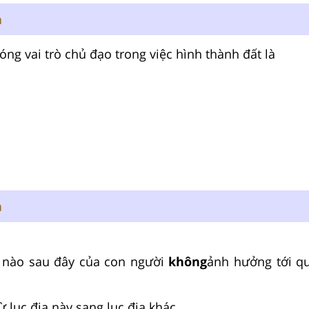
n
óng vai trò chủ đạo trong việc hình thành đất là
n
g nào sau đây của con người
không
ảnh hưởng tới qu
ừ lục địa này sang lục địa khác.