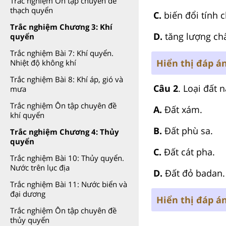
Trắc nghiệm Ôn tập chuyên đề
thạch quyển
C.
biến đổi tính c
Trắc nghiệm Chương 3: Khí
D.
tăng lượng ch
quyển
Trắc nghiệm Bài 7: Khí quyển.
Hiển thị đáp á
Nhiệt độ không khí
Trắc nghiệm Bài 8: Khí áp, gió và
Câu 2
. Loại đất 
mưa
Trắc nghiệm Ôn tập chuyên đề
A.
Đất xám.
khí quyển
B.
Đất phù sa.
Trắc nghiệm Chương 4: Thủy
quyển
C.
Đất cát pha.
Trắc nghiệm Bài 10: Thủy quyển.
Nước trên lục địa
D.
Đất đỏ badan.
Trắc nghiệm Bài 11: Nước biển và
đại dương
Hiển thị đáp á
Trắc nghiệm Ôn tập chuyên đề
thủy quyển