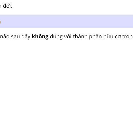
n đới.
n
 nào sau đây
không
đúng với thành phần hữu cơ tron