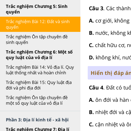
Trắc nghiệm Chương 5: Sinh
Câu 3
. Các thành
quyển
A.
cơ giới, không
Trắc nghiệm Bài 12: Đất và sinh
quyển
B.
nước, không kh
Trắc nghiệm Ôn tập chuyên đề
sinh quyển
C.
chất hữu cơ, n
Trắc nghiệm Chương 6: Một số
D.
không khí, nướ
quy luật của vỏ địa lí
Trắc nghiệm Bài 14: Vỏ địa lí. Quy
Hiển thị đáp á
luật thống nhất và hoàn chỉnh
Trắc nghiệm Bài 15: Quy luật địa
Câu 4
. Đất có tu
đới và phi địa đới
Trắc nghiệm Ôn tập chuyên đề
A.
ôn đới và hàn 
một số quy luật của vỏ địa lí
B.
nhiệt đới và cậ
Phần 3: Địa lí kinh tế - xã hội
C.
cận nhiệt và ô
Trắc nghiệm Chương 7: Địa lí