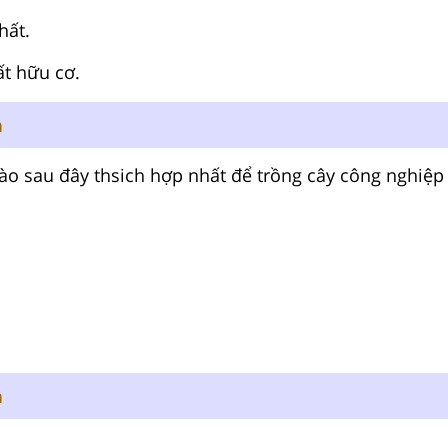
hất.
ất hữu cơ.
n
nào sau đây thsich hợp nhất để trồng cây công nghiệp
n