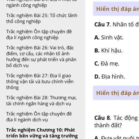
ngành công nghiệp
Hiển thị đáp á
Trắc nghiệm Bài 25: Tổ chức lãnh
thổ công nghiệp
Câu 7
. Nhân tố đ
Trắc nghiệm Ôn tập chuyên đề
A.
Sinh vật.
địa lí ngành công nghiệp
Trắc nghiệm Bài 26: Vai trò, đặc
B.
Khí hậu.
điểm, cơ cấu, các nhân tố ảnh
hưởng đến sự phát triển và phân
C.
Đá mẹ.
bố dịch vụ
Trắc nghiệm Bài 27: Địa lí giao
D.
Địa hình.
thông vận tải và bưu chính viễn
thông
Hiển thị đáp á
Trắc nghiệm Bài 28: Thương mại,
tài chính ngân hàng và dịch vụ
Trắc nghiệm Ôn tập chuyên đề
Câu 8
. Tác độn
địa lí ngành dịch vụ
thành đất?
Trắc nghiệm Chương 10: Phát
triển bền vững và tăng trưởng
A.
Đưa vật nuôi t