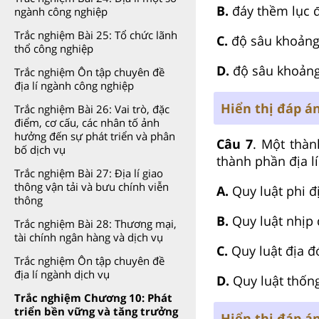
B.
đáy thềm lục đ
ngành công nghiệp
Trắc nghiệm Bài 25: Tổ chức lãnh
C.
độ sâu khoản
thổ công nghiệp
D.
độ sâu khoản
Trắc nghiệm Ôn tập chuyên đề
địa lí ngành công nghiệp
Hiển thị đáp á
Trắc nghiệm Bài 26: Vai trò, đặc
điểm, cơ cấu, các nhân tố ảnh
hưởng đến sự phát triển và phân
Câu 7
. Một thàn
bố dịch vụ
thành phần địa lí
Trắc nghiệm Bài 27: Địa lí giao
thông vận tải và bưu chính viễn
A.
Quy luật phi đị
thông
B.
Quy luật nhịp 
Trắc nghiệm Bài 28: Thương mại,
tài chính ngân hàng và dịch vụ
C.
Quy luật địa đớ
Trắc nghiệm Ôn tập chuyên đề
địa lí ngành dịch vụ
D.
Quy luật thốn
Trắc nghiệm Chương 10: Phát
triển bền vững và tăng trưởng
Hiển thị đáp á