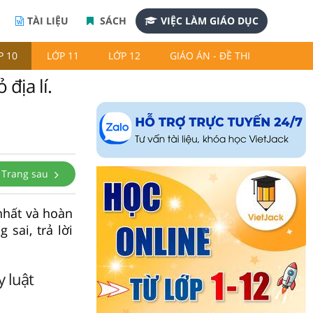
TÀI LIỆU
SÁCH
VIỆC LÀM GIÁO DỤC
P 10
LỚP 11
LỚP 12
GIÁO ÁN - ĐỀ THI
địa lí.
Trang sau
 nhất và hoàn
sai, trả lời
y luật