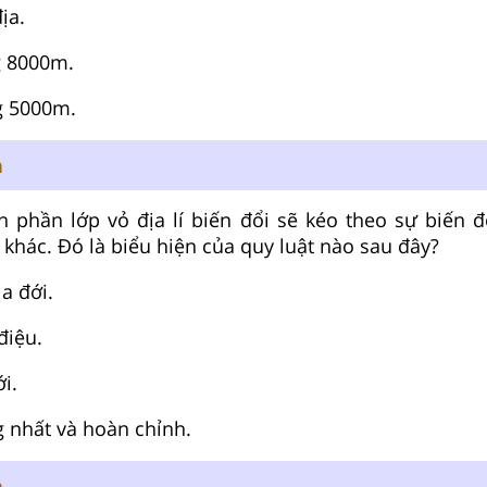
ịa.
g 8000m.
g 5000m.
n
h phần lớp vỏ địa lí biến đổi sẽ kéo theo sự biến đổ
 khác. Đó là biểu hiện của quy luật nào sau đây?
a đới.
điệu.
i.
g nhất và hoàn chỉnh.
n