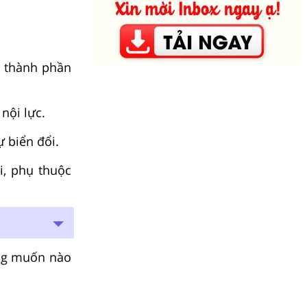
c thành phần
nội lực.
ự biển đổi.
i, phụ thuộc
g muốn nào