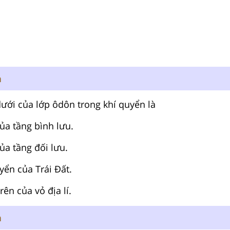
n
dưới của lớp ôdôn trong khí quyển là
của tầng bình lưu.
của tầng đối lưu.
yển của Trái Đất.
rên của vỏ địa lí.
n