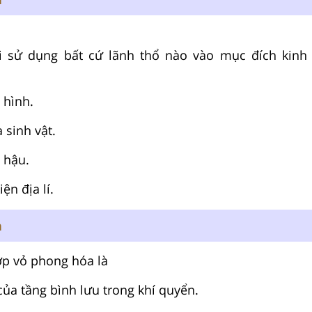
i sử dụng bất cứ lãnh thổ nào vào mục đích kinh 
 hình.
 sinh vật.
í hậu.
ện địa lí.
n
ớp vỏ phong hóa là
của tầng bình lưu trong khí quyển.