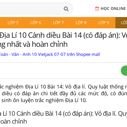
HỌC ONLINE
LỚP 5
LỚP 6
LỚP 7
LỚP 8
LỚP 9
LỚ
ịa Lí 10 Cánh diều Bài 14 (có đáp án): Vỏ 
ng nhất và hoàn chỉnh
oán - Văn - Anh 10 Vietjack 07-07 trên Shopee mall
ắc nghiệm Địa Lí 10 Bài 14: Vỏ địa lí. Quy luật thống
diều có đáp án chi tiết đầy đủ các mức độ, có đúng 
 sinh ôn luyện trắc nghiệm Địa Lí 10.
Lí 10 Cánh diều Bài 14 (có đáp án): Vỏ địa lí. Qu
hoàn chỉnh