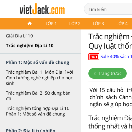
Trắc nghiệm Địa Lí 10 Cánh
LỚP 1
LỚP 2
LỚP 3
LỚP 4
diều
Trắc nghiệm Đ
Giải Địa Lí 10
Quy luật thố
Trắc nghiệm Địa Lí 10
Sale 40% sách T
HOT
Phần 1: Một số vấn đề chung
Trắc nghiệm Bài 1: Môn Địa lí với
Trang trước
định hướng nghề nghiệp cho học
sinh
Với 15 câu hỏi tr
Trắc nghiệm Bài 2: Sử dụng bản
chỉnh sách Cánh 
đồ
ngắn sẽ giúp học
Trắc nghiệm tổng hợp Địa Lí 10
Phần 1: Một số vấn đề chung
Trắc nghiệm Địa 
thống nhất và 
Phần 2: Địa lí tự nhiên