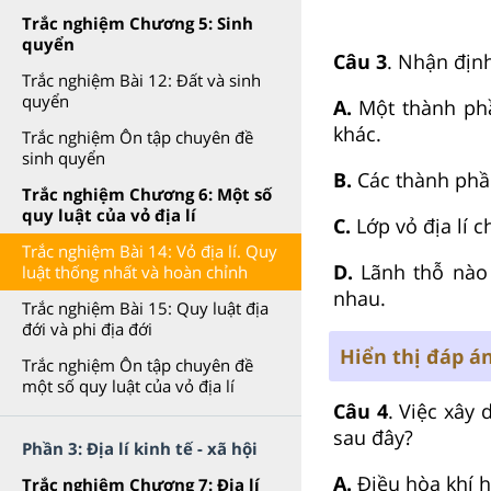
Trắc nghiệm Chương 5: Sinh
quyển
Câu 3
. Nhận địn
Trắc nghiệm Bài 12: Đất và sinh
quyển
A.
Một thành phầ
khác.
Trắc nghiệm Ôn tập chuyên đề
sinh quyển
B.
Các thành phần
Trắc nghiệm Chương 6: Một số
quy luật của vỏ địa lí
C.
Lớp vỏ địa lí c
Trắc nghiệm Bài 14: Vỏ địa lí. Quy
D.
Lãnh thỗ nào
luật thống nhất và hoàn chỉnh
nhau.
Trắc nghiệm Bài 15: Quy luật địa
đới và phi địa đới
Hiển thị đáp á
Trắc nghiệm Ôn tập chuyên đề
một số quy luật của vỏ địa lí
Câu 4
. Việc xây
sau đây?
Phần 3: Địa lí kinh tế - xã hội
A.
Điều hòa khí h
Trắc nghiệm Chương 7: Địa lí