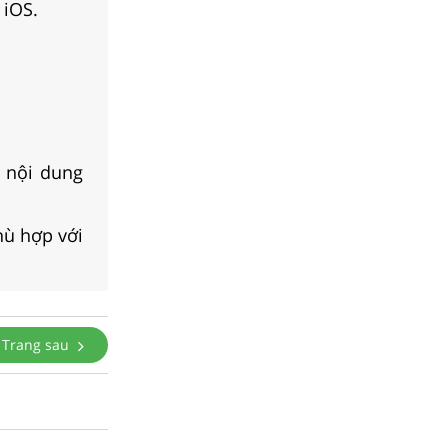
 iOS.
 nội dung
hù hợp với
Trang sau