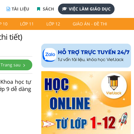
TÀI LIỆU
SÁCH
VIỆC LÀM GIÁO DỤC
P 10
LỚP 11
LỚP 12
GIÁO ÁN - ĐỀ THI
hi tiết)
Trang sau
 Khoa học tự
lớp 9 dễ dàng