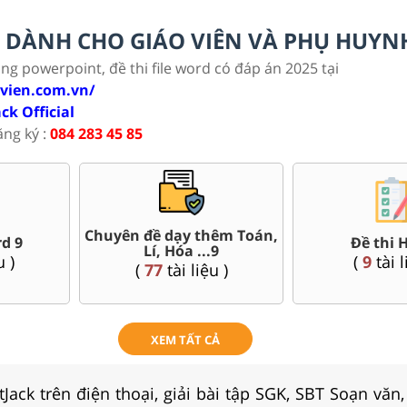
LC DÀNH CHO GIÁO VIÊN VÀ PHỤ HUYN
ảng powerpoint, đề thi file word có đáp án 2025 tại
ovien.com.vn/
ack Official
ăng ký :
084 283 45 85
10 các sở Hà
Bài giảng 
Đề thi giữa kì, cuối kì 9
 Chí Minh..
Sử,
(
120
tài liệu )
 liệu )
(
36
XEM TẤT CẢ
Jack trên điện thoại, giải bài tập SGK, SBT Soạn văn