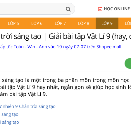
HỌC ONLINE
LỚP 5
LỚP 6
LỚP 7
LỚP 8
LỚP 9
LỚ
trời sáng tạo | Giải bài tập Vật Lí 9 (hay, c
cấp tốc Toán - Văn - Anh vào 10 ngày 07-07 trên Shopee mall
ời sáng tạo là một trong ba phân môn trong môn học
 bài tập Vật Lí 9 hay nhất, ngắn gọn sẽ giúp học sinh 
làm bài tập Vật Lí 9.
ự nhiên 9 Chân trời sáng tạo
 sáng tạo
i sáng tạo