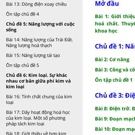
Mở đầu
Bài 13: Dòng điện xoay chiều
Ôn tập chủ đề 4
Bài 1: Giới thi
hoá chất. Thuy
Chủ đề 5: Năng lượng với cuộc
sống
khoa học
Bài 14: Năng lượng của Trái Đất.
Chủ đề 1: Nă
Năng lượng hoá thạch
Bài 15: Năng lượng tái tạo
Bài 2: Cơ năng
Ôn tập chủ đề 5
Bài 3: Công và c
Chủ đề 6: Kim loại. Sự khác
Ôn tập chủ đề 1
nhau cơ bản giữa phi kim và
kim loại
Chủ đề 3: Đi
Bài 16: Tính chất chung của kim
loại
Bài 8: Điện trở.
Bài 17: Dãy hoạt động hoá học
của kim loại. Một số phương
Bài 9: Đoạn mạch
pháp tách kim loại
Bài 10: Đoạn mạ
Bài 18: Giới thiệu về hợp kim