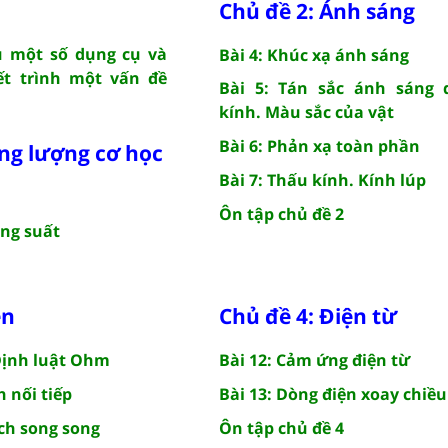
Chủ đề 2: Ánh sáng
ệu một số dụng cụ và
Bài 4: Khúc xạ ánh sáng
ết trình một vấn đề
Bài 5: Tán sắc ánh sáng 
kính. Màu sắc của vật
Bài 6: Phản xạ toàn phần
ng lượng cơ học
Bài 7: Thấu kính. Kính lúp
Ôn tập chủ đề 2
ông suất
ện
Chủ đề 4: Điện từ
 Định luật Ohm
Bài 12: Cảm ứng điện từ
 nối tiếp
Bài 13: Dòng điện xoay chiều
ch song song
Ôn tập chủ đề 4