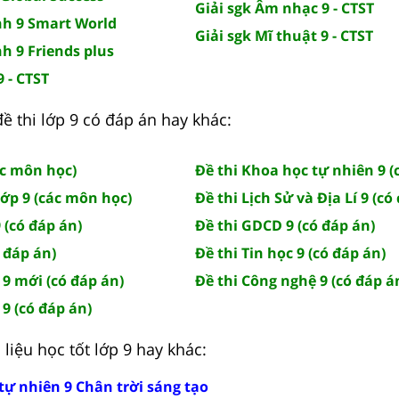
Giải sgk Âm nhạc 9 - CTST
nh 9 Smart World
Giải sgk Mĩ thuật 9 - CTST
nh 9 Friends plus
9 - CTST
 đề thi lớp 9 có đáp án hay khác:
ác môn học)
Đề thi Khoa học tự nhiên 9 (
lớp 9 (các môn học)
Đề thi Lịch Sử và Địa Lí 9 (có
 (có đáp án)
Đề thi GDCD 9 (có đáp án)
ó đáp án)
Đề thi Tin học 9 (có đáp án)
 9 mới (có đáp án)
Đề thi Công nghệ 9 (có đáp á
 9 (có đáp án)
liệu học tốt lớp 9 hay khác:
tự nhiên 9 Chân trời sáng tạo