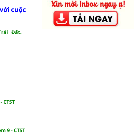
với cuộc
rái Đất.
 - CTST
ệm 9 - CTST