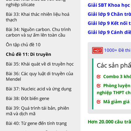
nghiệp silicate
Giải SBT Khoa học 
Giải lớp 9 Chân tr
Bài 33: Khai thác nhiên liệu hoá
thạch
Giải lớp 9 Kết nối 
Bài 34: Nguồn carbon. Chu trình
Giải lớp 9 Cánh di
carbon và sự ấm lên toàn cầu
Ôn tập chủ đề 10
1000+ Đề thi 
HOT
Chủ đề 11: Di truyền
Bài 35: Khái quát về di truyền học
Các sản phẩ
Bài 36: Các quy luật di truyền của
Combo 3 khóa
Mendel
Phòng luyện
Bài 37: Nucleic acid và ứng dụng
nghiệp THPT ch
Bài 38: Đột biến gene
Mã giảm giá
Bài 39: Quá trình tái bản, phiên
mã và dịch mã
Hơn 20.000 câu tr
Bài 40: Từ gene đến tính trạng