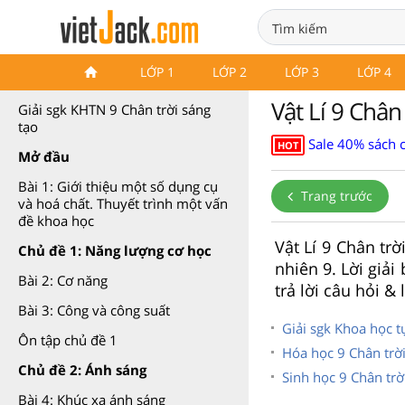
Khoa học tự nhiên 9 Chân trời
LỚP 1
LỚP 2
LỚP 3
LỚP 4
sáng tạo
Vật Lí 9 Chân 
Giải sgk KHTN 9 Chân trời sáng
tạo
Sale 40% sách 
HOT
Mở đầu
Bài 1: Giới thiệu một số dụng cụ
Trang trước
và hoá chất. Thuyết trình một vấn
đề khoa học
Vật Lí 9 Chân tr
Chủ đề 1: Năng lượng cơ học
nhiên 9. Lời giải
Bài 2: Cơ năng
trả lời câu hỏi & 
Bài 3: Công và công suất
Giải sgk Khoa học t
Ôn tập chủ đề 1
Hóa học 9 Chân trời
Chủ đề 2: Ánh sáng
Sinh học 9 Chân trờ
Bài 4: Khúc xạ ánh sáng