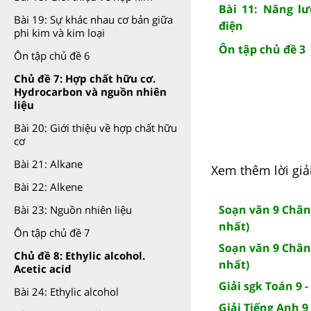
Bài 11: Năng lư
Bài 19: Sự khác nhau cơ bản giữa
điện
phi kim và kim loại
Ôn tập chủ đề 3
Ôn tập chủ đề 6
Chủ đề 7: Hợp chất hữu cơ.
Hydrocarbon và nguồn nhiên
liệu
Bài 20: Giới thiệu về hợp chất hữu
cơ
Bài 21: Alkane
Xem thêm lời giải
Bài 22: Alkene
Soạn văn 9 Chân 
Bài 23: Nguồn nhiên liệu
nhất)
Ôn tập chủ đề 7
Soạn văn 9 Chân 
Chủ đề 8: Ethylic alcohol.
nhất)
Acetic acid
Giải sgk Toán 9 -
Bài 24: Ethylic alcohol
Giải Tiếng Anh 9