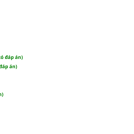
có đáp án)
 đáp án)
n)