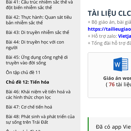
Bài 41: Cấu trúc nhiễm sắc thể và
đột biến nhiễm sắc thể
TÀI LIỆU C
Bài 42: Thực hành: Quan sát tiêu
+ Bộ giáo án, bài gi
bản nhiễm sắc thể
https://tailieugia
Bài 43: Di truyền nhiễm sắc thể
+ Hỗ trợ zalo:
VietJ
Bài 44: Di truyền học với con
+ Tổng đài hỗ trợ đ
người
Bài 45: Ứng dụng công nghệ di
truyền vào đời sống
Ôn tập chủ đề 11
thêm Toán,
Đề thi vào 
Đề thi HSG 9
..9
Nội, Tp. Hồ
Chủ đề 12: Tiến hóa
(
9
tài liệu )
ệu )
(
45
tài
Bài 46: Khái niệm về tiến hoá và
các hình thức chọn lọc
Bài 47: Cơ chế tiến hoá
Bài 48: Phát sinh và phát triển của
sự sống trên Trái Đất
Đã có app Viet