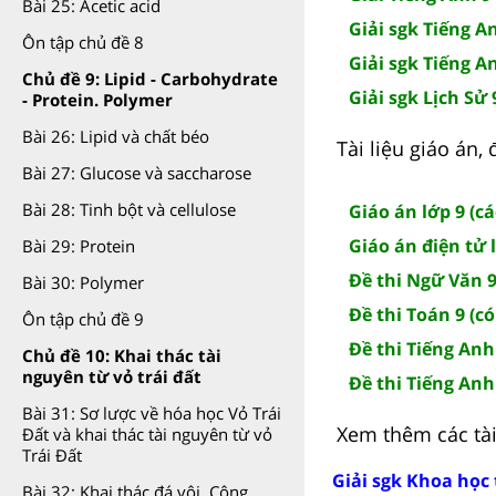
Bài 25: Acetic acid
Giải sgk Tiếng A
Ôn tập chủ đề 8
Giải sgk Tiếng A
Chủ đề 9: Lipid - Carbohydrate
Giải sgk Lịch Sử 
- Protein. Polymer
Bài 26: Lipid và chất béo
Tài liệu giáo án,
Bài 27: Glucose và saccharose
Bài 28: Tinh bột và cellulose
Giáo án lớp 9 (c
Giáo án điện tử 
Bài 29: Protein
Đề thi Ngữ Văn 9
Bài 30: Polymer
Đề thi Toán 9 (c
Ôn tập chủ đề 9
Đề thi Tiếng Anh
Chủ đề 10: Khai thác tài
nguyên từ vỏ trái đất
Đề thi Tiếng Anh
Bài 31: Sơ lược về hóa học Vỏ Trái
Xem thêm các tài 
Đất và khai thác tài nguyên từ vỏ
Trái Đất
Giải sgk Khoa học 
Bài 32: Khai thác đá vôi. Công