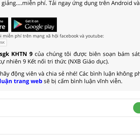
i giảng....miễn phí. Tải ngay ứng dụng trên Android và
i miễn phí trên mạng xã hội facebook và youtube:
 sgk KHTN 9
của chúng tôi được biên soạn bám sát
ự nhiên 9 Kết nối tri thức (NXB Giáo dục).
 hãy động viên và chia sẻ nhé! Các bình luận không p
 luận trang web
sẽ bị cấm bình luận vĩnh viễn.