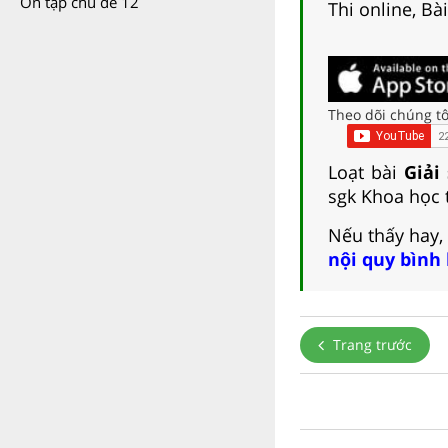
Ôn tập chủ đề 12
Thi online, Bà
Theo dõi chúng tô
Loạt bài
Giải
sgk Khoa học t
Nếu thấy hay,
nội quy bình
Trang trước