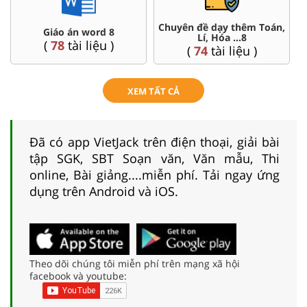
n,
Đề thi HSG 8
Trắc nghiệm đúng sai 8
(
5
tài liệu )
(
12
tài liệu )
XEM TẤT CẢ
Đã có app VietJack trên điện thoại, giải bài
tập SGK, SBT Soạn văn, Văn mẫu, Thi
online, Bài giảng....miễn phí. Tải ngay ứng
dụng trên Android và iOS.
Theo dõi chúng tôi miễn phí trên mạng xã hội
facebook và youtube: