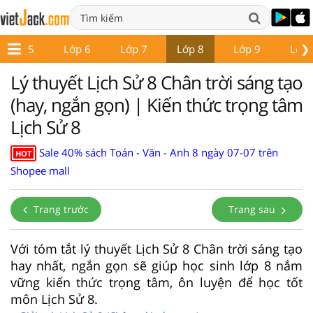
❯
Lớp 5
Lớp 6
Lớp 7
Lớp 8
Lớp 9
Lớp 
Lý thuyết Lịch Sử 8 Chân trời sáng tạo
(hay, ngắn gọn) | Kiến thức trọng tâm
Lịch Sử 8
Sale 40% sách Toán - Văn - Anh 8 ngày 07-07 trên
HOT
Shopee mall
Trang trước
Trang sau
Với tóm tắt lý thuyết Lịch Sử 8 Chân trời sáng tạo
hay nhất, ngắn gọn sẽ giúp học sinh lớp 8 nắm
vững kiến thức trọng tâm, ôn luyện để học tốt
môn Lịch Sử 8.