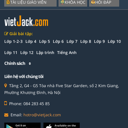
TÀI LIỆU GIÁO VIÊN
KHÓA HỌC
HỎI ĐÁP
Giải bài tập:
Lớp 1-2-3
Lớp 4
Lớp 5
Lớp 6
Lớp 7
Lớp 8
Lớp 9
Lớp 10
Lớp 11
Lớp 12
Lập trình
Tiếng Anh
Chính sách
Liên hệ với chúng tôi
Tầng 2, G4 - G5 Tòa nhà Five Star Garden, số 2 Kim Giang,
Phường Khương Đình, Hà Nội
Phone: 084 283 45 85
Email:
hotro@vietjack.com