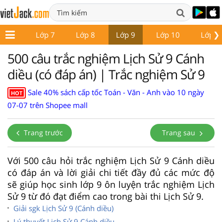
❯
ớp 6
Lớp 7
Lớp 8
Lớp 9
Lớp 10
Lớp 1
500 câu trắc nghiệm Lịch Sử 9 Cánh
diều (có đáp án) | Trắc nghiệm Sử 9
Sale 40% sách cấp tốc Toán - Văn - Anh vào 10 ngày
HOT
07-07 trên Shopee mall
Trang trước
Trang sau
Với 500 câu hỏi trắc nghiệm Lịch Sử 9 Cánh diều
có đáp án và lời giải chi tiết đầy đủ các mức độ
sẽ giúp học sinh lớp 9 ôn luyện trắc nghiệm Lịch
Sử 9 từ đó đạt điểm cao trong bài thi Lịch Sử 9.
Giải sgk Lịch Sử 9 (Cánh diều)
Lý thuyết Lịch Sử 9 Cánh diều