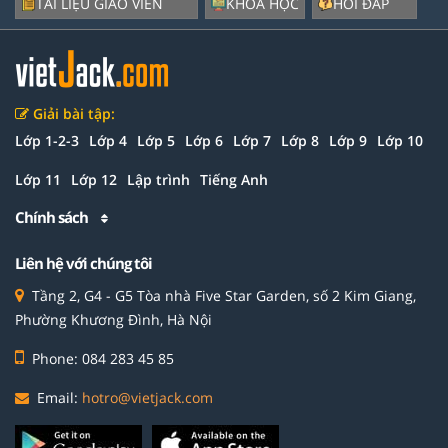
TÀI LIỆU GIÁO VIÊN
KHÓA HỌC
HỎI ĐÁP
Giải bài tập:
Lớp 1-2-3
Lớp 4
Lớp 5
Lớp 6
Lớp 7
Lớp 8
Lớp 9
Lớp 10
Lớp 11
Lớp 12
Lập trình
Tiếng Anh
Chính sách
Liên hệ với chúng tôi
Tầng 2, G4 - G5 Tòa nhà Five Star Garden, số 2 Kim Giang,
Phường Khương Đình, Hà Nội
Phone: 084 283 45 85
Email:
hotro@vietjack.com