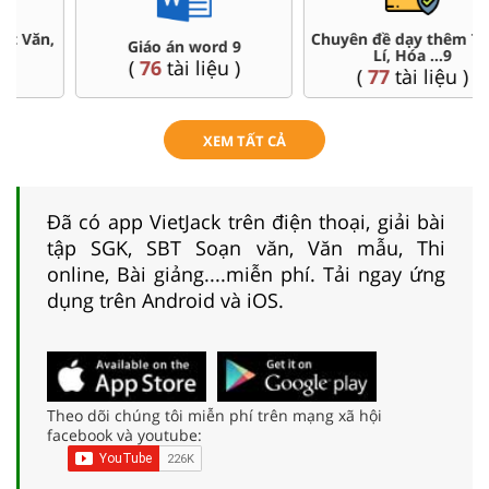
Chuyên đề dạy thêm Toán,
Đề thi HSG 9
Lí, Hóa ...9
(
9
tài liệu )
(
77
tài liệu )
XEM TẤT CẢ
Đã có app VietJack trên điện thoại, giải bài
tập SGK, SBT Soạn văn, Văn mẫu, Thi
online, Bài giảng....miễn phí. Tải ngay ứng
dụng trên Android và iOS.
Theo dõi chúng tôi miễn phí trên mạng xã hội
facebook và youtube: