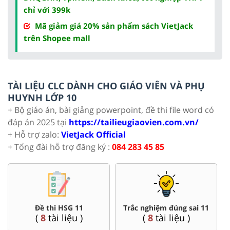
chỉ với 399k
Mã giảm giá 20% sản phẩm sách VietJack
trên Shopee mall
TÀI LIỆU CLC DÀNH CHO GIÁO VIÊN VÀ PHỤ
HUYNH LỚP 10
+ Bộ giáo án, bài giảng powerpoint, đề thi file word có
đáp án 2025 tại
https://tailieugiaovien.com.vn/
+ Hỗ trợ zalo:
VietJack Official
+ Tổng đài hỗ trợ đăng ký :
084 283 45 85
Đề thi HSG 11
Trắc nghiệm đúng sai 11
(
8
tài liệu )
(
8
tài liệu )