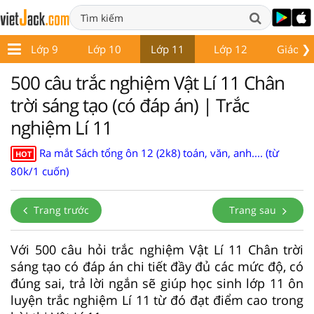
❯
8
Lớp 9
Lớp 10
Lớp 11
Lớp 12
Giáo án
500 câu trắc nghiệm Vật Lí 11 Chân
trời sáng tạo (có đáp án) | Trắc
nghiệm Lí 11
Ra mắt Sách tổng ôn 12 (2k8) toán, văn, anh.... (từ
HOT
80k/1 cuốn)
Trang trước
Trang sau
Với 500 câu hỏi trắc nghiệm Vật Lí 11 Chân trời
sáng tạo có đáp án chi tiết đầy đủ các mức độ, có
đúng sai, trả lời ngắn sẽ giúp học sinh lớp 11 ôn
luyện trắc nghiệm Lí 11 từ đó đạt điểm cao trong