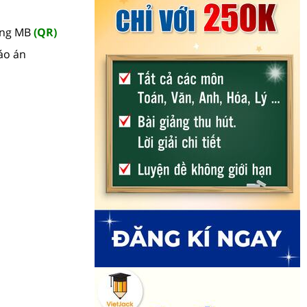
àng MB
(QR)
áo án