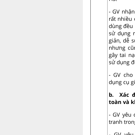
- GV nhận
rất nhiều
dùng đều 
sử dụng 
giản, dễ 
nhưng cũ
gây tai n
sử dụng đ
- GV cho
dụng cụ gi
b.
Xác đ
toàn và 
- GV yêu 
tranh tron
- GV yêu