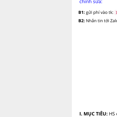
chỉnh sửa:
B1:
gửi phí vào tk:
B2:
Nhắn tin tới Za
I. MỤC TIÊU:
HS 