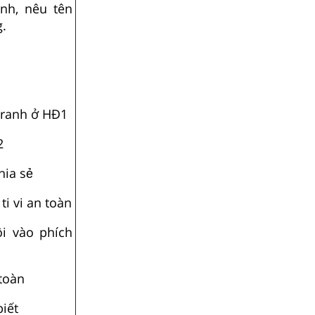
nh, nêu tên
.
tranh ở HĐ1
2
hia sẻ
ti vi an toàn
ôi vào phích
toàn
biết