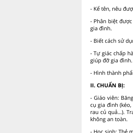
- Kể tên, nêu đư
- Phân biệt đượ
gia đình.
- Biết cách sử d
- Tự giác chấp h
giúp đỡ gia đình.
- Hình thành phẩ
II. CHUẨN BỊ:
- Giáo viên: Băn
cụ gia đình (kéo
rau củ quả…). T
không an toàn.
- Học sinh:
Thẻ m