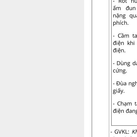
- Rót n
ấm đun 
nặng qu
phích.
- Cầm t
điện kh
điện.
- Dùng d
cứng.
- Đùa ngh
giấy.
- Chạm 
điện đan
- GVKL:
K