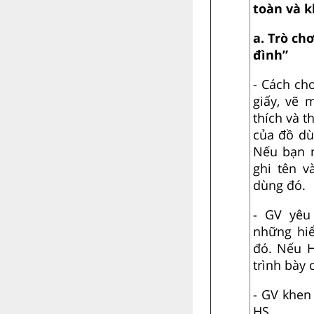
toàn và 
a. Trò ch
đình”
-
Cách chơ
giấy, vẽ
thích và t
của đồ dù
Nếu bạn n
ghi tên v
dùng đó.
- GV yêu
những hi
đó. Nếu H
trình bày 
- GV khen
HS.