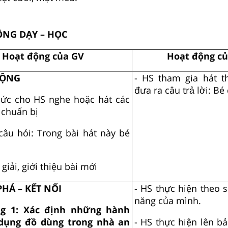
ĐỘNG DẠY – HỌC
Hoạt động của GV
Hoạt động củ
ĐỘNG
- HS tham gia hát th
đưa ra câu trả lời:
Bé 
hức cho HS nghe hoặc hát các
 chuẩn bị
câu hỏi:
Trong bài hát này bé
giải, giới thiệu bài mới
PHÁ – KẾT NỐI
- HS thực hiện theo s
năng của mình.
ng 1:
Xác định những hành
dụng đồ dùng trong nhà an
- HS thực hiện lên bả