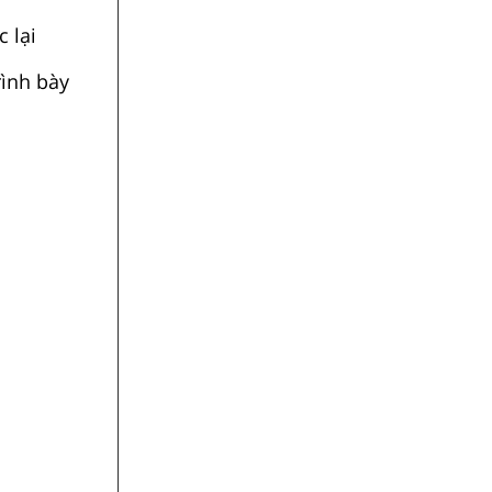
 lại
rình bày