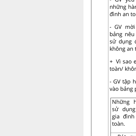
những hà
đình an to
- GV mời
bảng nêu
sử dụng 
không an t
+ Vì sao 
toàn/ khô
- GV tập 
vào bảng 
Những h
sử dụng
gia đìn
toàn.