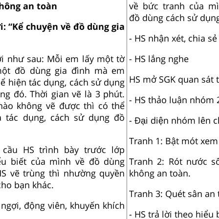
không an toàn
về bức tranh của mì
đồ dùng cách sử dụng
ơi: “Kể chuyện về đồ dùng gia
- HS nhận xét, chia sẻ
i như sau: Mỗi em lấy một tờ
- HS lắng nghe
 một đồ dùng gia đình mà em
HS mở SGK quan sát 
hể hiện tác dụng, cách sử dụng
ng đó. Thời gian vẽ là 3 phút.
- HS thảo luận nhóm 
ào không vẽ được thì có thể
à tác dụng, cách sử dụng đồ
- Đại diện nhóm lên c
Tranh 1: Bật mót xem 
 cầu HS trình bày trước lớp
ểu biết của mình về đồ dùng
Tranh 2: Rót nước s
S vẽ trùng thì nhường quyền
không an toàn.
cho bạn khác.
Tranh 3: Quét sân an 
 ngợi, động viên, khuyến khích
- HS trả lời theo hiểu 