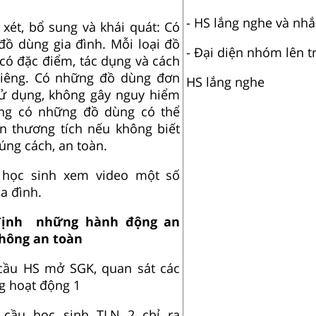
- HS lắng nghe và nhắc
 xét, bổ sung và khái quát: Có
 đồ dùng gia đình. Mỗi loại đồ
- Đại diện nhóm lên t
có đặc điểm, tác dụng và cách
riêng. Có những đồ dùng đơn
HS lắng nghe
sử dụng, không gây nguy hiểm
ng có những đồ dùng có thể
ạn thương tích nếu không biết
úng cách, an toàn.
 học sinh xem video một số
a đình.
ịnh những hành động an
không an toàn
cầu HS mở SGK, quan sát các
g hoạt động 1
 cầu học sinh TLN 2 chỉ ra