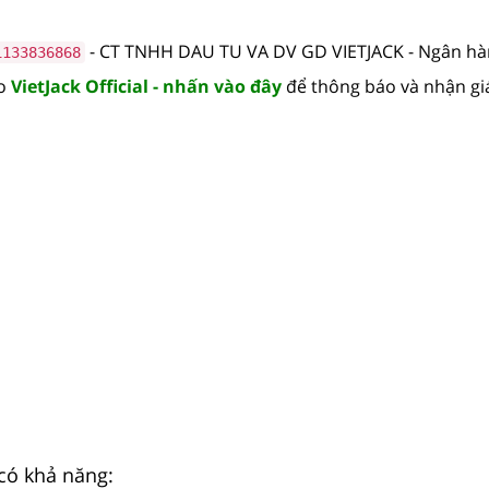
- CT TNHH DAU TU VA DV GD VIETJACK - Ngân h
1133836868
lo
VietJack Official - nhấn vào đây
để thông báo và nhận gi
có khả năng: