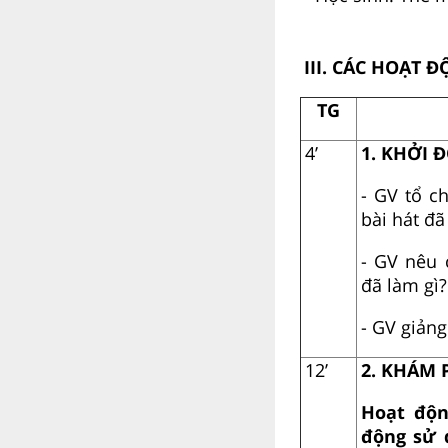
III. CÁC HOẠT 
TG
4’
1. KHỞI 
- GV tổ c
bài hát đã
- GV nêu 
đã làm gì?
- GV giảng 
12’
2. KHÁM 
Hoạt độ
động sử 