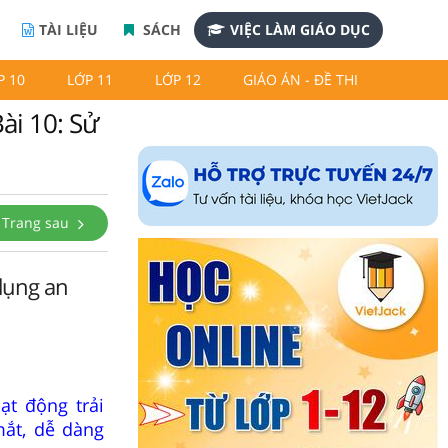
TÀI LIỆU
SÁCH
VIỆC LÀM GIÁO DỤC
P 10
LỚP 11
LỚP 12
GIÁO ÁN - ĐỀ THI
ài 10: Sử
Trang sau
 dụng an
ạt động trải
mắt, dễ dàng