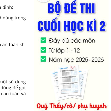
a đình;
ồ dùng trong
 an toàn khi
t một số dụng
 dùng để gọt
h an toàn và