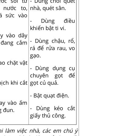
ước sôi từ
- Dùng chổi quét
nước to,
nhà, quét sân.
á sức vào
- Dùng điều
khiển bật ti vi.
ay vào dây
- Dùng chậu, rổ,
i đang cắm
rá để rửa rau, vo
gạo.
ao chặt vật
- Dùng dụng cụ
chuyên gọt để
ịch khi cắt
gọt củ quả.
- Bật quạt điện.
tay vào ấm
- Dùng kéo cắt
g đun.
giấy thủ công.
hi làm việc nhà, các em chú ý