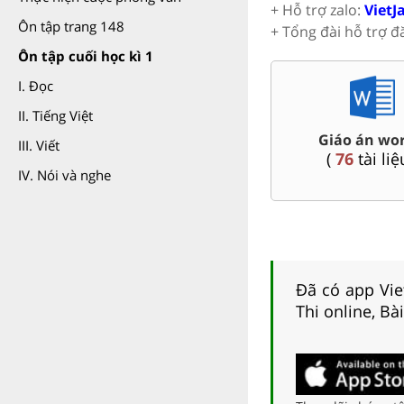
+ Hỗ trợ zalo:
VietJ
Ôn tập trang 148
+ Tổng đài hỗ trợ đ
Ôn tập cuối học kì 1
I. Đọc
II. Tiếng Việt
 dạy thêm Toán,
Đề th
Đề thi HSG 9
III. Viết
, Hóa ...9
Nội, 
(
9
tài liệu )
7
tài liệu )
IV. Nói và nghe
Đã có app Viet
Thi online, Bà