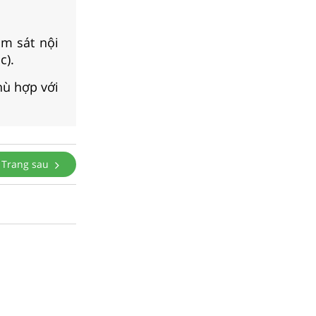
m sát nội
c).
hù hợp với
Trang sau