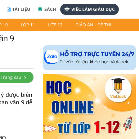
TÀI LIỆU
SÁCH
VIỆC LÀM GIÁO DỤC
P 10
LỚP 11
LỚP 12
GIÁO ÁN - ĐỀ THI
văn 9
Trang sau
 ý được biên
oạn văn 9 dễ
ạo