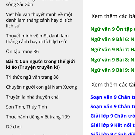
sông Sài Gòn
Viết bài văn thuyết minh về một
Xem thêm các bài
danh lam thắng cảnh hay di tích
lịch sử
Ngữ văn 9 Ôn tập c
Thuyết minh về một danh lam
Ngữ văn 9 Bài 6: 
thắng cảnh hay di tích lịch sử
Ngữ văn 9 Bài 7: 
Ôn tập trang 86
Ngữ văn 9 Bài 8: N
Bài 4: Con người trong thế giới
kì ảo (Truyện truyền kì)
Ngữ văn 9 Bài 9: N
Tri thức ngữ văn trang 88
Xem thêm các tài 
Chuyện người con gái Nam Xương
Soạn văn 9 Chân tr
Truyện lạ nhà thuyền chài
Soạn văn 9 Chân t
Sơn Tinh, Thủy Tinh
Giải lớp 9 Chân tr
Thực hành tiếng Việt trang 109
Giải lớp 9 Kết nối 
Dế chọi
Giải lớp 9 Cánh di