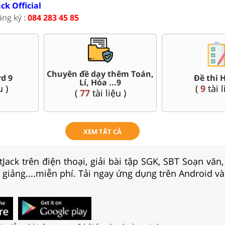
ack Official
ăng ký :
084 283 45 85
i vào 10 các sở Hà
Bài 
Đề thi giữa kì, cuối kì 9
Tp. Hồ Chí Minh..
(
120
tài liệu )
(
45
tài liệu )
XEM TẤT CẢ
Jack trên điện thoại, giải bài tập SGK, SBT Soạn văn
i giảng....miễn phí. Tải ngay ứng dụng trên Android và