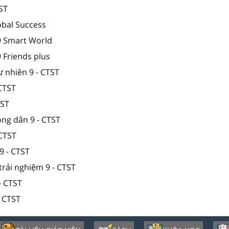
TST
obal Success
 9 Smart World
9 Friends plus
ự nhiên 9 - CTST
 CTST
TST
ông dân 9 - CTST
 CTST
9 - CTST
trải nghiệm 9 - CTST
- CTST
- CTST