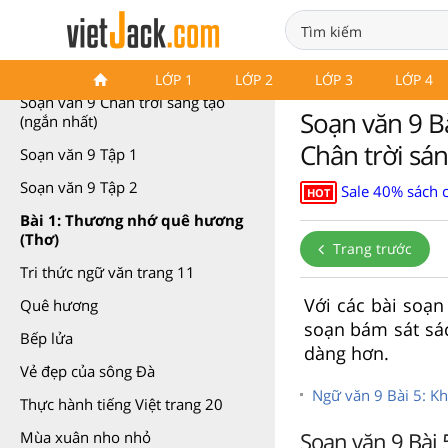
Soạn văn 9 Chân trời sáng tạo
LỚP 1
LỚP 2
LỚP 3
LỚP 4
Soạn văn 9 Chân trời sáng tạo
Soạn văn 9 Bà
(ngắn nhất)
Chân trời sán
Soạn văn 9 Tập 1
Soạn văn 9 Tập 2
Sale 40% sách 
HOT
Bài 1: Thương nhớ quê hương
(Thơ)
Trang trước
Tri thức ngữ văn trang 11
Với các bài soạn
Quê hương
soạn bám sát sác
Bếp lửa
dàng hơn.
Vẻ đẹp của sông Đà
Ngữ văn 9 Bài 5: Kh
Thực hành tiếng Việt trang 20
Soạn văn 9 Bài 
Mùa xuân nho nhỏ