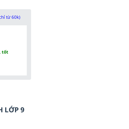
chỉ từ 60k)
 tốt
H LỚP 9