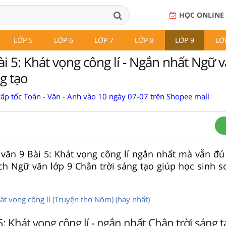
HỌC ONLINE
LỚP 5
LỚP 6
LỚP 7
LỚP 8
LỚP 9
LỚ
i 5: Khát vọng công lí - Ngắn nhất Ngữ 
g tạo
cấp tốc Toán - Văn - Anh vào 10 ngày 07-07 trên Shopee mall
 văn 9 Bài 5: Khát vọng công lí ngắn nhất mà vẫn đủ
h Ngữ văn lớp 9 Chân trời sáng tạo giúp học sinh s
át vọng công lí (Truyện thơ Nôm) (hay nhất)
5: Khát vọng công lí - ngắn nhất Chân trời sáng t