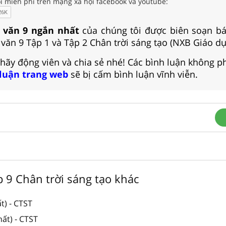
i miễn phí trên mạng xã hội facebook và youtube:
 văn 9 ngắn nhất
của chúng tôi được biên soạn bá
văn 9 Tập 1 và Tập 2 Chân trời sáng tạo (NXB Giáo dụ
 hãy động viên và chia sẻ nhé! Các bình luận không p
 luận trang web
sẽ bị cấm bình luận vĩnh viễn.
ớp 9 Chân trời sáng tạo khác
t) - CTST
ất) - CTST