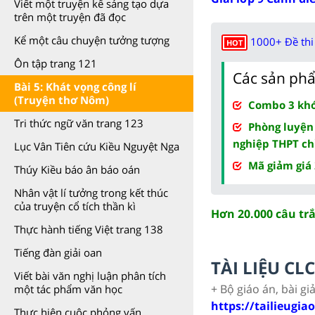
Viết một truyện kể sáng tạo dựa
trên một truyện đã đọc
Kể một câu chuyện tưởng tượng
1000+ Đề thi 
HOT
Ôn tập trang 121
Các sản phẩ
Bài 5: Khát vọng công lí
(Truyện thơ Nôm)
Combo 3 khóa
Tri thức ngữ văn trang 123
Phòng luyện
nghiệp THPT ch
Lục Vân Tiên cứu Kiều Nguyệt Nga
Mã giảm giá
Thúy Kiều báo ân báo oán
Nhân vật lí tưởng trong kết thúc
của truyện cổ tích thần kì
Hơn 20.000 câu tr
Thực hành tiếng Việt trang 138
Tiếng đàn giải oan
TÀI LIỆU C
Viết bài văn nghị luận phân tích
+ Bộ giáo án, bài gi
một tác phẩm văn học
https://tailieugia
Thực hiện cuộc phỏng vấn