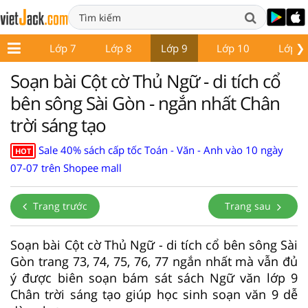
❯
ớp 6
Lớp 7
Lớp 8
Lớp 9
Lớp 10
Lớp 1
Soạn bài Cột cờ Thủ Ngữ - di tích cổ
bên sông Sài Gòn - ngắn nhất Chân
trời sáng tạo
Sale 40% sách cấp tốc Toán - Văn - Anh vào 10 ngày
HOT
07-07 trên Shopee mall
Trang trước
Trang sau
Soạn bài Cột cờ Thủ Ngữ - di tích cổ bên sông Sài
Gòn trang 73, 74, 75, 76, 77 ngắn nhất mà vẫn đủ
ý được biên soạn bám sát sách Ngữ văn lớp 9
Chân trời sáng tạo giúp học sinh soạn văn 9 dễ