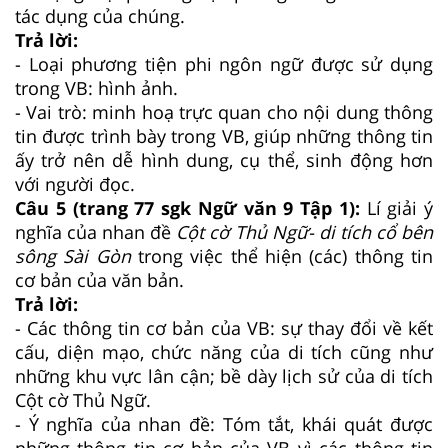
tác dụng của chúng.
Trả lời:
- Loại phương tiện phi ngôn ngữ được sử dụng
trong VB: hình ảnh.
- Vai trò: minh hoạ trực quan cho nội dung thông
tin được trình bày trong VB, giúp những thông tin
ấy trở nên dễ hình dung, cụ thể, sinh động hơn
với người đọc.
Câu 5 (trang 77 sgk Ngữ văn 9 Tập 1):
Lí giải ý
nghĩa của nhan đề
Cột cờ Thủ Ngữ- di tích cổ bên
sông Sài Gòn
trong việc thể hiện (các) thông tin
cơ bản của văn bản.
Trả lời:
- Các thông tin cơ bản của VB: sự thay đổi về kết
cấu, diện mạo, chức năng của di tích cũng như
những khu vực lân cận; bề dày lịch sử của di tích
Cột cờ Thủ Ngữ.
- Ý nghĩa của nhan đề: Tóm tắt, khái quát được
những thông tin cơ bản của VB vì các thông tin