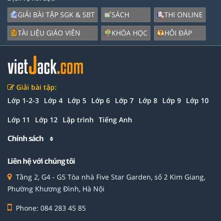
GIẢI BÀI TẬP SGK & SBT
SÁCH
THI ONLINE
TÀI LIỆU GIÁO VIÊN
KHÓA HỌC
HỎI ĐÁP
Giải bài tập:
Lớp 1-2-3
Lớp 4
Lớp 5
Lớp 6
Lớp 7
Lớp 8
Lớp 9
Lớp 10
Lớp 11
Lớp 12
Lập trình
Tiếng Anh
Chính sách
Liên hệ với chúng tôi
Tầng 2, G4 - G5 Tòa nhà Five Star Garden, số 2 Kim Giang,
Phường Khương Đình, Hà Nội
Phone: 084 283 45 85