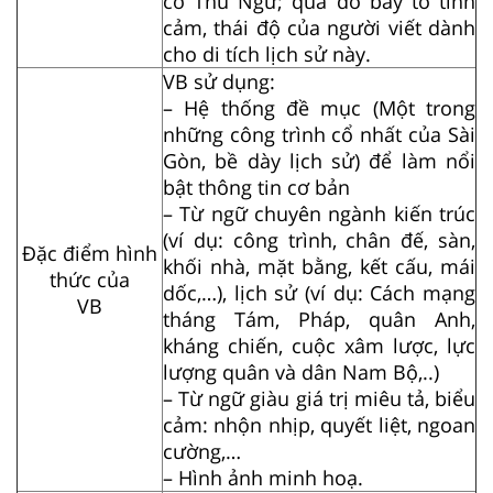
cờ Thủ Ngữ; qua đó bày tỏ tình
cảm, thái độ của người viết dành
cho di tích lịch sử này.
VB sử dụng:
– Hệ thống đề mục (Một trong
những công trình cổ nhất của Sài
Gòn, bề dày lịch sử) để làm nổi
bật thông tin cơ bản
– Từ ngữ chuyên ngành kiến trúc
(ví dụ: công trình, chân đế, sàn,
Đặc điểm hình
khối nhà, mặt bằng, kết cấu, mái
thức của
dốc,…), lịch sử (ví dụ: Cách mạng
VB
tháng Tám, Pháp, quân Anh,
kháng chiến, cuộc xâm lược, lực
lượng quân và dân Nam Bộ,..)
– Từ ngữ giàu giá trị miêu tả, biểu
cảm: nhộn nhịp, quyết liệt, ngoan
cường,…
– Hình ảnh minh hoạ.