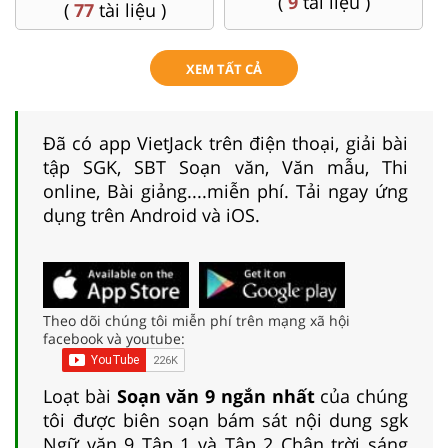
(
9
tài liệu )
(
77
tài liệu )
XEM TẤT CẢ
Đã có app VietJack trên điện thoại, giải bài
tập SGK, SBT Soạn văn, Văn mẫu, Thi
online, Bài giảng....miễn phí. Tải ngay ứng
dụng trên Android và iOS.
Theo dõi chúng tôi miễn phí trên mạng xã hội
facebook và youtube:
Loạt bài
Soạn văn 9 ngắn nhất
của chúng
tôi được biên soạn bám sát nội dung sgk
Ngữ văn 9 Tập 1 và Tập 2 Chân trời sáng