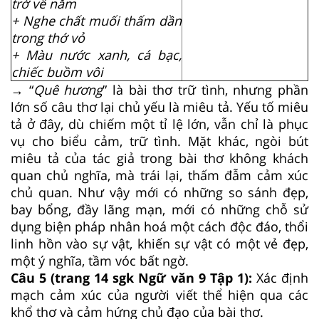
trở về nằm
+ Nghe chất muối thấm dần
trong thớ vỏ
+ Màu nước xanh, cá bạc,
chiếc buồm vôi
→ “
Quê hương
” là bài thơ trữ tình, nhưng phần
lớn số câu thơ lại chủ yếu là miêu tả. Yếu tố miêu
tả ở đây, dù chiếm một tỉ lệ lớn, vẫn chỉ là phục
vụ cho biểu cảm, trữ tình. Mặt khác, ngòi bút
miêu tả của tác giả trong bài thơ không khách
quan chủ nghĩa, mà trái lại, thấm đẫm cảm xúc
chủ quan. Như vậy mới có những so sánh đẹp,
bay bổng, đầy lãng mạn, mới có những chỗ sử
dụng biện pháp nhân hoá một cách độc đáo, thổi
linh hồn vào sự vật, khiến sự vật có một vẻ đẹp,
một ý nghĩa, tầm vóc bất ngờ.
Câu 5 (trang 14 sgk Ngữ văn 9 Tập 1):
Xác định
mạch cảm xúc của người viết thể hiện qua các
khổ thơ và cảm hứng chủ đạo của bài thơ.