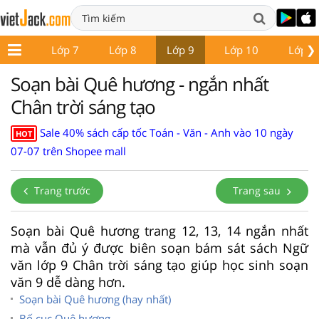
❯
ớp 6
Lớp 7
Lớp 8
Lớp 9
Lớp 10
Lớp 1
Soạn bài Quê hương - ngắn nhất
Chân trời sáng tạo
Sale 40% sách cấp tốc Toán - Văn - Anh vào 10 ngày
HOT
07-07 trên Shopee mall
Trang trước
Trang sau
Soạn bài Quê hương trang 12, 13, 14 ngắn nhất
mà vẫn đủ ý được biên soạn bám sát sách Ngữ
văn lớp 9 Chân trời sáng tạo giúp học sinh soạn
văn 9 dễ dàng hơn.
Soạn bài Quê hương (hay nhất)
Bố cục Quê hương