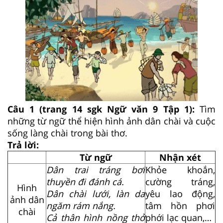
Câu 1 (trang 14 sgk Ngữ văn 9 Tập 1):
Tìm
những từ ngữ thể hiện hình ảnh dân chài và cuộc
sống làng chài trong bài thơ.
Trả lời:
Từ ngữ
Nhận xét
Dân trai tráng bơi
Khỏe khoắn,
thuyền đi đánh cá.
cường tráng,
Hình
Dân chài lưới, làn da
yêu lao động,
ảnh dân
ngăm rám nắng.
tâm hồn phơi
chài
Cả thân hình nồng thở
phới lạc quan,…