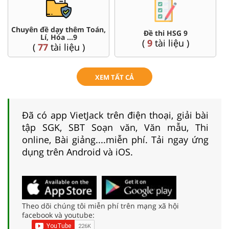
Chuyên đề dạy thêm Toán,
Đề thi HSG 9
Lí, Hóa ...9
(
9
tài liệu )
(
77
tài liệu )
XEM TẤT CẢ
Đã có app VietJack trên điện thoại, giải bài
tập SGK, SBT Soạn văn, Văn mẫu, Thi
online, Bài giảng....miễn phí. Tải ngay ứng
dụng trên Android và iOS.
Theo dõi chúng tôi miễn phí trên mạng xã hội
facebook và youtube: