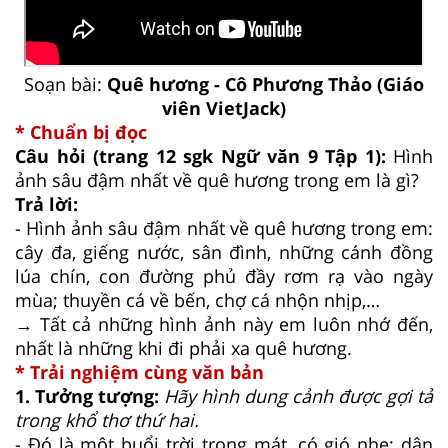
Soạn bài:
Quê hương - Cô Phương Thảo (Giáo
viên VietJack)
* Chuẩn bị đọc
Câu hỏi (trang 12 sgk Ngữ văn 9 Tập 1):
Hình
ảnh sâu đậm nhất về quê hương trong em là gì?
Trả lời:
- Hình ảnh sâu đậm nhất về quê hương trong em:
cây đa, giếng nước, sân đình, những cánh đồng
lúa chín, con đường phủ đầy rơm rạ vào ngày
mùa; thuyền cá về bến, chợ cá nhộn nhịp,…
→ Tất cả những hình ảnh này em luôn nhớ đến,
nhất là những khi đi phải xa quê hương.
* Trải nghiệm cùng văn bản
1. Tưởng tượng:
Hãy hình dung cảnh được gợi tả
trong khổ thơ thứ hai.
- Đó là một buổi trời trong mát, có gió nhẹ; dân