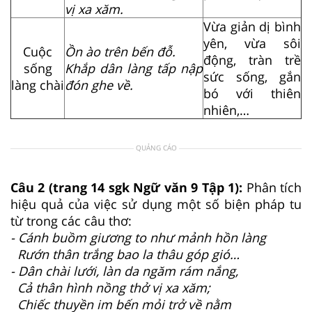
vị xa xăm.
Vừa giản dị bình
yên, vừa sôi
Cuộc
Ồn ào trên bến đỗ.
động, tràn trề
sống
Khắp dân làng tấp nập
sức sống, gắn
làng chài
đón ghe về.
bó với thiên
nhiên,…
QUẢNG CÁO
Câu 2 (trang 14 sgk Ngữ văn 9 Tập 1):
Phân tích
hiệu quả của việc sử dụng một số biện pháp tu
từ trong các câu thơ:
- Cánh buồm giương to như mảnh hồn làng
Rướn thân trắng bao la thâu góp gió…
- Dân chài lưới, làn da ngăm rám nắng,
Cả thân hình nồng thở vị xa xăm;
Chiếc thuyền im bến mỏi trở về nằm