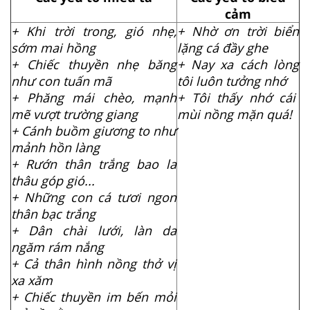
cảm
+ Khi trời trong, gió nhẹ,
+ Nhờ ơn trời biển
sớm mai hồng
lặng cá đầy ghe
+ Chiếc thuyền nhẹ băng
+ Nay xa cách lòng
như con tuấn mã
tôi luôn tưởng nhớ
+ Phăng mái chèo, mạnh
+ Tôi thấy nhớ cái
mẽ vượt trường giang
mùi nồng mặn quá!
+ Cánh buồm giương to như
mảnh hồn làng
+ Rướn thân trắng bao la
thâu góp gió...
+ Những con cá tươi ngon
thân bạc trắng
+ Dân chài lưới, làn da
ngăm rám nắng
+ Cả thân hình nồng thở vị
xa xăm
+ Chiếc thuyền im bến mỏi