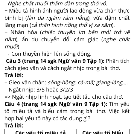
Nghe chất muối thấm dần trong thớ vỏ.
+ Miêu tả hình ảnh người lao động vừa chân thực
bình bị (
làn da ngăm rám nắng
), vừa đậm chất
lãng mạn (
cả thân hình nồng thở vị xa xăm
).
+ Nhân hóa (
chiếc thuyền im bến mỏi trở về
nằm
), ẩn dụ chuyển đổi cảm giác (
nghe chất
muối
)
→ Con thuyền hiện lên sống động.
Câu 3 (trang 14 sgk Ngữ văn 9 Tập 1):
Phân tích
cách gieo vần và cách ngắt nhịp trong bài thơ.
Trả lời:
– Gieo vần chân:
sông-hồng; cá-mã; giang-làng,…
– Ngắt nhịp: 3/5 hoặc 3/2/3
=> Ngắt nhịp linh hoạt, tạo tiết tấu cho câu thơ.
Câu 4 (trang 14 sgk Ngữ văn 9 Tập 1):
Tìm yếu
tố miêu tả và biểu cảm trong bài thơ. Việc kết
hợp hai yếu tố này có tác dụng gì?
Trả lời:
Các yếu tố miêu tả
Các yếu tố biểu