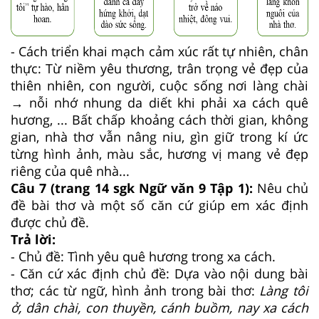
- Cách triển khai mạch cảm xúc rất tự nhiên, chân
thực: Từ niềm yêu thương, trân trọng vẻ đẹp của
thiên nhiên, con người, cuộc sống nơi làng chài
→ nỗi nhớ nhung da diết khi phải xa cách quê
hương, ... Bất chấp khoảng cách thời gian, không
gian, nhà thơ vẫn nâng niu, gìn giữ trong kí ức
từng hình ảnh, màu sắc, hương vị mang vẻ đẹp
riêng của quê nhà...
Câu 7 (trang 14 sgk Ngữ văn 9 Tập 1):
Nêu chủ
đề bài thơ và một số căn cứ giúp em xác định
được chủ đề.
Trả lời:
- Chủ đề: Tình yêu quê hương trong xa cách.
- Căn cứ xác định chủ đề: Dựa vào nội dung bài
thơ; các từ ngữ, hình ảnh trong bài thơ:
Làng tôi
ở, dân chài, con thuyền, cánh buồm, nay xa cách