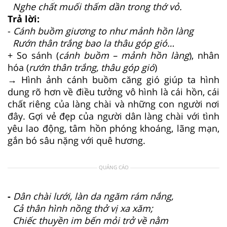
Nghe chất muối thấm dần trong thớ vỏ.
Trả lời:
-
Cánh buồm giương to như mảnh hồn làng
Rướn thân trắng bao la thâu góp gió…
+ So sánh (
cánh buồm – mảnh hồn làng
), nhân
hóa (
rướn thân trắng, thâu góp gió
)
→ Hình ảnh cánh buồm căng gió giúp ta hình
dung rõ hơn về điều tưởng vô hình là cái hồn, cái
chất riêng của làng chài và những con người nơi
đây. Gợi vẻ đẹp của người dân làng chài với tình
yêu lao động, tâm hồn phóng khoáng, lãng mạn,
gắn bó sâu nặng với quê hương.
QUẢNG CÁO
-
Dân chài lưới, làn da ngăm rám nắng,
Cả thân hình nồng thở vị xa xăm;
Chiếc thuyền im bến mỏi trở về nằm