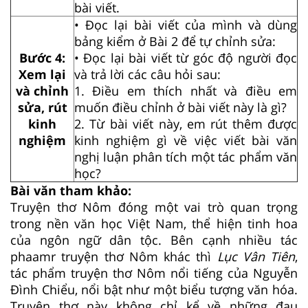
bài viết.
• Đọc lại bài viết của mình và dùng
bảng kiểm ở Bài 2 để tự chỉnh sửa:
Bước 4:
• Đọc lại bài viết từ góc độ người đọc
Xem lại
và trả lời các câu hỏi sau:
và chỉnh
1. Điều em thích nhất và điều em
sửa, rút
muốn điều chỉnh ở bài viết này là gì?
kinh
2. Từ bài viết này, em rút thêm được
nghiệm
kinh nghiệm gì về việc viết bài văn
nghị luận phân tích một tác phẩm văn
học?
Bài văn tham khảo:
Truyện thơ Nôm đóng một vai trò quan trọng
trong nền văn học Việt Nam, thể hiện tinh hoa
của ngôn ngữ dân tộc. Bên cạnh nhiều tác
phaamr truyện thơ Nôm khác thì
Lục Vân Tiên
,
tác phẩm truyện thơ Nôm nổi tiếng của Nguyễn
Đình Chiểu, nổi bật như một biểu tượng văn hóa.
Truyện thơ này không chỉ kể về những đau