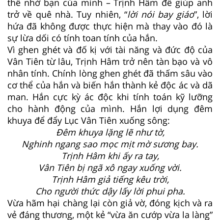
thể nhờ bạn của mình – Trịnh Hâm để giúp anh
trở về quê nhà. Tuy nhiên, “
lời nói bay giáo
”, lời
hứa đã không được thực hiện mà thay vào đó là
sự lừa dối có tính toan tính của hắn.
Vì ghen ghét và đố kị với tài năng và đức độ của
Vân Tiên từ lâu, Trịnh Hâm trở nên tàn bạo và vô
nhân tính. Chính lòng ghen ghét đã thấm sâu vào
cơ thể của hắn và biến hắn thành kẻ độc ác và dã
man. Hắn cực kỳ ác độc khi tính toán kỹ lưỡng
cho hành động của mình. Hắn lợi dụng đêm
khuya để đẩy Lục Vân Tiên xuống sông:
Đêm khuya lặng lẽ như tờ,
Nghinh ngang sao mọc mịt mờ sương bay.
Trịnh Hâm khi ấy ra tay,
Vân Tiên bị ngã xô ngay xuống vời.
Trịnh Hâm giả tiếng kêu trời,
Cho người thức dậy lấy lời phui pha.
Vừa hãm hại chàng lại còn giả vờ, đóng kịch và ra
vẻ đáng thương, một kẻ “vừa ăn cướp vừa la làng”