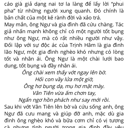
cáo già giả dạng nai tơ la làng để lấy lời “phui
pha” từ những người xung quanh. Đó chính là
bản chất của một kẻ rành đời và xảo trá.
May mắn, ông Ngư và gia đình đã cứu chàng. Tác
giả nhấn mạnh không chỉ có một người tốt bụng
như ông Ngư, mà có rất nhiều người như vậy.
Đối lập với sự độc ác của Trịnh Hâm là gia đình
lão Ngư, một gia đình nghèo khó nhưng có lòng
tốt và nhân ái. Ông Ngư là một chài lưới bao
dung, tốt bụng và đầy nhân ái.
Ông chài xem thấy vớt ngay lên bờ.
Hối con vầy lửa một giờ,
Ông hơ bụng dạ, mụ hơ mặt mày.
Vân Tiên vừa ấm chơn tay,
Ngẩn ngơ hồn phách như say mới rồi.
Sau khi vớt Vân Tiên lên bờ và cứu sống anh, ông
Ngư đã cưu mang và giúp đỡ anh, mặc dù gia
đình ông nghèo khó và bữa cơm chỉ có vị tương
cà nhưng tình người trong gia đình đầy yêu