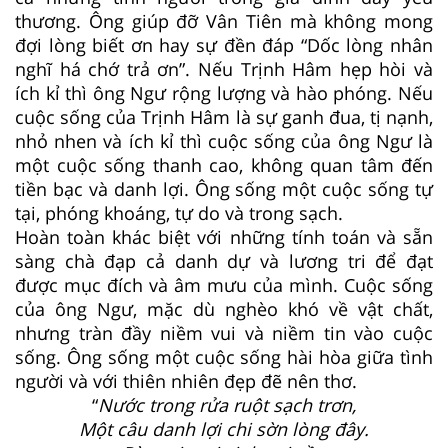
thương. Ông giúp đỡ Vân Tiên mà không mong
đợi lòng biết ơn hay sự đền đáp “Dốc lòng nhân
nghĩ há chớ trả ơn”. Nếu Trịnh Hâm hẹp hòi và
ích kỉ thì ông Ngư rộng lượng và hào phóng. Nếu
cuộc sống của Trịnh Hâm là sự ganh đua, tị nạnh,
nhỏ nhen và ích kỉ thì cuộc sống của ông Ngư là
một cuộc sống thanh cao, không quan tâm đến
tiền bạc và danh lợi. Ông sống một cuộc sống tự
tại, phóng khoáng, tự do và trong sạch.
Hoàn toàn khác biệt với những tính toán và sẵn
sàng chà đạp cả danh dự và lương tri để đạt
được mục đích và âm mưu của mình. Cuộc sống
của ông Ngư, mặc dù nghèo khó về vật chất,
nhưng tràn đầy niềm vui và niềm tin vào cuộc
sống. Ông sống một cuộc sống hài hòa giữa tình
người và với thiên nhiên đẹp đẽ nên thơ.
“
Nước trong rửa ruột sạch trơn,
Một câu danh lợi chi sờn lòng đây.