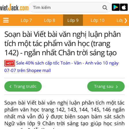
❯
ớp 6
Lớp 7
Lớp 8
Lớp 9
Lớp 10
Lớp 1
Soạn bài Viết bài văn nghị luận phân
tích một tác phẩm văn học (trang
142) - ngắn nhất Chân trời sáng tạo
Sale 40% sách cấp tốc Toán - Văn - Anh vào 10 ngày
HOT
07-07 trên Shopee mall
Trang trước
Trang sau
Soạn bài Viết bài văn nghị luận phân tích một tác
phẩm văn học trang 142, 143, 144, 145, 146 ngắn
nhất mà vẫn đủ ý được biên soạn bám sát sách
Ngữ văn lớp 9 Chân trời sáng tạo giúp học sinh