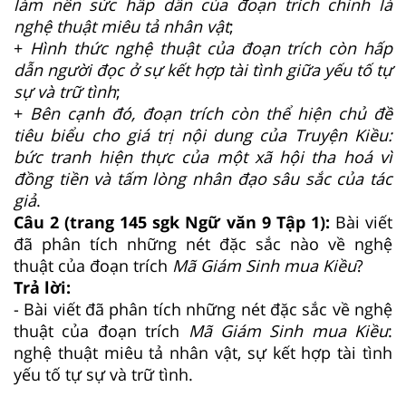
làm nên sức hấp dẫn của đoạn trích chính là
nghệ thuật miêu tả nhân vật
;
+
Hình thức nghệ thuật của đoạn trích còn hấp
dẫn người đọc ở sự kết hợp tài tình giữa yếu tố tự
sự và trữ tình
;
+
Bên cạnh đó, đoạn trích còn thể hiện chủ đề
tiêu biểu cho giá trị nội dung của Truyện Kiều:
bức tranh hiện thực của một xã hội tha hoá vì
đồng tiền và tấm lòng nhân đạo sâu sắc của tác
giả
.
Câu 2 (trang 145 sgk Ngữ văn 9 Tập 1):
Bài viết
đã phân tích những nét đặc sắc nào về nghệ
thuật của đoạn trích
Mã Giám Sinh mua Kiều
?
Trả lời:
- Bài viết đã phân tích những nét đặc sắc về nghệ
thuật của đoạn trích
Mã Giám Sinh mua Kiều
:
nghệ thuật miêu tả nhân vật, sự kết hợp tài tình
yếu tố tự sự và trữ tình.