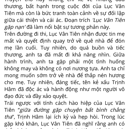
thương, bất hạnh trong cuộc đời của Lục Vân
Tiên mà còn là bức tranh toàn cảnh về sự đối lập
giữa cái thiện và cái ác. Đoạn trích
'Lục Vân Tiên
gặp nạn'
đã làm nổi bật sự tương phản này.
Trên đường đi thi, Lục Vân Tiên nhận được tin mẹ
mất và quyết định quay trở về quê nhà để đón
mẹ lần cuối. Tuy nhiên, do quá buồn và tiếc
thương, anh ta đã mất đi khả năng nhìn. Giữa
hành trình, anh ta gặp phải một tình huống
không may và không có nơi nương tựa. Anh ta chỉ
mong muốn sớm trở về nhà để thắp nén hương
cho mẹ. Tuy nhiên, đáng tiếc, tên kẻ xấu Trịnh
Hâm đã độc ác và hành động như một người vô
đạo đức và đầy xảo quyệt.
Trái ngược với tính cách hào hiệp của Lục Vân
Tiên “
giữa đường gặp chuyện bất bình chẳng
tha
”, Trịnh Hâm lại ích kỷ và hẹp hòi. Trong lúc
gặp khó khăn, Lục Vân Tiên đã nghĩ rằng anh có