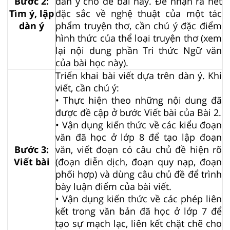
Bước 2:
dàn ý cho đề bài này. Để nhận ra nét
Tìm ý, lập
đặc sắc về nghệ thuật của một tác
dàn ý
phẩm truyện thơ, cần chú ý đặc điểm
hình thức của thể loại truyện thơ (xem
lại nội dung phần Tri thức Ngữ văn
của bài học này).
Triển khai bài viết dựa trên dàn ý. Khi
viết, cần chú ý:
• Thực hiện theo những nội dung đã
được đề cập ở bước Viết bài của Bài 2.
• Vận dụng kiến thức về các kiểu đoạn
văn đã học ở lớp 8 để tạo lập đoạn
Bước 3:
văn, viết đoạn có câu chủ đề hiện rõ
Viết bài
(đoạn diễn dịch, đoạn quy nạp, đoạn
phối hợp) và dùng câu chủ đề để trình
bày luận điểm của bài viết.
• Vận dụng kiến thức về các phép liên
kết trong văn bản đã học ở lớp 7 để
tạo sự mạch lạc, liên kết chặt chẽ cho