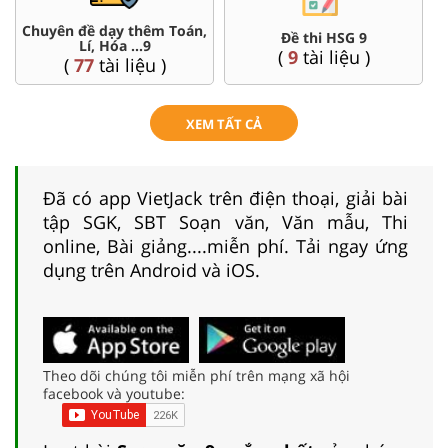
Chuyên đề dạy thêm Toán,
Đề thi HSG 9
Lí, Hóa ...9
(
9
tài liệu )
(
77
tài liệu )
XEM TẤT CẢ
Đã có app VietJack trên điện thoại, giải bài
tập SGK, SBT Soạn văn, Văn mẫu, Thi
online, Bài giảng....miễn phí. Tải ngay ứng
dụng trên Android và iOS.
Theo dõi chúng tôi miễn phí trên mạng xã hội
facebook và youtube: