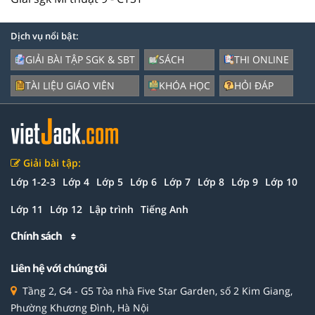
Dịch vụ nổi bật:
GIẢI BÀI TẬP SGK & SBT
SÁCH
THI ONLINE
TÀI LIỆU GIÁO VIÊN
KHÓA HỌC
HỎI ĐÁP
Giải bài tập:
Lớp 1-2-3
Lớp 4
Lớp 5
Lớp 6
Lớp 7
Lớp 8
Lớp 9
Lớp 10
Lớp 11
Lớp 12
Lập trình
Tiếng Anh
Chính sách
Liên hệ với chúng tôi
Tầng 2, G4 - G5 Tòa nhà Five Star Garden, số 2 Kim Giang,
Phường Khương Đình, Hà Nội