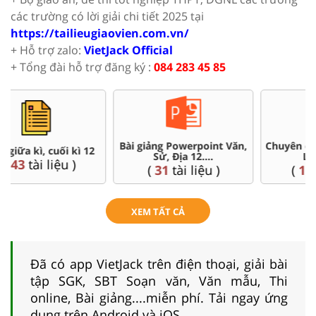
các trường có lời giải chi tiết 2025 tại
https://tailieugiaovien.com.vn/
+ Hỗ trợ zalo:
VietJack Official
+ Tổng đài hỗ trợ đăng ký :
084 283 45 85
,
Chuyên đề dạy thêm Toán,
Đề thi HSG 12
Lí, Hóa ...12
(
4
tài liệu )
(
104
tài liệu )
XEM TẤT CẢ
Đã có app VietJack trên điện thoại, giải bài
tập SGK, SBT Soạn văn, Văn mẫu, Thi
online, Bài giảng....miễn phí. Tải ngay ứng
dụng trên Android và iOS.