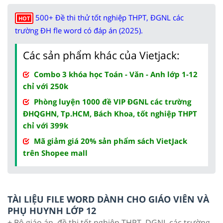
500+ Đề thi thử tốt nghiệp THPT, ĐGNL các
HOT
trường ĐH fle word có đáp án (2025).
Các sản phẩm khác của Vietjack:
Combo 3 khóa học Toán - Văn - Anh lớp 1-12
chỉ với 250k
Phòng luyện 1000 đề VIP ĐGNL các trường
ĐHQGHN, Tp.HCM, Bách Khoa, tốt nghiệp THPT
chỉ với 399k
Mã giảm giá 20% sản phẩm sách VietJack
trên Shopee mall
TÀI LIỆU FILE WORD DÀNH CHO GIÁO VIÊN VÀ
PHỤ HUYNH LỚP 12
+ Bộ giáo án, đề thi tốt nghiệp THPT, DGNL các trường