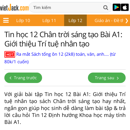
❯
 9
Lớp 10
Lớp 11
Lớp 12
Giáo án - Đề thi
Tin học 12 Chân trời sáng tạo Bài A1:
Giới thiệu Trí tuệ nhân tạo
Ra mắt Sách tổng ôn 12 (2k8) toán, văn, anh.... (từ
HOT
80k/1 cuốn)
Trang trước
Trang sau
Với giải bài tập Tin học 12 Bài A1: Giới thiệu Trí
tuệ nhân tạo sách Chân trời sáng tạo hay nhất,
ngắn gọn giúp học sinh dễ dàng làm bài tập & trả
lời câu hỏi Tin 12 Định hướng Khoa học máy tính
Bài A1.