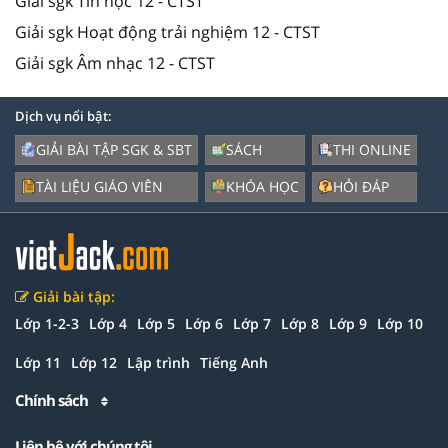
Giải sgk Tin học 12 - CTST
Giải sgk Hoạt động trải nghiệm 12 - CTST
Giải sgk Âm nhạc 12 - CTST
Dịch vụ nổi bật:
GIẢI BÀI TẬP SGK & SBT
SÁCH
THI ONLINE
TÀI LIỆU GIÁO VIÊN
KHÓA HỌC
HỎI ĐÁP
Giải bài tập:
Lớp 1-2-3
Lớp 4
Lớp 5
Lớp 6
Lớp 7
Lớp 8
Lớp 9
Lớp 10
Lớp 11
Lớp 12
Lập trình
Tiếng Anh
Chính sách
Liên hệ với chúng tôi