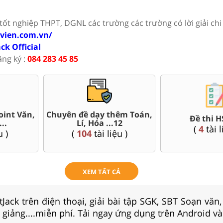
 tốt nghiệp THPT, DGNL các trường các trường có lời giải chi 
ovien.com.vn/
ack Official
ăng ký :
084 283 45 85
500+ đề thi thử tốt nghi
Đề thi HSG 12
THPT Quốc gia form 202
(
4
tài liệu )
(
128
tài liệu )
XEM TẤT CẢ
Jack trên điện thoại, giải bài tập SGK, SBT Soạn văn
i giảng....miễn phí. Tải ngay ứng dụng trên Android và