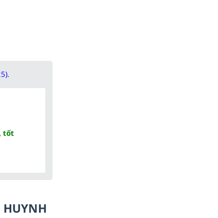
5).
 tốt
Ụ HUYNH