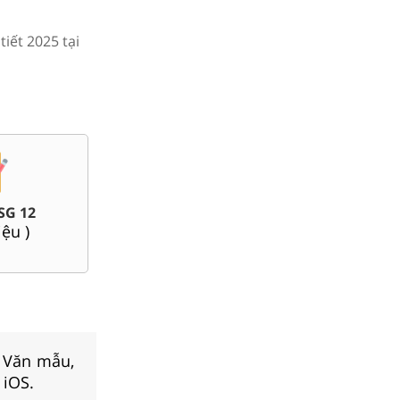
tiết 2025 tại
ệp
100+ đề thi ĐGNL ĐHQG
Đề thi giữa kì, cuối k
5
Hà Nội, Tp.Hồ Chí Minh...
(
143
tài liệu )
(
84
tài liệu )
, Văn mẫu,
 iOS.