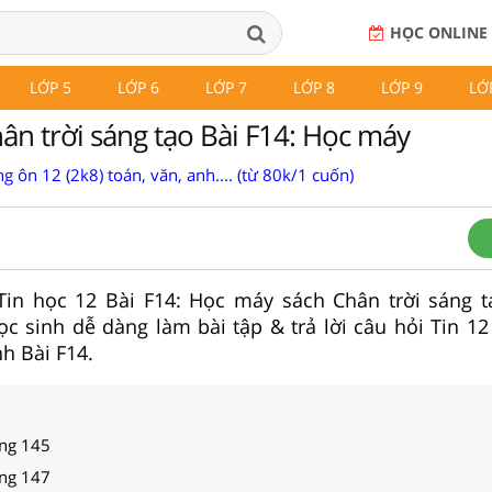
HỌC ONLINE
LỚP 5
LỚP 6
LỚP 7
LỚP 8
LỚP 9
LỚ
ân trời sáng tạo Bài F14: Học máy
g ôn 12 (2k8) toán, văn, anh.... (từ 80k/1 cuốn)
 Tin học 12 Bài F14: Học máy sách Chân trời sáng t
c sinh dễ dàng làm bài tập & trả lời câu hỏi Tin 1
h Bài F14.
ang 145
ang 147