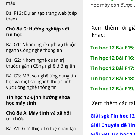
mẫu
học máy còn được ứ
Bài F13: Dự án tạo trang web (tiếp
theo)
Xem thêm lời giả
Chủ đề G: Hướng nghiệp với
khác:
tin học
Bài G1: Nhóm nghề dịch vụ thuộc
Tin học 12 Bài F15
ngành Công nghệ thông tin
Tin học 12 Bài F16
Bài G2: Nhóm nghề quản trị
thuộc ngành Công nghệ thông tin
Tin học 12 Bài F17
Bài G3: Một số nghề ứng dụng tin
Tin học 12 Bài F18
học và một số ngành thuộc lĩnh
vực Công nghệ thông tin
Tin học 12 Bài F
Tin học 12 Định hướng Khoa
Xem thêm các tài 
học máy tính
Chủ đề A: Máy tính và xã hội
Giải sgk Tin học 1
tri thức
Giải Chuyên đề Tin
Bài A1: Giới thiệu Trí tuệ nhân tạo
Giải SBT Tin học 1