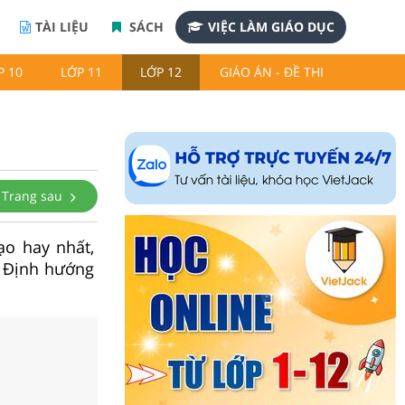
TÀI LIỆU
SÁCH
VIỆC LÀM GIÁO DỤC
P 10
LỚP 11
LỚP 12
GIÁO ÁN - ĐỀ THI
Trang sau
ạo hay nhất,
2 Định hướng