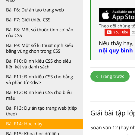
Bài F6: Dự án tạo trang web
Bài F7: Giới thiệu CSS
Theo dõi chúng tô
Bài F8: Một số thuộc tính cơ bản
của CSS
Nếu thấy hay,
Bài F9: Một số kĩ thuật định kiểu
nội quy bình
bằng vùng chọn trong CSS
Bài F10: Định kiểu CSS cho siêu
liên kết và danh sách
Trang trước
Bài F11: Định kiểu CSS cho bảng
và phần tử <div>
Bài F12: Định kiểu CSS cho biểu
mẫu
Bài F13: Dự án tạo trang web (tiếp
Giải bài tập l
theo)
Bài F14: Học máy
Soạn văn 12 (hay nh
Bài F15: Khoa học dữ liệu