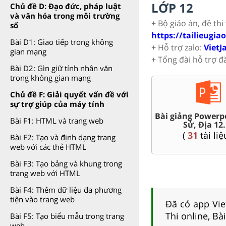
LỚP 12
Chủ đề D: Đạo đức, pháp luật
và văn hóa trong môi trường
+ Bộ giáo án, đề thi
số
https://tailieugia
Bài D1: Giao tiếp trong không
+ Hỗ trợ zalo:
VietJ
gian mạng
+ Tổng đài hỗ trợ đ
Bài D2: Gìn giữ tính nhân văn
trong không gian mạng
Chủ đề F: Giải quyết vấn đề với
sự trợ giúp của máy tính
Bài giảng Powerpoint Văn,
Chuyên đề dạy thêm Toán,
Bài F1: HTML và trang web
Sử, Địa 12....
Lí, Hóa ...12
(
31
tài liệu )
(
104
tài liệu )
Bài F2: Tạo và định dạng trang
web với các thẻ HTML
Bài F3: Tạo bảng và khung trong
trang web với HTML
Bài F4: Thêm dữ liệu đa phương
tiện vào trang web
Đã có app Viet
Thi online, Bà
Bài F5: Tạo biểu mẫu trong trang
web