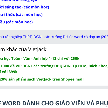
rời sáng tạo (các môn học)
 tri thức (các môn học)
iều (các môn học)
thử tốt nghiệp THPT, ĐGNL các trường ĐH fle word có đáp án (202
m khác của Vietjack:
 học Toán - Văn - Anh lớp 1-12 chỉ với 250k
 1000 đề VIP ĐGNL các trường ĐHQGHN, Tp.HCM, Bách Khoa,
ỉ với 399k
 20% sản phẩm sách VietJack trên Shopee mall
ILE WORD DÀNH CHO GIÁO VIÊN VÀ PH