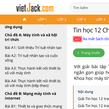
Tin học 12 Chân trời sáng tạo
Giải sgk Tin 12 Chân trời sáng tạo
LỚP 1
LỚP 2
LỚP 3
LỚP 4
Tin học 12 Định hướng Tin học
ứng dụng
Tin học 12 Ch
Chủ đề A: Máy tính và xã hội
Ra mắt Sách tổn
tri thức
HOT
Bài A1: Giới thiệu Trí tuệ nhân tạo
Trang trước
Bài A2: Trí tuệ nhân tạo và cuộc
sống
Với giải bài tập
Bài A3: Thực hành kết nối thiết bị
ngắn gọn giúp họ
số với máy tính
Khoa học máy tín
Bài A4: Thực hành kết nối thiết bị
số với máy tính (tiếp theo)
Nội dung
Chủ đề B: Mạng máy tính và
internet
Giải Tin học 12 tr
Giải Tin học 12 tr
Bài B1: Thiết bị và giao thức mạng