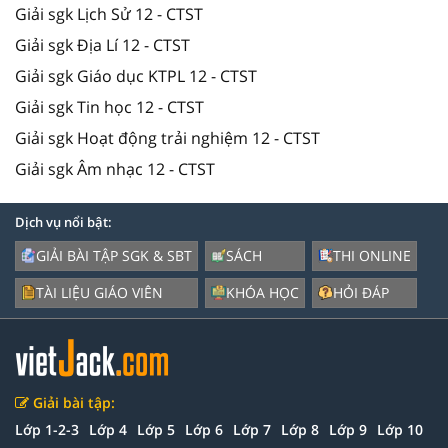
Giải sgk Lịch Sử 12 - CTST
Giải sgk Địa Lí 12 - CTST
Giải sgk Giáo dục KTPL 12 - CTST
Giải sgk Tin học 12 - CTST
Giải sgk Hoạt động trải nghiệm 12 - CTST
Giải sgk Âm nhạc 12 - CTST
Dịch vụ nổi bật:
GIẢI BÀI TẬP SGK & SBT
SÁCH
THI ONLINE
TÀI LIỆU GIÁO VIÊN
KHÓA HỌC
HỎI ĐÁP
Giải bài tập:
Lớp 1-2-3
Lớp 4
Lớp 5
Lớp 6
Lớp 7
Lớp 8
Lớp 9
Lớp 10