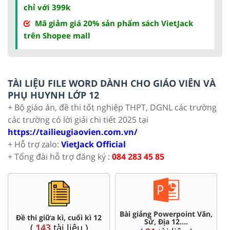
chỉ với 399k
Mã giảm giá 20% sản phẩm sách VietJack
trên Shopee mall
TÀI LIỆU FILE WORD DÀNH CHO GIÁO VIÊN VÀ
PHỤ HUYNH LỚP 12
+ Bộ giáo án, đề thi tốt nghiệp THPT, DGNL các trường
các trường có lời giải chi tiết 2025 tại
https://tailieugiaovien.com.vn/
+ Hỗ trợ zalo:
VietJack Official
+ Tổng đài hỗ trợ đăng ký :
084 283 45 85
Bài giảng Powerpoint Văn,
C
Đề thi giữa kì, cuối kì 12
Sử, Địa 12....
(
143
tài liệu )