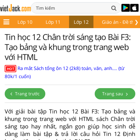
❯
 9
Lớp 10
Lớp 11
Lớp 12
Giáo án - Đề thi
Tin học 12 Chân trời sáng tạo Bài F3:
Tạo bảng và khung trong trang web
với HTML
Ra mắt Sách tổng ôn 12 (2k8) toán, văn, anh.... (từ
HOT
80k/1 cuốn)
Trang trước
Trang sau
Với giải bài tập Tin học 12 Bài F3: Tạo bảng và
khung trong trang web với HTML sách Chân trời
sáng tạo hay nhất, ngắn gọn giúp học sinh dễ
dàng làm bài tập & trả lời câu hỏi Tin 12 Định