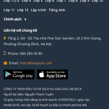
Lớp 1-2-3
Lớp 4
Lớp 5
Lớp 6
Lớp 7
Lớp 8
Lớp 9
Lớp 10
Lớp 11
Lớp 12
Lập trình
Tiếng Anh
Chính sách
Liên hệ với chúng tôi
Tầng 2, G4 - G5 Tòa nhà Five Star Garden, số 2 Kim Giang,
Phường Khương Đình, Hà Nội
Phone: 084 283 45 85
Email:
hotro@vietjack.com
CÔNG TY TNHH ĐẦU TƯ VÀ DỊCH VỤ GIÁO DỤC VIETJACK
Người đại diện: Nguyễn Thanh Tuyền
Số giấy chứng nhận đăng ký kinh doanh: 0108307822, ngày cấp:
04/06/2018, nơi cấp: Sở Kế hoạch và Đầu tư thành phố Hà Nội.