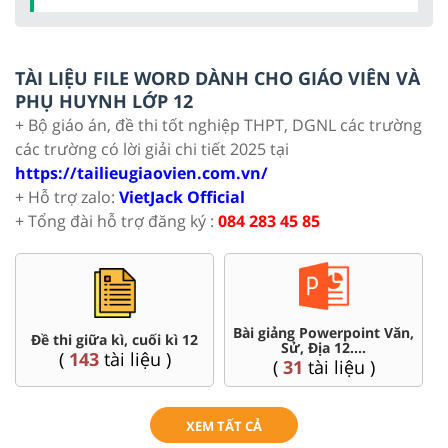
TÀI LIỆU FILE WORD DÀNH CHO GIÁO VIÊN VÀ
PHỤ HUYNH LỚP 12
+ Bộ giáo án, đề thi tốt nghiệp THPT, DGNL các trường
các trường có lời giải chi tiết 2025 tại
https://tailieugiaovien.com.vn/
+ Hỗ trợ zalo:
VietJack Official
+ Tổng đài hỗ trợ đăng ký :
084 283 45 85
Bài giảng Powerpoint Văn,
C
Đề thi giữa kì, cuối kì 12
Sử, Địa 12....
(
143
tài liệu )
(
31
tài liệu )
XEM TẤT CẢ