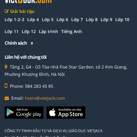
Giải bài tập:
Lớp 1-2-3
Lớp 4
Lớp 5
Lớp 6
Lớp 7
Lớp 8
Lớp 9
Lớp 10
Lớp 11
Lớp 12
Lập trình
Tiếng Anh
Chính sách
Liên hệ với chúng tôi
Tầng 2, G4 - G5 Tòa nhà Five Star Garden, số 2 Kim Giang,
Phường Khương Đình, Hà Nội
Phone: 084 283 45 85
Email:
hotro@vietjack.com
CÔNG TY TNHH ĐẦU TƯ VÀ DỊCH VỤ GIÁO DỤC VIETJACK