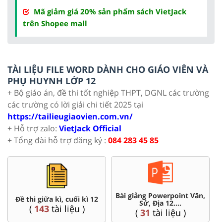
Mã giảm giá 20% sản phẩm sách VietJack
trên Shopee mall
TÀI LIỆU FILE WORD DÀNH CHO GIÁO VIÊN VÀ
PHỤ HUYNH LỚP 12
+ Bộ giáo án, đề thi tốt nghiệp THPT, DGNL các trường
các trường có lời giải chi tiết 2025 tại
https://tailieugiaovien.com.vn/
+ Hỗ trợ zalo:
VietJack Official
+ Tổng đài hỗ trợ đăng ký :
084 283 45 85
Bài giảng Powerpoint Văn,
C
Đề thi giữa kì, cuối kì 12
Sử, Địa 12....
(
143
tài liệu )
(
31
tài liệu )