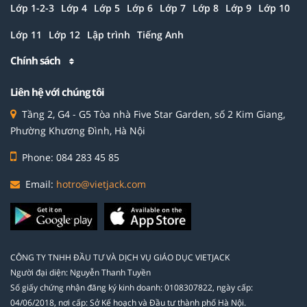
Lớp 1-2-3
Lớp 4
Lớp 5
Lớp 6
Lớp 7
Lớp 8
Lớp 9
Lớp 10
Lớp 11
Lớp 12
Lập trình
Tiếng Anh
Chính sách
Liên hệ với chúng tôi
Tầng 2, G4 - G5 Tòa nhà Five Star Garden, số 2 Kim Giang,
Phường Khương Đình, Hà Nội
Phone: 084 283 45 85
Email:
hotro@vietjack.com
CÔNG TY TNHH ĐẦU TƯ VÀ DỊCH VỤ GIÁO DỤC VIETJACK
Người đại diện: Nguyễn Thanh Tuyền
Số giấy chứng nhận đăng ký kinh doanh: 0108307822, ngày cấp:
04/06/2018, nơi cấp: Sở Kế hoạch và Đầu tư thành phố Hà Nội.