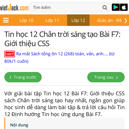
❯
ớp 9
Lớp 10
Lớp 11
Lớp 12
Giáo án - Đề thi
Tin học 12 Chân trời sáng tạo Bài F7:
Giới thiệu CSS
Ra mắt Sách tổng ôn 12 (2k8) toán, văn, anh.... (từ
HOT
80k/1 cuốn)
Trang trước
Trang sau
Với giải bài tập Tin học 12 Bài F7: Giới thiệu CSS
sách Chân trời sáng tạo hay nhất, ngắn gọn giúp
học sinh dễ dàng làm bài tập & trả lời câu hỏi Tin
12 Định hướng Tin học ứng dụng Bài F7.
Nội dung