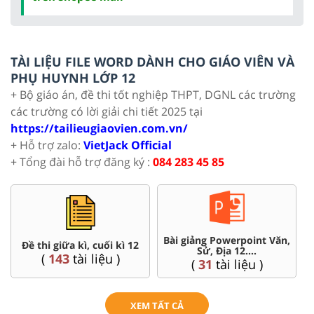
TÀI LIỆU FILE WORD DÀNH CHO GIÁO VIÊN VÀ
PHỤ HUYNH LỚP 12
+ Bộ giáo án, đề thi tốt nghiệp THPT, DGNL các trường
các trường có lời giải chi tiết 2025 tại
https://tailieugiaovien.com.vn/
+ Hỗ trợ zalo:
VietJack Official
+ Tổng đài hỗ trợ đăng ký :
084 283 45 85
Bài giảng Powerpoint Văn,
C
Đề thi giữa kì, cuối kì 12
Sử, Địa 12....
(
143
tài liệu )
(
31
tài liệu )
XEM TẤT CẢ