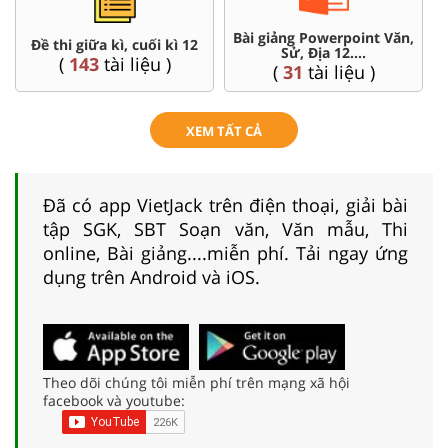
Bài giảng Powerpoint Văn,
C
Đề thi giữa kì, cuối kì 12
Sử, Địa 12....
(
143
tài liệu )
(
31
tài liệu )
XEM TẤT CẢ
Đã có app VietJack trên điện thoại, giải bài
tập SGK, SBT Soạn văn, Văn mẫu, Thi
online, Bài giảng....miễn phí. Tải ngay ứng
dụng trên Android và iOS.
Theo dõi chúng tôi miễn phí trên mạng xã hội
facebook và youtube: