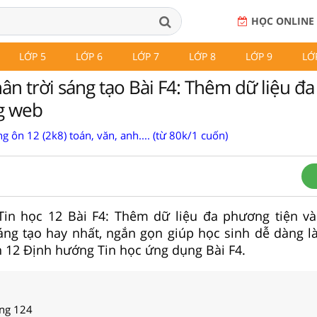
HỌC ONLINE
LỚP 5
LỚP 6
LỚP 7
LỚP 8
LỚP 9
LỚ
hân trời sáng tạo Bài F4: Thêm dữ liệu đ
ng web
g ôn 12 (2k8) toán, văn, anh.... (từ 80k/1 cuốn)
p Tin học 12 Bài F4: Thêm dữ liệu đa phương tiện v
áng tạo hay nhất, ngắn gọn giúp học sinh dễ dàng l
in 12 Định hướng Tin học ứng dụng Bài F4.
ang 124