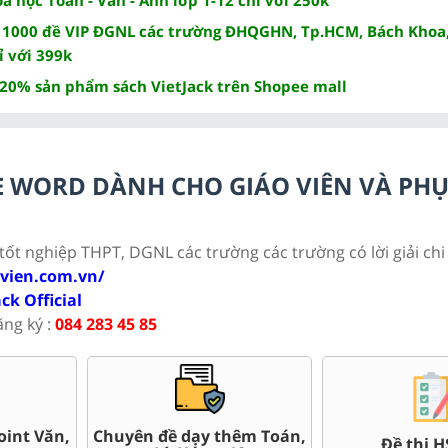
 1000 đề VIP ĐGNL các trường ĐHQGHN, Tp.HCM, Bách Khoa,
ỉ với 399k
 20% sản phẩm sách VietJack trên Shopee mall
ILE WORD DÀNH CHO GIÁO VIÊN VÀ PH
 tốt nghiệp THPT, DGNL các trường các trường có lời giải chi 
ovien.com.vn/
ack Official
ăng ký :
084 283 45 85
i thử tốt nghiệp
100+ đề thi ĐGNL ĐHQG
Đề thi 