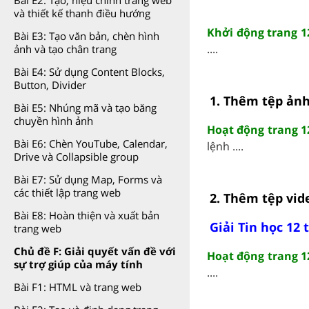
Bài E2: Tạo, hiệu chỉnh trang web
và thiết kế thanh điều hướng
Khởi động trang 1
Bài E3: Tạo văn bản, chèn hình
....
ảnh và tạo chân trang
Bài E4: Sử dụng Content Blocks,
Button, Divider
1. Thêm tệp ảnh
Bài E5: Nhúng mã và tạo băng
chuyền hình ảnh
Hoạt động trang 1
Bài E6: Chèn YouTube, Calendar,
lệnh ....
Drive và Collapsible group
Bài E7: Sử dụng Map, Forms và
các thiết lập trang web
2. Thêm tệp vid
Bài E8: Hoàn thiện và xuất bản
Giải Tin học 12 
trang web
Chủ đề F: Giải quyết vấn đề với
Hoạt động trang 1
sự trợ giúp của máy tính
....
Bài F1: HTML và trang web