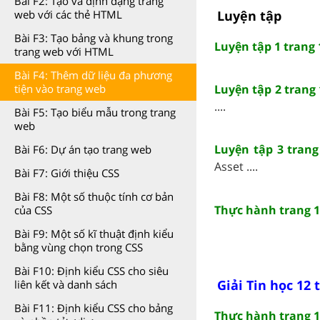
Bài F2: Tạo và định dạng trang
Luyện tập
web với các thẻ HTML
Bài F3: Tạo bảng và khung trong
Luyện tập 1 trang 
trang web với HTML
Bài F4: Thêm dữ liệu đa phương
Luyện tập 2 trang 
tiện vào trang web
....
Bài F5: Tạo biểu mẫu trong trang
web
Luyện tập 3 trang
Bài F6: Dự án tạo trang web
Asset ....
Bài F7: Giới thiệu CSS
Bài F8: Một số thuộc tính cơ bản
Thực hành trang 1
của CSS
Bài F9: Một số kĩ thuật định kiểu
bằng vùng chọn trong CSS
Bài F10: Định kiểu CSS cho siêu
Giải Tin học 12 
liên kết và danh sách
Bài F11: Định kiểu CSS cho bảng
Thực hành trang 1