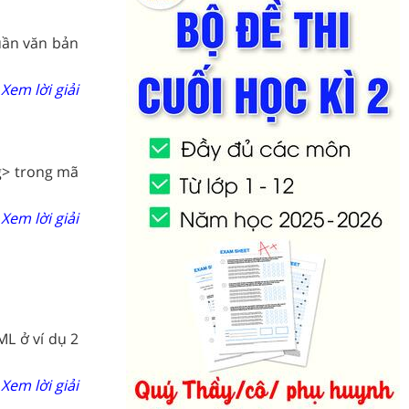
uần văn bản
Xem lời giải
g> trong mã
Xem lời giải
L ở ví dụ 2
Xem lời giải