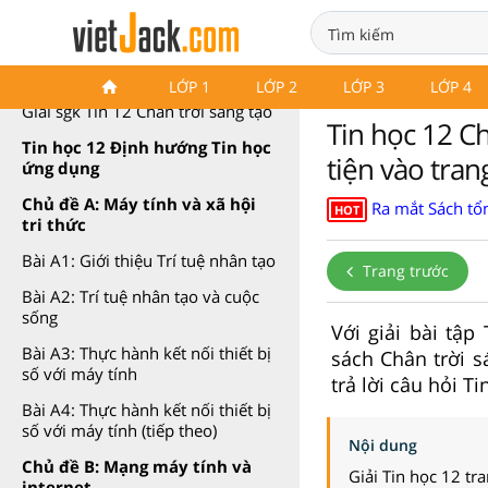
Tin học 12 Chân trời sáng tạo
LỚP 1
LỚP 2
LỚP 3
LỚP 4
Giải sgk Tin 12 Chân trời sáng tạo
Tin học 12 C
Tin học 12 Định hướng Tin học
tiện vào tra
ứng dụng
Chủ đề A: Máy tính và xã hội
Ra mắt Sách tổn
HOT
tri thức
Bài A1: Giới thiệu Trí tuệ nhân tạo
Trang trước
Bài A2: Trí tuệ nhân tạo và cuộc
sống
Với giải bài tậ
Bài A3: Thực hành kết nối thiết bị
sách Chân trời s
số với máy tính
trả lời câu hỏi T
Bài A4: Thực hành kết nối thiết bị
số với máy tính (tiếp theo)
Nội dung
Chủ đề B: Mạng máy tính và
Giải Tin học 12 tr
internet