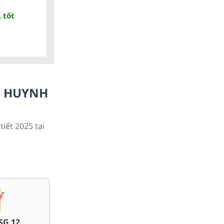
 tốt
Ụ HUYNH
tiết 2025 tại
Bài giảng Powerpoint Văn,
Chuyê
giữa kì, cuối kì 12