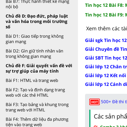
Bài B7: Thực hành thiết kế mạng
Tin học 12 Bài F8:
nội bộ
Tin học 12 Bài F9:
Chủ đề D: Đạo đức, pháp luật
và văn hóa trong môi trường
số
Xem thêm các tài 
Bài D1: Giao tiếp trong không
Giải sgk Tin học 1
gian mạng
Giải Chuyên đề Tin
Bài D2: Gìn giữ tính nhân văn
trong không gian mạng
Giải SBT Tin học 1
Chủ đề F: Giải quyết vấn đề với
Giải lớp 12 Chân t
sự trợ giúp của máy tính
Giải lớp 12 Kết nối
Bài F1: HTML và trang web
Giải lớp 12 Cánh d
Bài F2: Tạo và định dạng trang
web với các thẻ HTML
500+ Đề thi 
HOT
Bài F3: Tạo bảng và khung trong
trang web với HTML
Các sản phẩ
Bài F4: Thêm dữ liệu đa phương
tiện vào trang web
Combo 3 khóa