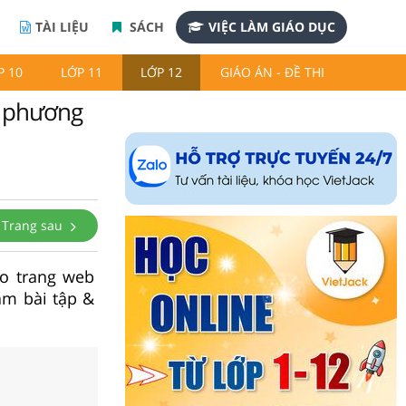
TÀI LIỆU
SÁCH
VIỆC LÀM GIÁO DỤC
P 10
LỚP 11
LỚP 12
GIÁO ÁN - ĐỀ THI
a phương
Trang sau
ào trang web
àm bài tập &