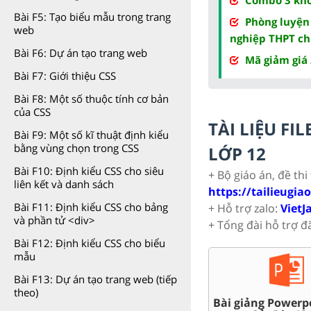
Bài F5: Tạo biểu mẫu trong trang
Phòng luyện
web
nghiệp THPT ch
Bài F6: Dự án tạo trang web
Mã giảm giá
Bài F7: Giới thiệu CSS
Bài F8: Một số thuộc tính cơ bản
của CSS
TÀI LIỆU F
Bài F9: Một số kĩ thuật định kiểu
bằng vùng chọn trong CSS
LỚP 12
Bài F10: Định kiểu CSS cho siêu
+ Bộ giáo án, đề thi
liên kết và danh sách
https://tailieugia
Bài F11: Định kiểu CSS cho bảng
+ Hỗ trợ zalo:
VietJ
và phần tử <div>
+ Tổng đài hỗ trợ đ
Bài F12: Định kiểu CSS cho biểu
mẫu
Bài F13: Dự án tạo trang web (tiếp
theo)
y thêm Toán,
500+ đề th
Đề thi HSG 12