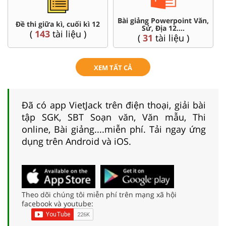
Bài giảng Powerpoint Văn,
C
Đề thi giữa kì, cuối kì 12
Sử, Địa 12....
(
143
tài liệu )
(
31
tài liệu )
XEM TẤT CẢ
Đã có app VietJack trên điện thoại, giải bài
tập SGK, SBT Soạn văn, Văn mẫu, Thi
online, Bài giảng....miễn phí. Tải ngay ứng
dụng trên Android và iOS.
Theo dõi chúng tôi miễn phí trên mạng xã hội
facebook và youtube: