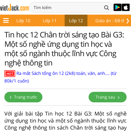
❯
 9
Lớp 10
Lớp 11
Lớp 12
Giáo án - Đề thi
Tin học 12 Chân trời sáng tạo Bài G3:
Một số nghề ứng dụng tin học và
một số ngành thuộc lĩnh vực Công
nghệ thông tin
Ra mắt Sách tổng ôn 12 (2k8) toán, văn, anh.... (từ
HOT
80k/1 cuốn)
Trang trước
Trang sau
Với giải bài tập Tin học 12 Bài G3: Một số nghề
ứng dụng tin học và một số ngành thuộc lĩnh vực
Công nghệ thông tin sách Chân trời sáng tạo hay