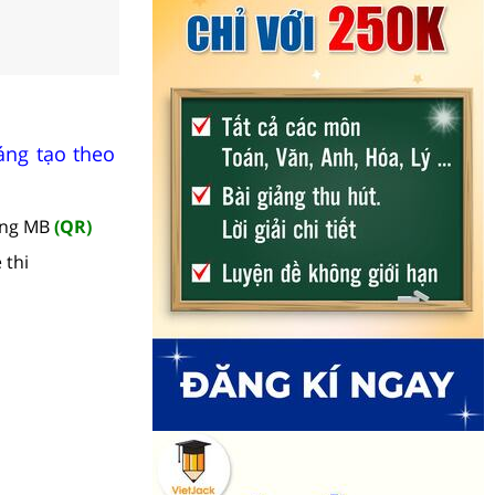
áng tạo theo
àng MB
(QR)
 thi