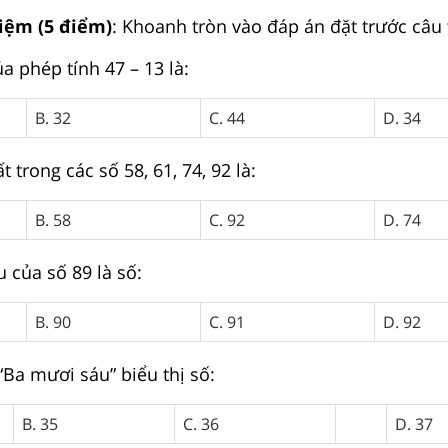
hiệm (5 điểm)
: Khoanh tròn vào đáp án đặt trước câu t
ủa phép tính 47 – 13 là:
B. 32
C. 44
D. 34
t trong các số 58, 61, 74, 92 là:
B. 58
C. 92
D. 74
u của số 89 là số:
B. 90
C. 91
D. 92
“Ba mươi sáu” biểu thị số:
B. 35
C. 36
D. 37