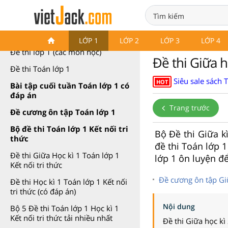
Đề thi Toán lớp 1
LỚP 1
LỚP 2
LỚP 3
LỚP 4
Đề thi lớp 1 (các môn học)
Đề thi Giữa h
Đề thi Toán lớp 1
Siêu sale sách 
HOT
Bài tập cuối tuần Toán lớp 1 có
đáp án
Trang trước
Đề cương ôn tập Toán lớp 1
Bộ đề thi Toán lớp 1 Kết nối tri
Bộ Đề thi Giữa k
thức
đề thi Toán lớp 
Đề thi Giữa Học kì 1 Toán lớp 1
lớp 1 ôn luyện để
Kết nối tri thức
Đề cương ôn tập Giữ
Đề thi Học kì 1 Toán lớp 1 Kết nối
tri thức (có đáp án)
Nội dung
Bộ 5 Đề thi Toán lớp 1 Học kì 1
Kết nối tri thức tải nhiều nhất
Đề thi Giữa học kì