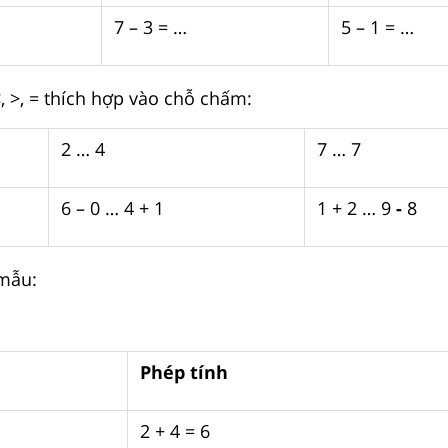
7 – 3 = …
5 – 1 = …
, >, = thích hợp vào chỗ chấm:
2 … 4
7 … 7
6 – 0 … 4 + 1
1 + 2 … 9
-
8
mẫu:
Phép tính
2 + 4 = 6