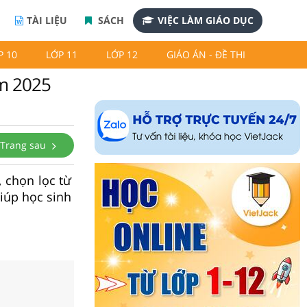
TÀI LIỆU
SÁCH
VIỆC LÀM GIÁO DỤC
P 10
LỚP 11
LỚP 12
GIÁO ÁN - ĐỀ THI
ăm 2025
Trang sau
 chọn lọc từ
giúp học sinh