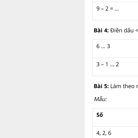
9 – 2 = …
Bài 4:
Điền dấu <
6 … 3
3 – 1 … 2
Bài 5:
Làm theo 
Mẫu:
Số
4, 2, 6