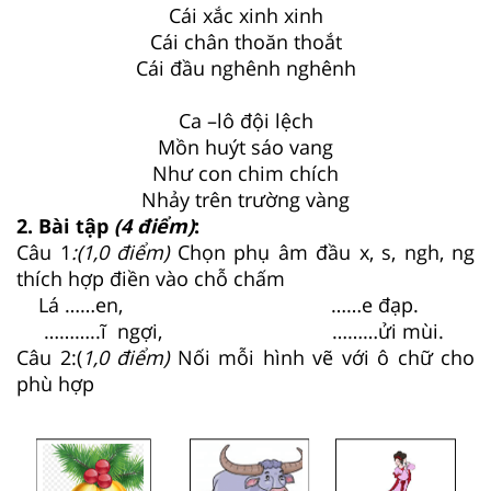
Cái xắc xinh xinh
Cái chân thoăn thoắt
Cái đầu nghênh nghênh
Ca –lô đội lệch
Mồn huýt sáo vang
Như con chim chích
Nhảy trên trường vàng
2. Bài tập
(4 điểm)
:
Câu 1
:(1,0 điểm)
Chọn phụ âm đầu x, s, ngh, ng
thích hợp điền vào chỗ chấm
Lá ……en, ……e đạp.
………..ĩ ngợi, ………ửi mùi.
Câu 2:(
1,0 điểm)
Nối mỗi hình vẽ với ô chữ cho
phù hợp