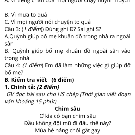
B. Vì mưa to quá
C. Vì mọi người nói chuyện to quá
Câu 3: (
1 điểm
)) Đúng ghi Đ? Sai ghi S?
A.Quỳnh giúp bố mẹ khuân đồ trong nhà ra ngoài
sân
B. Quỳnh giúp bố mẹ khuân đồ ngoài sân vào
trong nhà
Câu 4:
(1 điểm
) Em đã làm những việc gì giúp đỡ
bố mẹ?
B. Kiểm tra viết (6 điểm)
1. Chính tả:
(2 điểm)
GV đọc bài sau cho HS chép (Thời gian viết đoạn
văn khoảng 15 phút)
Chim sâu
Ơ kìa có bạn chim sâu
Đầu không đội mũ đi đâu thế này?
Mùa hè náng chói gắt gay