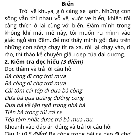
Biển
Trời về khuya, gió càng se lạnh. Những con
sông vẫn thi nhau vỗ về, vuốt ve biển, khiến tôi
càng thích ở lại cùng với biển. Đắm mình trong
không khí mát mẻ này, tôi muốn ru mình vào
giấc ngủ êm đềm, để mơ thấy mình gối đâu trên
những con sông chạy tít ra xa, rồi lại chạy vào, rì
rào, thì thào kể chuyện giầu đẹp của đại dương.
2. Kiểm tra đọc hiểu
(3 điểm)
Đọc thầm và trả lời câu hỏi
Bà còng đi chợ trời mưa
Bà còng đi chợ trời mưa
Cái tôm cái tép đi đưa bà còng
Đưa bà qua quãng đường cong
Đưa bà về tận ngõ trong nhà bà
Tiền bà trong túi rơi ra
Tép tôm nhặt được trả bà mua rau.
Khoanh vào đáp án đúng và trả lời câu hỏi
Câu 1: (
0.5 điểm
) Bà còng trong bài ca dao đi chợ