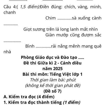
Câu 4:(
1,5 điểm):
Điền đúng: chích, vàng, minh,
chanh
Chim ……..…..sà xuống cành
………….
Giọt sương trên lá long lanh mắt nhìn
Giàn mướp cũng đượm sắc
…………….
Bình …..………rải nắng mênh mang quê
nhà
Phòng Giáo dục và Đào tạo .....
Đề thi Giữa kì 2 - Cánh diều
năm 2025
Bài thi môn: Tiếng Việt lớp 1
Thời gian làm bài: phút
(không kể thời gian phát đề)
(Đề số 7)
A. Kiểm tra đọc (4 điểm)
1. Kiểm tra đọc thành tiếng
(1 điểm)