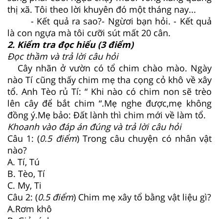
thị xã. Tôi theo lời khuyên đó một tháng nay...
- Kết quả ra sao?- Ngừơi bạn hỏi. - Kết quả
là con ngựa mà tôi cưỡi sút mất 20 cân.
2. Kiểm tra đọc hiểu (3 điểm)
Đọc thầm và trả lời câu hỏi
Cây nhãn ở vườn có tổ chim chào mào. Ngày
nào Tí cũng thấy chim mẹ tha cọng cỏ khô về xây
tổ. Anh Tèo rủ Tí: “ Khi nào có chim non sẽ trèo
lên cây để bắt chim “.Mẹ nghe được,mẹ không
đồng ý.Mẹ bảo: Đất lành thì chim mới về làm tổ.
Khoanh vào đáp án đúng và trả lời câu hỏi
Câu 1: (
0.5 điểm
) Trong câu chuyện có nhân vật
nào?
A. Tí, Tú
B. Tèo, Tí
C. My, Ti
Câu 2: (
0.5 điểm
) Chim mẹ xây tổ bằng vật liệu gì?
A.Rơm khô