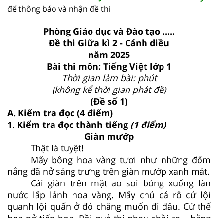
để thông báo và nhận đề thi
Phòng Giáo dục và Đào tạo .....
Đề thi Giữa kì 2 - Cánh diều
năm 2025
Bài thi môn: Tiếng Việt lớp 1
Thời gian làm bài: phút
(không kể thời gian phát đề)
(Đề số 1)
A. Kiểm tra đọc (4 điểm)
1. Kiểm tra đọc thành tiếng
(1 điểm)
Giàn mướp
Thật là tuyệt!
Mấy bông hoa vàng tươi như những đốm
nắng đã nở sáng trưng trên giàn mướp xanh mát.
Cái giàn trên mặt ao soi bóng xuống làn
nước lấp lánh hoa vàng. Mấy chú cá rô cứ lội
quanh lội quẩn ở đó chẳng muốn đi đâu. Cứ thế
hoa nở tiếp hoa. Rồi quả thi nhau chồi ra... bằng