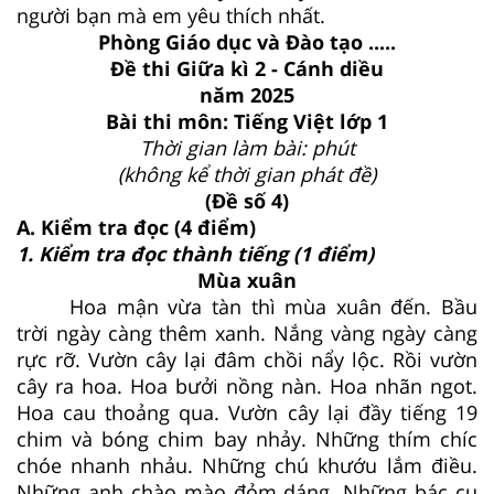
người bạn mà em yêu thích nhất.
Phòng Giáo dục và Đào tạo .....
Đề thi Giữa kì 2 - Cánh diều
năm 2025
Bài thi môn: Tiếng Việt lớp 1
Thời gian làm bài: phút
(không kể thời gian phát đề)
(Đề số 4)
A. Kiểm tra đọc (4 điểm)
1. Kiểm tra đọc thành tiếng
(1 điểm)
Mùa xuân
Hoa mận vừa tàn thì mùa xuân đến. Bầu
trời ngày càng thêm xanh. Nắng vàng ngày càng
rực rỡ. Vườn cây lại đâm chồi nẩy lộc. Rồi vườn
cây ra hoa. Hoa bưởi nồng nàn. Hoa nhãn ngot.
Hoa cau thoảng qua. Vườn cây lại đầy tiếng 19
chim và bóng chim bay nhảy. Những thím chíc
chóe nhanh nhảu. Những chú khướu lắm điều.
Những anh chào mào đỏm dáng. Những bác cu