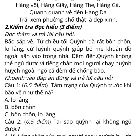
Hàng vôi, Hàng Giấy, Hàng The, Hàng Gà.
Quanh quanh về đến Hàng Da
Trải xem phường phố thật là đẹp xinh.
2.Kiểm tra đọc hiểu (3 điểm)
Đọc thầm và trả lời câu hỏi.
Bão sắp về. Từ chiều tối Quỳnh đã rất bồn chồn,
lo lắng, cứ luýnh quýnh giúp bố mẹ khuân đồ
ngoài sân vào trong nhà. Đêm đến,Quỳnh không
thể ngủ được vì tiếng chân mọi người chạy huỳnh
huỵch ngoài ngõ cả đêm để chống bão.
Khoanh vào đáp án đúng và trả lời câu hỏi
Câu 1: (
0.5 điểm
) Tâm trạng của Quỳnh trước khi
bão về như thế nà?
A. lo lắng
B. bồn chồn
C. bồn chồn, lo lắng
Câu 2: (
0.5 điểm
) Tại sao quỳnh lại không ngủ
được?
A. Vì tiếng chân của mọi người chạy huỳnh huỵch