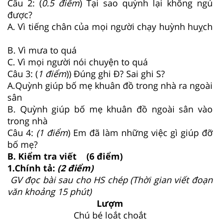
Câu 2: (
0.5 điểm
) Tại sao quỳnh lại không ngủ
được?
A. Vì tiếng chân của mọi người chạy huỳnh huỵch
B. Vì mưa to quá
C. Vì mọi người nói chuyện to quá
Câu 3: (
1 điểm
)) Đúng ghi Đ? Sai ghi S?
A.Quỳnh giúp bố mẹ khuân đồ trong nhà ra ngoài
sân
B. Quỳnh giúp bố mẹ khuân đồ ngoài sân vào
trong nhà
Câu 4:
(1 điểm
) Em đã làm những việc gì giúp đỡ
bố mẹ?
B. Kiểm tra viết (6 điểm)
1.Chính tả:
(2 điểm)
GV đọc bài sau cho HS chép (Thời gian viết đoạn
văn khoảng 15 phút)
Lượm
Chú bé loắt choắt