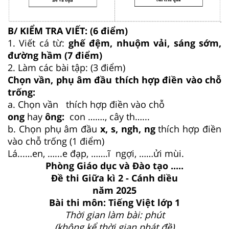
B/ KIỂM TRA VIẾT: (6 điểm)
1. Viết cá từ:
ghế đệm, nhuộm vải, sáng sớm,
đường hầm (7 điểm)
2. Làm các bài tập: (3 điểm)
Chọn vần, phụ âm đầu thích hợp điền vào chỗ
trống:
a. Chọn vần thích hợp điền vào chỗ
ong
hay
ông:
con ……., cây th…...
b. Chọn phụ âm đầu
x, s, ngh, ng
thích hợp điền
vào chỗ trống (1 điểm)
Lá...…en, …...e đạp, …….ĩ ngợi, ……ửi mùi.
Phòng Giáo dục và Đào tạo .....
Đề thi Giữa kì 2 - Cánh diều
năm 2025
Bài thi môn: Tiếng Việt lớp 1
Thời gian làm bài: phút
(không kể thời gian phát đề)