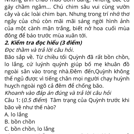
gáy chầm ngâm... Chú chim sâu vui cùng vườn
cây và các loài chim bạn. Nhưng trong trí nhớ thơ
ngây của chú còn mãi mãi sáng ngời hình ảnh
của một cành mận trắng, biết nở hoa cuối mùa
đông để báo trước mùa xuân tới.
2. Kiểm tra đọc hiểu (3 điểm)
Đọc thầm và trả lời câu hỏi.
Bão sắp về. Từ chiều tối Quỳnh đã rất bồn chồn,
lo lắng, cứ luýnh quýnh giúp bố mẹ khuân đồ
ngoài sân vào trong nhà.Đêm đến,Quỳnh không
thể ngủ được vì tiếng chân mọi người chạy huỳnh
huỵch ngoài ngõ cả đêm để chống bão.
Khoanh vào đáp án đúng và trả lời câu hỏi
Câu 1: (
0.5 điểm
) Tâm trạng của Quỳnh trước khi
bão về như thế nào?
A. lo lắng
B. bồn chồn
C. bồn chồn, lo lắng