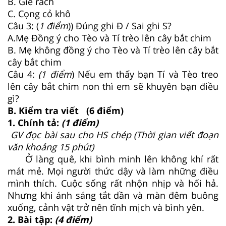
B. Giẻ rách
C. Cọng cỏ khô
Câu 3: (
1 điểm
)) Đúng ghi Đ / Sai ghi S?
A.Mẹ Đồng ý cho Tèo và Tí trèo lên cây bắt chim
B. Mẹ không đồng ý cho Tèo và Tí trèo lên cây bắt
cây bắt chim
Câu 4:
(1 điểm
) Nếu em thấy bạn Tí và Tèo treo
lên cây bắt chim non thì em sẽ khuyên bạn điều
gì?
B. Kiểm tra viết (6 điểm)
1. Chính tả:
(1 điểm)
GV đọc bài sau cho HS chép (Thời gian viết đoạn
văn khoảng 15 phút)
Ở làng quê, khi bình minh lên không khí rất
mát mẻ. Mọi người thức dậy và làm những điều
mình thích. Cuộc sống rất nhộn nhịp và hối hả.
Nhưng khi ánh sáng tắt dần và màn đêm buông
xuống, cảnh vật trở nên tĩnh mịch và bình yên.
2. Bài tập:
(4 điểm)