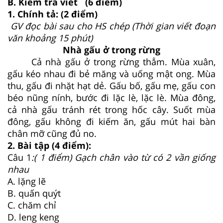
B. Kiểm tra viết (6 điểm)
1. Chính tả: (2 điểm)
GV đọc bài sau cho HS chép (Thời gian viết đoạn
văn khoảng 15 phút)
Nhà gấu ở trong rừng
Cả nhà gấu ở trong rừng thẳm. Mùa xuân,
gấu kéo nhau đi bẻ măng và uống mật ong. Mùa
thu, gấu đi nhặt hạt dẻ. Gấu bố, gấu mẹ, gấu con
béo nũng nính, bước đi lặc lè, lặc lè. Mùa đông,
cả nhà gấu tránh rét trong hốc cây. Suốt mùa
đông, gấu không đi kiếm ăn, gấu mút hai bàn
chân mỡ cũng đủ no.
2. Bài tập (4 điểm):
Câu 1
:( 1 điểm) Gạch chân vào từ có 2 vần giống
nhau
A. lặng lẽ
B. quấn quýt
C. chăm chỉ
D. leng keng