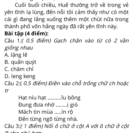
Cuối buổi chiều, Huế thường trở về trong vẻ
yên tĩnh lạ lùng, đến nỗi tôi cảm thấy như có một
cái gì đang lắng xuống thêm một chút nữa trong
thành phố vốn hằng ngày đã rất yên tĩnh này.
Bài tập (4 điểm):
Câu 1
:( 0.5 điểm) Gạch chân vào từ có 2 vần
giống nhau
A. lặng lẽ
B. quấn quýt
C. chăm chỉ
D. leng keng
Câu 2:(
0.5 điểm) Điền vào chỗ trống chữ ch hoặc
tr
Hạt níu hạt ……….ĩu bông
Đung đưa nhờ ……..ị gió
Mách tin mùa …..ín rộ
Đến từng ngõ từng nhà.
Câu 3
:( 1 điểm) Nối ô chữ ở cột A với ô chữ ở cột
B cho phù hợp