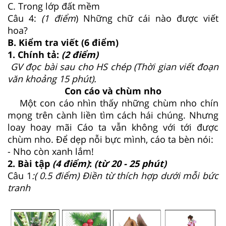
C. Trong lớp đất mềm
Câu 4:
(1 điểm
) Những chữ cái nào được viết
hoa?
B. Kiểm tra viết (6 điểm)
1. Chính tả:
(2 điểm)
GV đọc bài sau cho HS chép (Thời gian viết đoạn
văn khoảng 15 phút).
Con cáo và chùm nho
Một con cáo nhìn thấy những chùm nho chín
mọng trên cành liền tìm cách hái chúng. Nhưng
loay hoay mãi Cáo ta vẫn không với tới được
chùm nho. Để dẹp nỗi bực mình, cáo ta bèn nói:
- Nho còn xanh lắm!
2. Bài tập
(4 điểm)
:
(từ 20 - 25 phút)
Câu 1
:( 0.5 điểm) Điền từ thích hợp dưới mỗi bức
tranh