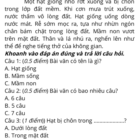
Một hạt giống nhỏ rớt xuống và bị chôn
trong lớp đất mềm. Khi cơn mưa trút xuống,
nước thấm vô lòng đất. Hạt giống uống dòng
nước mát. Rễ sớm mọc ra, tựa như nhừn ngón
chân bám chặt trong lòng đất. Mầm non vươt
trên mặt đất. Thân và lá nhú ra, nghển lên như
thể để nghe tiếng thở của không gian.
Khoanh vào đáp án đúng và trả lời câu hỏi.
Câu 1: (
0.5 điểm
) Bài văn có tên là gì?
A. Hạt giống
B. Mầm sống
C. Mầm non
Câu 2: (
0.5 điểm
) Bài văn có bao nhiêu câu?
A. 6 câu
B. 5 câu
C. 7 câu
Câu 3: (
1 điểm
)) Hạt bị chôn trong …………………?
A. Dưới lòng đất
B. Trong mặt đất