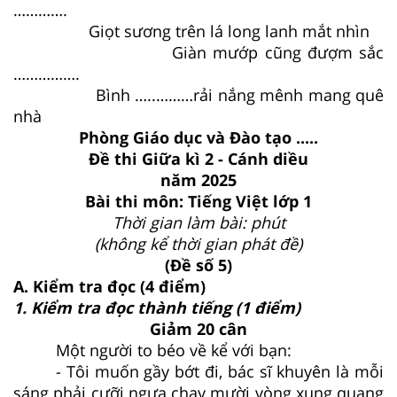
………….
Giọt sương trên lá long lanh mắt nhìn
Giàn mướp cũng đượm sắc
…………….
Bình …..………rải nắng mênh mang quê
nhà
Phòng Giáo dục và Đào tạo .....
Đề thi Giữa kì 2 - Cánh diều
năm 2025
Bài thi môn: Tiếng Việt lớp 1
Thời gian làm bài: phút
(không kể thời gian phát đề)
(Đề số 5)
A. Kiểm tra đọc (4 điểm)
1. Kiểm tra đọc thành tiếng
(1 điểm)
Giảm 20 cân
Một người to béo về kể với bạn:
- Tôi muốn gầy bớt đi, bác sĩ khuyên là mỗi
sáng phải cưỡi ngựa chạy mười vòng xung quang