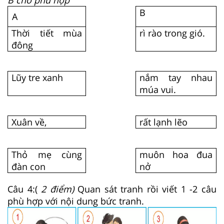
B
A
Thời tiết mùa
rì rào trong gió.
đông
Lũy tre xanh
nắm tay nhau
múa vui.
Xuân về,
rất lạnh lẽo
Thỏ mẹ cùng
muôn hoa đua
đàn con
nở
Câu 4:(
2 điểm)
Quan sát tranh rồi viết 1 -2 câu
phù hợp với nội dung bức tranh.