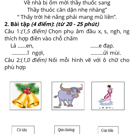
Về nhà bị ốm mời thầy thuốc sang
Thầy thuóc căn dặn nhẹ nhàng”
“ Thấy trời hè nắng phải mang mũ liền”.
2. Bài tập
(4 điểm)
:
(từ 20 - 25 phút)
Câu 1
:(1,5 điểm)
Chọn phụ âm đầu x, s, ngh, ng
thích hợp điền vào chỗ chấm
Lá ……en, ……e đạp.
………..ĩ ngợi, ………ửi mùi.
Câu 2:(
1,0 điểm)
Nối mỗi hình vẽ với ô chữ cho
phù hợp