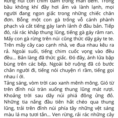
Rừng núi còn chìm đắm trong màn đêm. Trong
bầu không khí đầy hơi ẩm và lành lạnh, mọi
người đang ngon giấc trong những chiếc chăn
đơn. Bỗng một con gà trống vỗ cánh phành
phạch và cất tiếng gáy lanh lảnh ở đầu bản. Tiếp
đó, rải rác khắp thung lũng, tiếng gà gáy râm ran.
Mấy con gà rừng trên núi cũng thức dậy gáy te te.
Trên mấy cây cao cạnh nhà, ve đua nhau kêu ra
rả. Ngoài suối, tiếng chim cuốc vọng vào đều
đều… Bản làng đã thức giấc. Đó đây, ánh lửa bập
bùng trên các bếp. Ngoài bờ ruộng đã có bước
chân người đi, tiếng nói chuyện rì rầm, tiếng gọi
nhau í ới.
Tảng sáng, vòm trời cao xanh mênh mông. Gió từ
trên đỉnh núi tràn xuống thung lũng mát rượi.
Khoảng trời sau dãy núi phiá đông ửng đỏ.
Những tia nắng đầu tiên hắt chéo qua thung
lũng, trải trên đỉnh núi phía tây những vệt sáng
màu lá mạ tươi tắn… Ven rừng, rải rác những cây