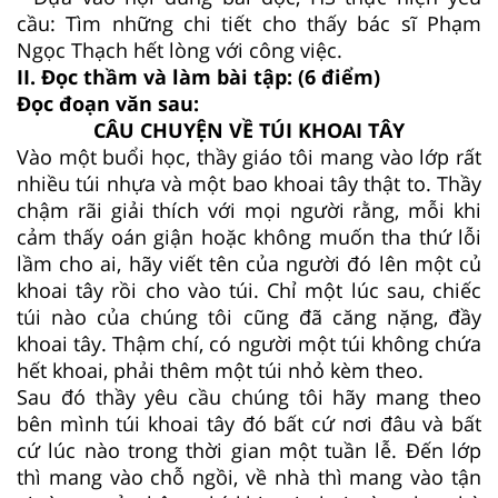
cầu: Tìm những chi tiết cho thấy bác sĩ Phạm
Ngọc Thạch hết lòng với công việc.
II. Đọc thầm và làm bài tập: (6 điểm)
Đọc đoạn văn sau:
CÂU CHUYỆN VỀ TÚI KHOAI TÂY
Vào một buổi học, thầy giáo tôi mang vào lớp rất
nhiều túi nhựa và một bao khoai tây thật to. Thầy
chậm rãi giải thích với mọi người rằng, mỗi khi
cảm thấy oán giận hoặc không muốn tha thứ lỗi
lầm cho ai, hãy viết tên của người đó lên một củ
khoai tây rồi cho vào túi. Chỉ một lúc sau, chiếc
túi nào của chúng tôi cũng đã căng nặng, đầy
khoai tây. Thậm chí, có người một túi không chứa
hết khoai, phải thêm một túi nhỏ kèm theo.
Sau đó thầy yêu cầu chúng tôi hãy mang theo
bên mình túi khoai tây đó bất cứ nơi đâu và bất
cứ lúc nào trong thời gian một tuần lễ. Đến lớp
thì mang vào chỗ ngồi, về nhà thì mang vào tận