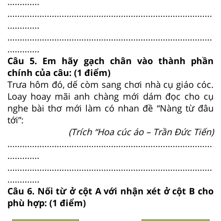
.............
...................................................................................
.............
...................................................................................
.............
Câu 5. Em hãy gạch chân vào thành phần
chính của câu: (1 điểm)
Trưa hôm đó, dế còm sang chơi nhà cụ giáo cóc.
Loay hoay mãi anh chàng mới dám đọc cho cụ
nghe bài thơ mới làm có nhan đề “Nàng từ đâu
tới”:
(Trích “Hoa cúc áo – Trần Đức Tiến)
...................................................................................
.............
...................................................................................
.............
Câu 6. Nối từ ở cột A với nhận xét ở cột B cho
phù hợp: (1 điểm)