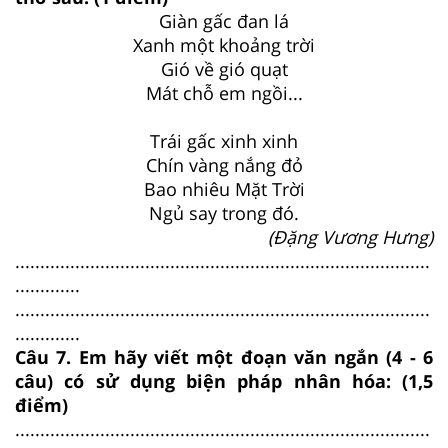
Giàn gấc đan lá
Xanh một khoảng trời
Gió về gió quạt
Mát chỗ em ngồi...
Trái gấc xinh xinh
Chín vàng nắng đỏ
Bao nhiêu Mặt Trời
Ngủ say trong đó.
(Đặng Vương Hưng)
...................................................................................
.............
...................................................................................
.............
Câu 7. Em hãy viết một đoạn văn ngắn (4 - 6
câu) có sử dụng biện pháp nhân hóa: (1,5
điểm)
...................................................................................