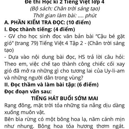
Đề thi Học kì 2 Tiếng Việt lớp 4
(Bộ sách: Chân trời sáng tạo)
Thời gian làm bài: .... phút
A. PHẦN KIỂM TRA ĐỌC: (10 điểm)
I. Đọc thành tiếng: (4 điểm)
- GV cho học sinh đọc văn bản bài “Cậu bé gặt
gió” (trang 79) Tiếng Việt 4 Tập 2 - (Chân trời sáng
tạo)
- Dựa vào nội dung bài đọc, HS trả lời câu hỏi:
Theo em, việc chế tạo thành công chiếc cối xay
gió đã mở ra những gì cho tương lai của Uy-li-am
và những người dân trong vùng?
II. Đọc thầm và làm bài tập: (6 điểm)
Đọc đoạn văn sau:
TIẾNG HÁT BUỔI SỚM MAI
Rạng đông, mặt trời tỏa những tia nắng dịu dàng
xuống muôn vật.
Bên bìa rừng có một bông hoa lạ, năm cánh mịn
như nhung. Bông hoa tỏa hương thơm ngát.