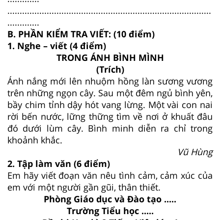
...................................................................................
.............
B. PHẦN KIỂM TRA VIẾT: (10 điểm)
1. Nghe – viết (4 điểm)
TRONG ÁNH BÌNH MÌNH
(Trích)
Ánh nắng mới lên nhuộm hồng làn sương vương
trên những ngọn cây. Sau một đêm ngủ bình yên,
bầy chim tỉnh dậy hót vang lừng. Một vài con nai
rời bến nước, lững thững tìm về nơi ở khuất đâu
đó dưới lùm cây. Bình minh diễn ra chỉ trong
khoảnh khắc.
Vũ Hùng
2. Tập làm văn (6 điểm)
Em hãy viết đoạn văn nêu tình cảm, cảm xúc của
em với một người gần gũi, thân thiết.
Phòng Giáo dục và Đào tạo .....
Trường Tiểu học .....