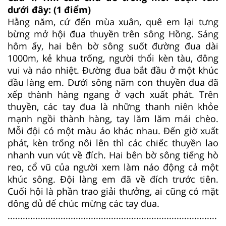
dưới đây: (1 điểm)
Hằng năm, cứ đến mùa xuân, quê em lại tưng
bừng mở hội đua thuyền trên sông Hồng. Sáng
hôm ấy, hai bên bờ sông suốt đường đua dài
1000m, kẻ khua trống, người thổi kèn tàu, đông
vui và náo nhiệt. Đường đua bắt đầu ở một khúc
đầu làng em. Dưới sông năm con thuyền đua đã
xếp thành hàng ngang ở vạch xuất phát. Trên
thuyền, các tay đua là những thanh niên khỏe
mạnh ngồi thành hàng, tay lăm lăm mái chèo.
Mỗi đội có một màu áo khác nhau. Đến giờ xuất
phát, kèn trống nôi lên thì các chiếc thuyền lao
nhanh vun vút về đích. Hai bên bờ sông tiếng hò
reo, cổ vũ của người xem làm náo động cả một
khúc sông. Đội làng em đã về đích trước tiên.
Cuối hội là phần trao giải thưởng, ai cũng có mặt
đông đủ để chúc mừng các tay đua.
...................................................................................