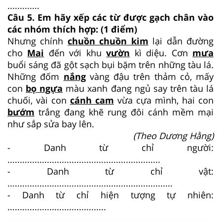
.............
Câu 5. Em hãy xếp các từ được gạch chân vào
các nhóm thích hợp: (1 điểm)
Nhưng chính
chuồn chuồn kim
lại dẫn đường
cho
Mai
đến với khu
vườn
kì diệu. Cơn
mưa
buổi sáng đã gột sạch bụi bặm trên những tàu lá.
Những đốm
nắng
vàng đậu trên thảm cỏ, mấy
con
bọ ngựa
màu xanh đang ngủ say trên tàu lá
chuối, vài con
cánh cam
vừa cựa mình, hai con
bướm
trắng đang khẽ rung đôi cánh mềm mại
như sắp sửa bay lên.
(Theo Dương Hằng)
- Danh từ chỉ người:
..............................................................
- Danh từ chỉ vật:
...................................................................
- Danh từ chỉ hiện tượng tự nhiên:
........................................
...................................................................................