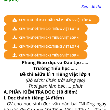
Xem đề thi
XEM THỬ ĐỀ KSCL ĐẦU NĂM TIẾNG VIỆT LỚP 4
XEM THỬ ĐỀ THI GK1 TIẾNG VIỆT LỚP 4
XEM THỬ ĐỀ THI CK1 TIẾNG VIỆT LỚP 4
XEM THỬ ĐỀ THI GK2 TIẾNG VIỆT LỚP 4
XEM THỬ ĐỀ THI CK2 TIẾNG VIỆT LỚP 4
Phòng Giáo dục và Đào tạo .....
Trường Tiểu học .....
Đề thi Giữa kì 1 Tiếng Việt lớp 4
(Bộ sách: Chân trời sáng tạo)
Thời gian làm bài: .... phút
A. PHẦN KIỂM TRA ĐỌC: (10 điểm)
I. Đọc thành tiếng: (4 điểm)
- GV cho học sinh đọc văn bản bài “Những ngày
hè tươi đẹp” (trang 10) Tiếng Việt 4 Tập 1 - (Chân