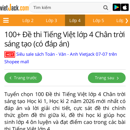
❯
Lớp 1
Lớp 2
Lớp 3
Lớp 4
Lớp 5
Lớp 6
100+ Đề thi Tiếng Việt lớp 4 Chân trời
sáng tạo (có đáp án)
Siêu sale sách Toán - Văn - Anh Vietjack 07-07 trên
HOT
Shopee mall
Trang trước
Trang sau
Tuyển chọn 100 Đề thi Tiếng Việt lớp 4 Chân trời
sáng tạo Học kì 1, Học kì 2 năm 2026 mới nhất có
đáp án và lời giải chi tiết, cực sát đề thi chính
thức gồm đề thi giữa kì, đề thi học kì giúp học
sinh lớp 4 ôn luyện và đạt điểm cao trong các bài
thi Tiếng Việt lớp 4.