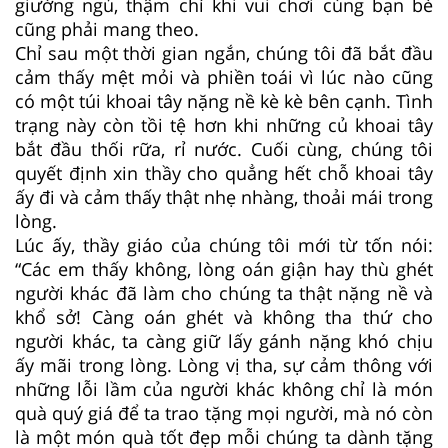
giường ngủ, thậm chí khi vui chơi cùng bạn bè
cũng phải mang theo.
Chỉ sau một thời gian ngắn, chúng tôi đã bắt đầu
cảm thấy mệt mỏi và phiền toái vì lúc nào cũng
có một túi khoai tây nặng nề kè kè bên cạnh. Tình
trạng này còn tồi tệ hơn khi những củ khoai tây
bắt đầu thối rữa, rỉ nước. Cuối cùng, chúng tôi
quyết định xin thầy cho quẳng hết chỗ khoai tây
ấy đi và cảm thấy thật nhẹ nhàng, thoải mái trong
lòng.
Lúc ấy, thầy giáo của chúng tôi mới từ tốn nói:
“Các em thấy không, lòng oán giận hay thù ghét
người khác đã làm cho chúng ta thật nặng nề và
khổ sở! Càng oán ghét và không tha thứ cho
người khác, ta càng giữ lấy gánh nặng khó chịu
ấy mãi trong lòng. Lòng vị tha, sự cảm thông với
những lỗi lầm của người khác không chỉ là món
quà quý giá để ta trao tặng mọi người, mà nó còn
là một món quà tốt đẹp mỗi chúng ta dành tặng