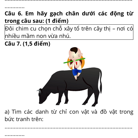
.............
Câu 6. Em hãy gạch chân dưới các động từ
trong câu sau: (1 điểm)
Đôi chim cu chọn chỗ xây tổ trên cây thị – nơi có
nhiều mầm non vừa nhú.
Câu 7.
(1,5 điểm)
a) Tìm các danh từ chỉ con vật và đồ vật trong
bức tranh trên:
...................................................................................
.............