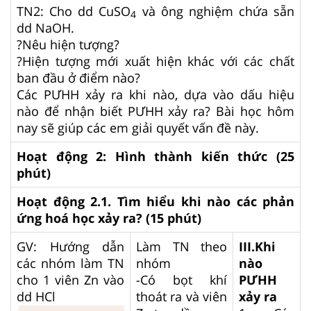
TN2: Cho dd CuSO
và ông nghiệm chứa sẵn
4
dd NaOH.
?Nêu hiện tượng?
?Hiện tượng mới xuất hiện khác với các chất
ban đầu ở điểm nào?
Các PƯHH xảy ra khi nào, dựa vào dấu hiệu
nào để nhận biết PƯHH xảy ra? Bài học hôm
nay sẽ giúp các em giải quyết vấn đề này.
Hoạt động 2: Hình thành kiến thức (25
phút)
Hoạt động 2.1. Tìm hiểu khi nào các phản
ứng hoá học xảy ra? (15 phút)
GV: Hướng dẫn
Làm TN theo
III.Khi
các nhóm làm TN
nhóm
nào
cho 1 viên Zn vào
-Có bọt khí
PƯHH
dd HCl
thoát ra và viên
xảy ra