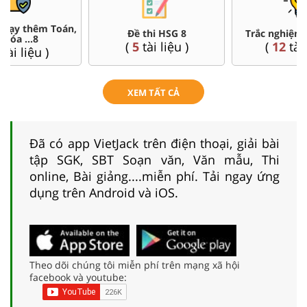
Đề thi HSG 8
Trắc nghiệm đúng sai 8
(
5
tài liệu )
(
12
tài liệu )
XEM TẤT CẢ
Đã có app VietJack trên điện thoại, giải bài
tập SGK, SBT Soạn văn, Văn mẫu, Thi
online, Bài giảng....miễn phí. Tải ngay ứng
dụng trên Android và iOS.
Theo dõi chúng tôi miễn phí trên mạng xã hội
facebook và youtube: