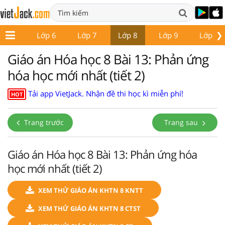
❯
ớp 5
Lớp 6
Lớp 7
Lớp 8
Lớp 9
Lớp 10
Giáo án Hóa học 8 Bài 13: Phản ứng
hóa học mới nhất (tiết 2)
Tải app VietJack. Nhận đề thi học kì miễn phí!
HOT
Trang trước
Trang sau
Giáo án Hóa học 8 Bài 13: Phản ứng hóa
học mới nhất (tiết 2)
XEM THỬ GIÁO ÁN KHTN 8 KNTT
XEM THỬ GIÁO ÁN KHTN 8 CTST