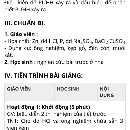
Điều kiện để PƯHH xảy ra và dấu hiệu để nhận
biết PƯHH xảy ra
III. CHUẨN BỊ.
1. Giáo viên :
- Hoá chất: Zn, dd HCl, P, dd Na
SO
, BaCl
CuSO
2
4
2
4
- Dụng cụ: ống nghiệm, kẹp gỗ, đèn cồn, muôi
sắt.
2. Học sinh :
nghiên cứu bài trước ở nhà
IV. TIẾN TRÌNH BÀI GIẢNG:
GIÁO VIÊN
HỌC SINH
NỘI
DUNG
Hoạt động 1: Khởi động (5 phút)
GV: biểu diễn 2 thí nghiệm của tiết trước
TN1: Cho dd HCl và ông nghiệm chứa sẵn 3
viên kẽm