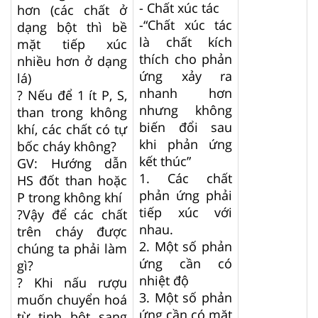
- Chất xúc tác
hơn (các chất ở
-“Chất xúc tác
dạng bột thì bề
là chất kích
mặt tiếp xúc
thích cho phản
nhiều hơn ở dạng
ứng xảy ra
lá)
nhanh hơn
? Nếu để 1 ít P, S,
nhưng không
than trong không
biến đổi sau
khí, các chất có tự
khi phản ứng
bốc cháy không?
kết thúc”
GV: Hướng dẫn
1. Các chất
HS đốt than hoặc
phản ứng phải
P trong không khí
tiếp xúc với
?Vậy để các chất
nhau.
trên cháy được
2. Một số phản
chúng ta phải làm
ứng cần có
gì?
nhiệt độ
? Khi nấu rượu
3. Một số phản
muốn chuyển hoá
ứng cần có mặt
từ tinh bột sang