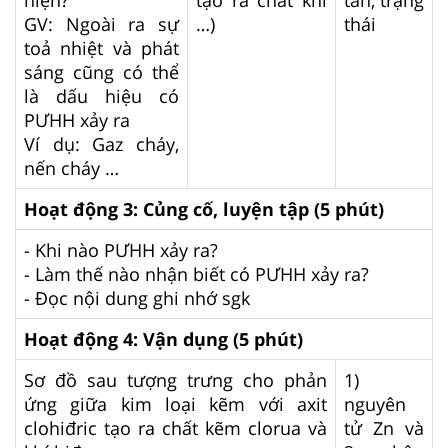
GV: Ngoài ra sự
…)
thái
toả nhiệt và phát
sáng cũng có thể
là dấu hiệu có
PƯHH xảy ra
Ví dụ: Gaz cháy,
nến cháy …
Hoạt động 3: Củng cố, luyện tập (5 phút)
- Khi nào PƯHH xảy ra?
- Làm thế nào nhận biết có PƯHH xảy ra?
- Đọc nội dung ghi nhớ sgk
Hoạt động 4: Vận dụng (5 phút)
Sơ đồ sau tượng trưng cho phản
1)
ứng giữa kim loại kẽm với axit
nguyên
clohiđric tạo ra chất kẽm clorua và
tử Zn và