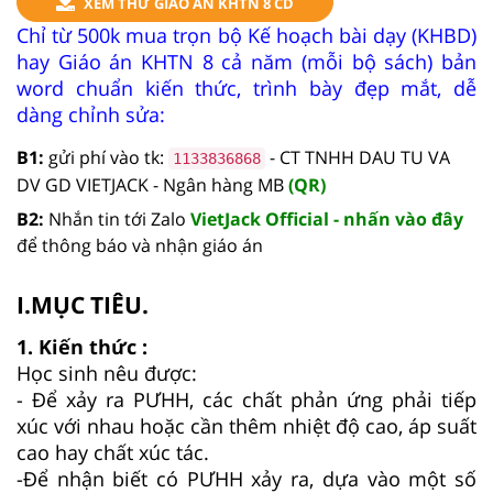
XEM THỬ GIÁO ÁN KHTN 8 CD
Chỉ từ 500k mua trọn bộ Kế hoạch bài dạy (KHBD)
hay Giáo án KHTN 8 cả năm (mỗi bộ sách) bản
word chuẩn kiến thức, trình bày đẹp mắt, dễ
dàng chỉnh sửa:
B1:
gửi phí vào tk:
- CT TNHH DAU TU VA
1133836868
DV GD VIETJACK - Ngân hàng MB
(QR)
B2:
Nhắn tin tới Zalo
VietJack Official - nhấn vào đây
để thông báo và nhận giáo án
I.MỤC TIÊU.
1. Kiến thức :
Học sinh nêu được:
- Để xảy ra PƯHH, các chất phản ứng phải tiếp
xúc với nhau hoặc cần thêm nhiệt độ cao, áp suất
cao hay chất xúc tác.
-Để nhận biết có PƯHH xảy ra, dựa vào một số