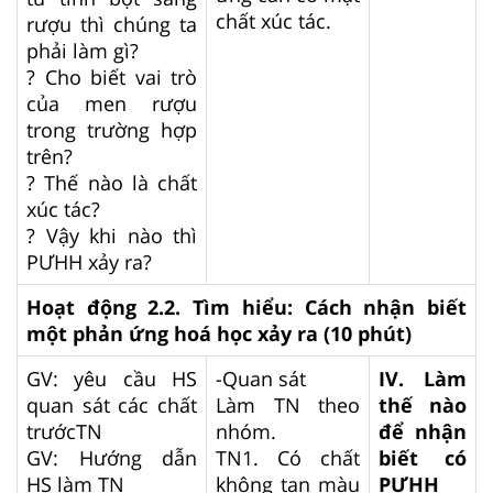
chất xúc tác.
rượu thì chúng ta
phải làm gì?
? Cho biết vai trò
của men rượu
trong trường hợp
trên?
? Thế nào là chất
xúc tác?
? Vậy khi nào thì
PƯHH xảy ra?
Hoạt động 2.2. Tìm hiểu: Cách nhận biết
một phản ứng hoá học xảy ra (10 phút)
GV: yêu cầu HS
-Quan sát
IV. Làm
quan sát các chất
Làm TN theo
thế nào
trướcTN
nhóm.
để nhận
GV: Hướng dẫn
TN1. Có chất
biết có
HS làm TN
không tan màu
PƯHH