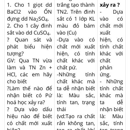
1. Cho 1 giọt dd
trắng tạo thành
xảy ra ?
BaCl2 vào ỐN
TN2. Trên đinh
- Dựa
đựng dd Na
SO
.
sắt có 1 lớp KL
vào có
2
4
2. Cho 1 cây đinh
màu đỏ bám
chất mới
sắt vào dd CuSO
.
vào (Cu)
xuất
4
? Quan sát và
-Dựa vào có
hiện, có
phát biểu hiện
chất mới xuất
tính chất
tượng?
hiện, có tính
khác với
GV: Qua TN vừa
chất khác với
chất
làm và TN Zn +
chất pứ.
phản
HCl, các em hãy
-Những tính
ứng.
cho biết
chất khác mà
- Những
?Làm thế nào để
ta dễ nhận biết
tính chất
nhận biết có Pứ
là: Màu sắc,
khác mà
hoá học xảy ra?
tính tan, trạng
ta dễ
? Dựa vào dấu
thái
nhận biết
hiệu nào để biết
(vd:Tạo ra chất
là: Màu
có chất mới xuất
rắn không tan,
sắc, tính
hiện?
tạo ra chất khí
tan, trạng