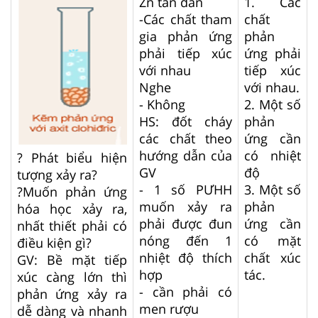
Zn tan dần
1. Các
-Các chất tham
chất
gia phản ứng
phản
phải tiếp xúc
ứng phải
với nhau
tiếp xúc
Nghe
với nhau.
- Không
2. Một số
HS: đốt cháy
phản
các chất theo
ứng cần
hướng dẫn của
có nhiệt
? Phát biểu hiện
GV
độ
tượng xảy ra?
- 1 số PƯHH
3. Một số
?Muốn phản ứng
muốn xảy ra
phản
hóa học xảy ra,
phải được đun
ứng cần
nhất thiết phải có
nóng đến 1
có mặt
điều kiện gì?
nhiệt độ thích
chất xúc
GV: Bề mặt tiếp
hợp
tác.
xúc càng lớn thì
- cần phải có
phản ứng xảy ra
men rượu
dễ dàng và nhanh