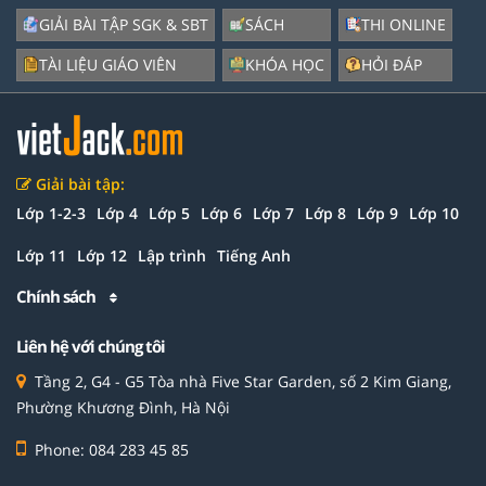
GIẢI BÀI TẬP SGK & SBT
SÁCH
THI ONLINE
TÀI LIỆU GIÁO VIÊN
KHÓA HỌC
HỎI ĐÁP
Giải bài tập:
Lớp 1-2-3
Lớp 4
Lớp 5
Lớp 6
Lớp 7
Lớp 8
Lớp 9
Lớp 10
Lớp 11
Lớp 12
Lập trình
Tiếng Anh
Chính sách
Liên hệ với chúng tôi
Tầng 2, G4 - G5 Tòa nhà Five Star Garden, số 2 Kim Giang,
Phường Khương Đình, Hà Nội
Phone: 084 283 45 85