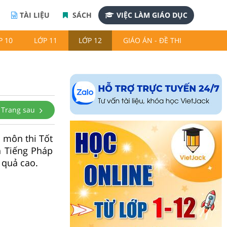
TÀI LIỆU
SÁCH
VIỆC LÀM GIÁO DỤC
P 10
LỚP 11
LỚP 12
GIÁO ÁN - ĐỀ THI
Trang sau
 môn thi Tốt
n Tiếng Pháp
 quả cao.