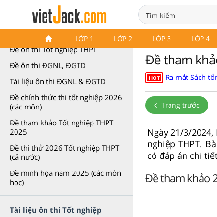
Ôn thi Tốt nghiệp THPT
LỚP 1
LỚP 2
LỚP 3
LỚP 4
Đề ôn thi Tốt nghiệp THPT
Đề tham khả
Đề ôn thi ĐGNL, ĐGTD
Ra mắt Sách tổn
HOT
Tài liệu ôn thi ĐGNL & ĐGTD
Đề chính thức thi tốt nghiệp 2026
Trang trước
(các môn)
Đề tham khảo Tốt nghiệp THPT
Ngày 21/3/2024, 
2025
nghiệp THPT. Bà
Đề thi thử 2026 Tốt nghiệp THPT
có đáp án chi tiế
(cả nước)
Đề minh họa năm 2025 (các môn
Đề tham khảo 2
học)
Tài liệu ôn thi Tốt nghiệp