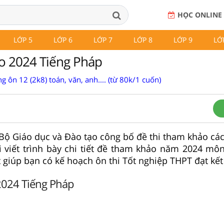
HỌC ONLINE
LỚP 5
LỚP 6
LỚP 7
LỚP 8
LỚP 9
LỚ
o 2024 Tiếng Pháp
g ôn 12 (2k8) toán, văn, anh.... (từ 80k/1 cuốn)
Bộ Giáo dục và Đào tạo công bố đề thi tham khảo các
i viết trình bày chi tiết đề tham khảo năm 2024 mô
t giúp bạn có kế hoạch ôn thi Tốt nghiệp THPT đạt kết
024 Tiếng Pháp