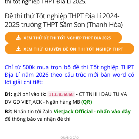
thi tốt nghiệp THPT Địa Lí 2025.
Đề thi thử Tốt nghiệp THPT Địa Lí 2024-
2025 trường THPT Sầm Sơn (Thanh Hóa)
XEM THỬ ĐỀ THI TỐT NGHIỆP THPT ĐỊA 2025
XEM THỬ CHUYÊN ĐỀ ÔN THI TỐT NGHIỆP THPT
ĐỊA 2025
Chỉ từ 500k mua trọn bộ đề thi Tốt nghiệp THPT
Địa Lí năm 2026 theo cấu trúc mới bản word có
lời giải chi tiết:
B1:
gửi phí vào tk:
- CT TNHH DAU TU VA
1133836868
DV GD VIETJACK - Ngân hàng MB
(QR)
B2:
Nhắn tin tới Zalo
VietJack Official - nhấn vào đây
để thông báo và nhận đề thi
QUẢNG CÁO