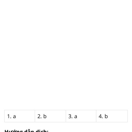
1. a
2. b
3. a
4. b
Hướng dẫn dịch: