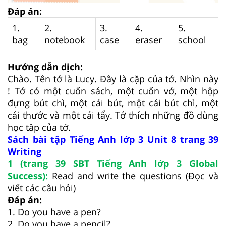
Đáp án:
1.
2.
3.
4.
5.
bag
notebook
case
eraser
school
Hướng dẫn dịch:
Chào. Tên tớ là Lucy. Đây là cặp của tớ. Nhìn này
! Tớ có một cuốn sách, một cuốn vở, một hộp
đựng bút chì, một cái bút, một cái bút chì, một
cái thước và một cái tẩy. Tớ thích những đồ dùng
học tâp của tớ.
Sách bài tập Tiếng Anh lớp 3 Unit 8 trang 39
Writing
1 (trang 39 SBT Tiếng Anh lớp 3 Global
Success):
Read and write the questions (Đọc và
viết các câu hỏi)
Đáp án:
1. Do you have a pen?
2. Do you have a pencil?