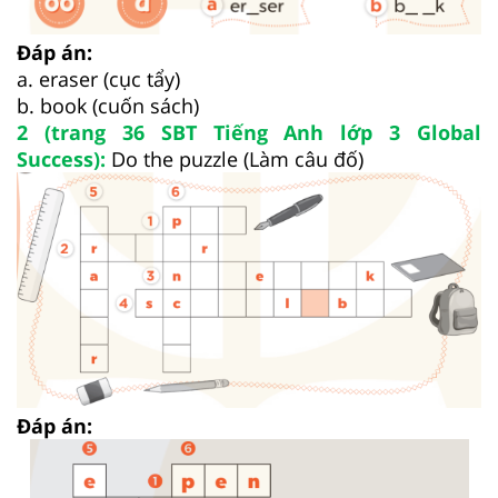
Đáp án:
a. eraser (cục tẩy)
b. book (cuốn sách)
2 (trang 36 SBT Tiếng Anh lớp 3 Global
Success):
Do the puzzle (Làm câu đố)
Đáp án: