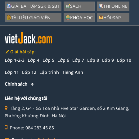
GIẢI BÀI TẬP SGK & SBT
SÁCH
THI ONLINE
TÀI LIỆU GIÁO VIÊN
KHÓA HỌC
HỎI ĐÁP
Giải bài tập:
Lớp 1-2-3
Lớp 4
Lớp 5
Lớp 6
Lớp 7
Lớp 8
Lớp 9
Lớp 10
Lớp 11
Lớp 12
Lập trình
Tiếng Anh
Chính sách
Liên hệ với chúng tôi
Tầng 2, G4 - G5 Tòa nhà Five Star Garden, số 2 Kim Giang,
Phường Khương Đình, Hà Nội
Phone: 084 283 45 85