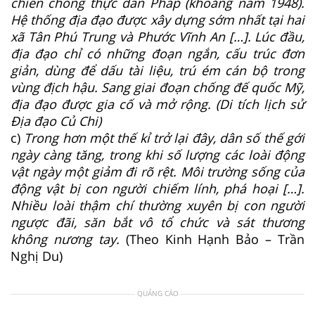
chiến chống thực dân Pháp (khoảng năm 1948).
Hệ thống địa đạo được xây dựng sớm nhất tại hai
xã Tân Phú Trung và Phước Vĩnh An […]. Lúc đầu,
địa đạo chỉ có những đoạn ngắn, cấu trúc đơn
giản, dùng để dấu tài liệu, trú ém cán bộ trong
vùng địch hậu. Sang giai đoạn chống đế quốc Mỹ,
địa đạo được gia cố và mở rộng. (Di tích lịch sử
Địa đạo Củ Chi)
c)
Trong hơn một thế kỉ trở lại đây, dân số thế gới
ngày càng tăng, trong khi số lượng các loài động
vật ngày một giảm đi rõ rệt. Môi trường sống của
động vật bị con người chiếm lính, phá hoại […].
Nhiều loài thậm chí thường xuyên bị con người
ngược đãi, săn bắt vô tổ chức và sát thương
không nương tay.
(Theo Kinh Hạnh Bảo – Trần
Nghị Du)
QUẢNG CÁO