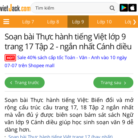
❯
ớp 6
Lớp 7
Lớp 8
Lớp 9
Lớp 10
Lớp 1
Soạn bài Thực hành tiếng Việt lớp 9
trang 17 Tập 2 - ngắn nhất Cánh diều
Sale 40% sách cấp tốc Toán - Văn - Anh vào 10 ngày
HOT
07-07 trên Shopee mall
Trang trước
Trang sau
Soạn bài Thực hành tiếng Việt: Biến đổi và mở
rộng cấu trúc câu trang 17, 18 Tập 2 ngắn nhất
mà vẫn đủ ý được biên soạn bám sát sách Ngữ
văn lớp 9 Cánh diều giúp học sinh soạn văn 9 dễ
dàng hơn.
Soạn bài Thực hành tiếng Việt trang 17 (hay nhất)