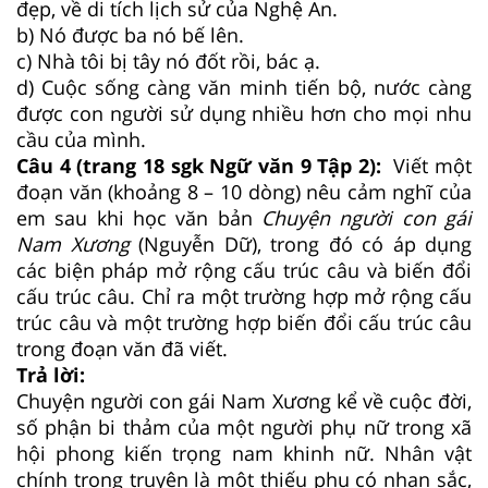
đẹp, về di tích lịch sử của Nghệ An.
b) Nó được ba nó bế lên.
c) Nhà tôi bị tây nó đốt rồi, bác ạ.
d) Cuộc sống càng văn minh tiến bộ, nước càng
được con người sử dụng nhiều hơn cho mọi nhu
cầu của mình.
Câu 4 (trang 18 sgk Ngữ văn 9 Tập 2):
Viết một
đoạn văn (khoảng 8 – 10 dòng) nêu cảm nghĩ của
em sau khi học văn bản
Chuyện người con gái
Nam Xương
(Nguyễn Dữ), trong đó có áp dụng
các biện pháp mở rộng cấu trúc câu và biến đổi
cấu trúc câu. Chỉ ra một trường hợp mở rộng cấu
trúc câu và một trường hợp biến đổi cấu trúc câu
trong đoạn văn đã viết.
Trả lời:
Chuyện người con gái Nam Xương kể về cuộc đời,
số phận bi thảm của một người phụ nữ trong xã
hội phong kiến trọng nam khinh nữ. Nhân vật
chính trong truyện là một thiếu phụ có nhan sắc,