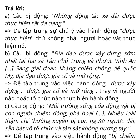
Trả lời:
a) Câu bị động: "
Những động tác xe đài được
thực hiện rất đa dạng.
"
=> Để tập trung sự chú ý vào hành động "
được
thực hiện
" chứ không phải người hoặc vật thực
hiện nó.
b) Câu bị động: "
Địa đạo được xây dựng sớm
nhất tại hai xã Tân Phú Trung và Phước Vĩnh An
[...] Sang giai đoạn kháng chiến chống đế quốc
Mỹ, địa đạo được gia cố và mở rộng."
=> Để tập trung vào việc hành động "
được xây
dựng
", "
được gia cố và mở rộng
", thay vì người
nào hoặc tổ chức nào thực hiện hành động.
c) Câu bị động: "
Môi trường sống của động vật bị
con người chiếm đóng, phá hoại [...]. Nhiều loài
thậm chí thường xuyên bị con người ngược đãi,
sẵn bắt vô tổ chức và tàn sát không nương tay."
=> Để tập trung vào việc hành động "
bị chiếm