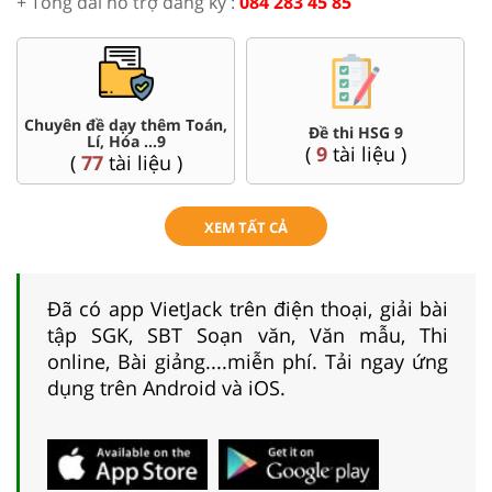
+ Tổng đài hỗ trợ đăng ký :
084 283 45 85
Chuyên đề dạy thêm Toán,
Đề thi HSG 9
Lí, Hóa ...9
(
9
tài liệu )
(
77
tài liệu )
XEM TẤT CẢ
Đã có app VietJack trên điện thoại, giải bài
tập SGK, SBT Soạn văn, Văn mẫu, Thi
online, Bài giảng....miễn phí. Tải ngay ứng
dụng trên Android và iOS.