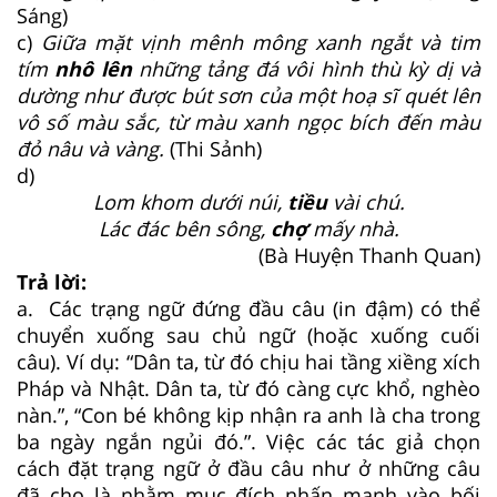
Sáng)
c)
Giữa mặt vịnh mênh mông xanh ngắt và tim
tím
nhô lên
những tảng đá vôi hình thù kỳ dị và
dường như được bút sơn của một hoạ sĩ quét lên
vô số màu sắc, từ màu xanh ngọc bích đến màu
đỏ nâu và vàng.
(Thi Sảnh)
d)
Lom khom dưới núi,
tiều
vài chú.
Lác đác bên sông,
chợ
mấy nhà.
(Bà Huyện Thanh Quan)
Trả lời:
a. Các trạng ngữ đứng đầu câu (in đậm) có thể
chuyển xuống sau chủ ngữ (hoặc xuống cuối
câu). Ví dụ: “Dân ta, từ đó chịu hai tầng xiềng xích
Pháp và Nhật. Dân ta, từ đó càng cực khổ, nghèo
nàn.”, “Con bé không kịp nhận ra anh là cha trong
ba ngày ngắn ngủi đó.”. Việc các tác giả chọn
cách đặt trạng ngữ ở đầu câu như ở những câu
đã cho là nhằm mục đích nhấn mạnh vào bối