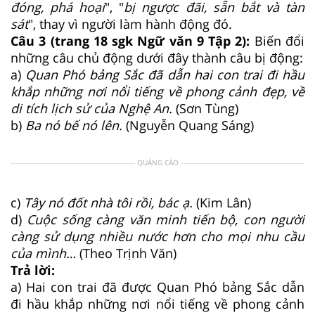
đóng, phá hoại
", "
bị ngược đãi, sẵn bắt và tàn
sát
", thay vì người làm hành động đó.
Câu 3 (trang 18 sgk Ngữ văn 9 Tập 2):
Biến đổi
những câu chủ động dưới đây thành câu bị động:
a)
Quan Phó bảng Sắc đã dẫn hai con trai đi hầu
khắp những nơi nổi tiếng về phong cảnh đẹp, về
di tích lịch sử của Nghệ An.
(Sơn Tùng)
b)
Ba nó bế nó lên.
(Nguyễn Quang Sáng)
QUẢNG CÁO
c)
Tây nó đốt nhà tôi rồi, bác ạ.
(Kim Lân)
d)
Cuộc sống càng văn minh tiến bộ, con người
càng sử dụng nhiều nước hơn cho mọi nhu cầu
của mình…
(Theo Trịnh Văn)
Trả lời:
a) Hai con trai đã được Quan Phó bảng Sắc dẫn
đi hầu khắp những nơi nổi tiếng về phong cảnh