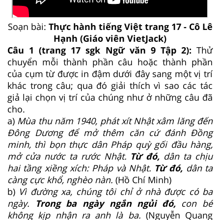
Soạn bài:
Thực hành tiếng Việt trang 17 - Cô Lê
Hạnh (Giáo viên VietJack)
Câu 1 (trang 17 sgk Ngữ văn 9 Tập 2):
Thử
chuyển mỗi thành phần câu hoặc thành phần
của cụm từ được in đậm dưới đây sang một vị trí
khác trong câu; qua đó giải thích vì sao các tác
giả lại chọn vị trí của chúng như ở những câu đã
cho.
a)
Mùa thu năm 1940, phát xít Nhật xâm lăng đến
Đông Dương để mở thêm căn cứ đánh Đồng
minh, thì bọn thực dân Pháp quỳ gối đầu hàng,
mở cửa nước ta rước Nhật.
Từ đó,
dân ta chịu
hai tầng xiềng xích: Pháp và Nhật.
Từ đó,
dân ta
càng cực khổ, nghèo nàn.
(Hồ Chí Minh)
b)
Vì đường xa, chúng tôi chỉ ở nhà được có ba
ngày.
Trong ba ngày ngắn ngủi đó,
con bé
không kịp nhận ra anh là ba.
(Nguyễn Quang