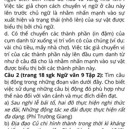
Việc tác giả chọn cách chuyển vị ngữ ở câu này
lên trước chủ ngữ là nhằm nhấn mạnh vào sự
xuất hiện và trạng thái (nhô lên) của sự vật được
biểu thị bởi chủ ngữ.
d. Có thể chuyển các thành phần (in đậm) của
cụm danh từ xuống vị trí vốn có của chúng (ví dụ:
vài chú tiều, mấy nhà chợ). Việc tác giả chuyển vị
trí của các thành phần nảy lên đầu cụm danh từ
như ở câu đã cho là nhằm nhấn mạnh vào sự vật
được biểu thị bởi các thành phần này.
Câu 2 (trang 18 sgk Ngữ văn 9 Tập 2):
Tìm câu
bị động trong những đoạn văn dưới đây. Cho biết
việc sử dụng những câu bị động đó phù hợp như
thế nào đối với văn cảnh và mục đích diễn đạt.
a)
Sau nghi lễ bái tổ, hai đô thực hiện nghi thức
xe đài, Những động tác xe đài được thực hiện rất
đa dạng.
(Phí Trường Giang)
b)
Địa đạo Củ chi hình thành trong thời kì kháng