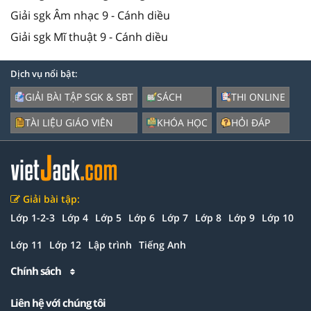
Giải sgk Âm nhạc 9 - Cánh diều
Giải sgk Mĩ thuật 9 - Cánh diều
Dịch vụ nổi bật:
GIẢI BÀI TẬP SGK & SBT
SÁCH
THI ONLINE
TÀI LIỆU GIÁO VIÊN
KHÓA HỌC
HỎI ĐÁP
Giải bài tập:
Lớp 1-2-3
Lớp 4
Lớp 5
Lớp 6
Lớp 7
Lớp 8
Lớp 9
Lớp 10
Lớp 11
Lớp 12
Lập trình
Tiếng Anh
Chính sách
Liên hệ với chúng tôi