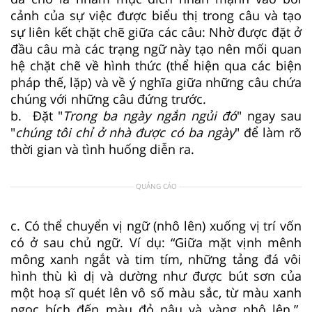
cảnh của sự việc được biểu thị trong câu và tạo
sự liên kết chặt chẽ giữa các câu: Nhờ được đặt ở
đầu câu mà các trạng ngữ này tạo nên mối quan
hệ chặt chẽ về hình thức (thể hiện qua các biện
pháp thế, lặp) và về ý nghĩa giữa những câu chứa
chúng với những câu đứng trước.
b. Đặt "
Trong ba ngày ngắn ngủi đó
" ngay sau
"
chúng tôi chỉ ở nhà được có ba ngày
" để làm rõ
thời gian và tình huống diễn ra.
QUẢNG CÁO
c. Có thể chuyển vị ngữ (nhô lên) xuống vị trí vốn
có ở sau chủ ngữ. Ví dụ: “Giữa mặt vịnh mênh
mông xanh ngắt và tim tím, những tảng đá vôi
hình thù kì dị và dường như được bút sơn của
một hoạ sĩ quét lên vô số màu sắc, từ màu xanh
ngọc bích đến màu đỏ nâu và vàng nhô lên.”.