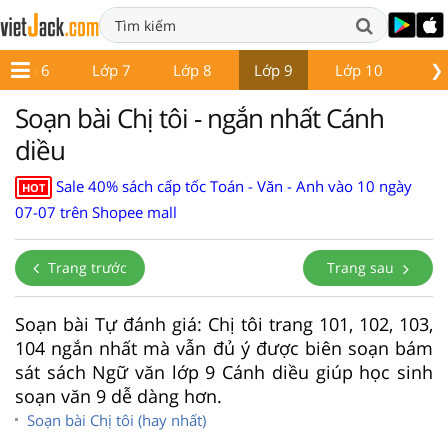
❯
Lớp 6
Lớp 7
Lớp 8
Lớp 9
Lớp 10
Lớ
Soạn bài Chị tôi - ngắn nhất Cánh
diều
Sale 40% sách cấp tốc Toán - Văn - Anh vào 10 ngày
HOT
07-07 trên Shopee mall
Trang trước
Trang sau
Soạn bài Tự đánh giá: Chị tôi trang 101, 102, 103,
104 ngắn nhất mà vẫn đủ ý được biên soạn bám
sát sách Ngữ văn lớp 9 Cánh diều giúp học sinh
soạn văn 9 dễ dàng hơn.
Soạn bài Chị tôi (hay nhất)