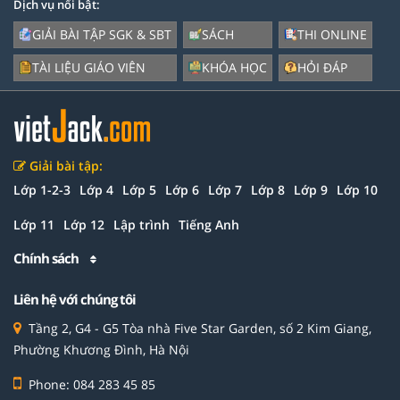
Dịch vụ nổi bật:
GIẢI BÀI TẬP SGK & SBT
SÁCH
THI ONLINE
TÀI LIỆU GIÁO VIÊN
KHÓA HỌC
HỎI ĐÁP
Giải bài tập:
Lớp 1-2-3
Lớp 4
Lớp 5
Lớp 6
Lớp 7
Lớp 8
Lớp 9
Lớp 10
Lớp 11
Lớp 12
Lập trình
Tiếng Anh
Chính sách
Liên hệ với chúng tôi
Tầng 2, G4 - G5 Tòa nhà Five Star Garden, số 2 Kim Giang,
Phường Khương Đình, Hà Nội
Phone: 084 283 45 85