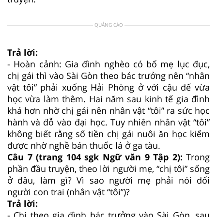
QUẢNG CÁO
Trả lời:
- Hoàn cảnh: Gia đình nghèo có bố mẹ lục đục,
chị gái thì vào Sài Gòn theo bác trưởng nên “nhân
vật tôi” phải xuống Hải Phòng ở với cậu để vừa
học vừa làm thêm. Hai năm sau kinh tế gia đình
khá hơn nhờ chị gái nên nhân vật “tôi” ra sức học
hành và đỗ vào đại học. Tuy nhiên nhân vật “tôi”
không biết rằng số tiền chị gái nuôi ăn học kiếm
được nhờ nghề bán thuốc lá ở ga tàu.
Câu 7 (trang 104 sgk Ngữ văn 9 Tập 2):
Trong
phần đầu truyện, theo lời người mẹ, “chị tôi” sống
ở đâu, làm gì? Vì sao người mẹ phải nói dối
người con trai (nhân vật “tôi”)?
Trả lời:
- Chị theo gia đình bác trưởng vào Sài Gòn, sau