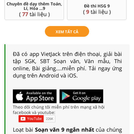
Chuyên đề dạy thêm Toán,
Đề thi HSG 9
Lí, Hóa ...9
(
9
tài liệu )
(
77
tài liệu )
XEM TẤT CẢ
Đã có app VietJack trên điện thoại, giải bài
tập SGK, SBT Soạn văn, Văn mẫu, Thi
online, Bài giảng....miễn phí. Tải ngay ứng
dụng trên Android và iOS.
Theo dõi chúng tôi miễn phí trên mạng xã hội
facebook và youtube:
Loạt bài
Soạn văn 9 ngắn nhất
của chúng