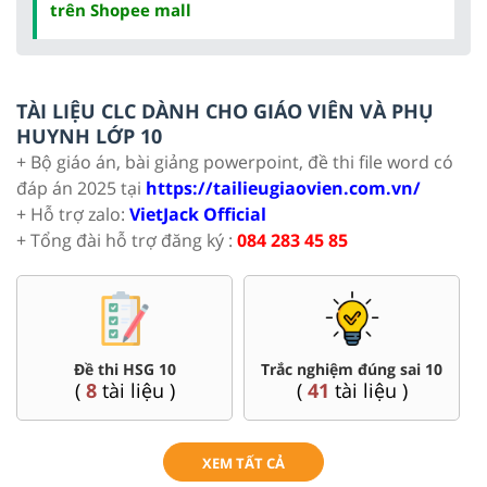
trên Shopee mall
TÀI LIỆU CLC DÀNH CHO GIÁO VIÊN VÀ PHỤ
HUYNH LỚP 10
+ Bộ giáo án, bài giảng powerpoint, đề thi file word có
đáp án 2025 tại
https://tailieugiaovien.com.vn/
+ Hỗ trợ zalo:
VietJack Official
+ Tổng đài hỗ trợ đăng ký :
084 283 45 85
Đề thi HSG 10
Trắc nghiệm đúng sai 10
(
8
tài liệu )
(
41
tài liệu )
XEM TẤT CẢ