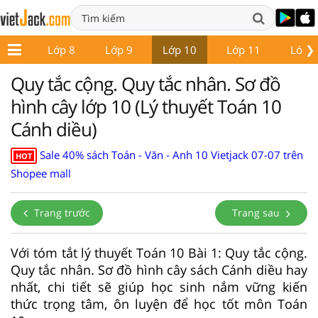
❯
ớp 7
Lớp 8
Lớp 9
Lớp 10
Lớp 11
Lớp 
Quy tắc cộng. Quy tắc nhân. Sơ đồ
hình cây lớp 10 (Lý thuyết Toán 10
Cánh diều)
Sale 40% sách Toán - Văn - Anh 10 Vietjack 07-07 trên
HOT
Shopee mall
Trang trước
Trang sau
Với tóm tắt lý thuyết Toán 10 Bài 1: Quy tắc cộng.
Quy tắc nhân. Sơ đồ hình cây sách Cánh diều hay
nhất, chi tiết sẽ giúp học sinh nắm vững kiến
thức trọng tâm, ôn luyện để học tốt môn Toán