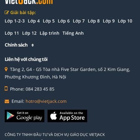
Giải bài tập:
Lớp 1-2-3
Lớp 4
Lớp 5
Lớp 6
Lớp 7
Lớp 8
Lớp 9
Lớp 10
Lớp 11
Lớp 12
Lập trình
Tiếng Anh
Chính sách
Liên hệ với chúng tôi
Tầng 2, G4 - G5 Tòa nhà Five Star Garden, số 2 Kim Giang,
Phường Khương Đình, Hà Nội
Phone: 084 283 45 85
Email:
hotro@vietjack.com
CÔNG TY TNHH ĐẦU TƯ VÀ DỊCH VỤ GIÁO DỤC VIETJACK