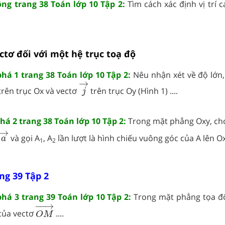
ng trang 38 Toán lớp 10 Tập 2:
Tìm cách xác định vị trí
ctơ đối với một hệ trục toạ độ
á 1 trang 38 Toán lớp 10 Tập 2:
Nêu nhận xét về độ lớn
j
→
→
rên trục Ox và vectơ
trên trục Oy (Hình 1) ....
j
á 2 trang 38 Toán lớp 10 Tập 2:
Trong mặt phẳng Oxy, ch
a
→
→
và gọi A
, A
lần lượt là hình chiếu vuông góc của A lên Ox 
a
1
2
ng 39 Tập 2
á 3 trang 39 Toán lớp 10 Tập 2:
Trong mặt phẳng tọa đ
O
M
→
−
−
→
 của vectơ
....
O
M