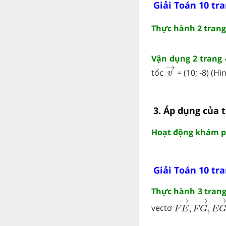
Giải Toán 10 tra
Thực hành 2 trang
Vận dụng 2 trang 
v
→
→
tốc
= (10; -8) (Hình
v
3. Áp dụng của 
Hoạt động khám ph
Giải Toán 10 tra
Thực hành 3 trang
F
E
→
,
F
G
→
,
−
−
→
−
−
→
−
−
vectơ
,
,
F
E
F
G
E