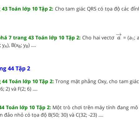
 43 Toán lớp 10 Tập 2:
Cho tam giác QRS có tọa độ các đỉnh 
a
→
→
á 7 trang 43 Toán lớp 10 Tập 2:
Cho hai vectơ
= (a
; 
a
1
; y
), B(x
; y
) ....
A
B
B
ng 44 Tập 2
 44 Toán lớp 10 Tập 2:
Trong mặt phẳng Oxy, cho tam giác
; 2) và F(2; 6) ....
44 Toán lớp 10 Tập 2:
Một trò chơi trên máy tính đang m
 đảo nhỏ có tọa độ B(50; 30) và C(32; -23) ....