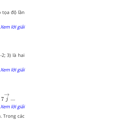
ó tọa độ lần
Xem lời giải
-2; 3) là hai
Xem lời giải
7
j
→
→
+
7
....
j
Xem lời giải
2). Trong các