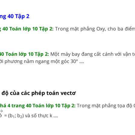
ng 40 Tập 2
 40 Toán lớp 10 Tập 2:
Trong mặt phẳng Oxy, cho ba điểm 
40 Toán lớp 10 Tập 2:
Một máy bay đang cất cánh với vận 
i phương nằm ngang một góc 30° ....
ạ độ của các phép toán vectơ
á 4 trang 40 Toán lớp 10 Tập 2:
Trong mặt phẳng tọa độ O
b
→
→
= (b
; b
) và số thực k ....
b
1
2