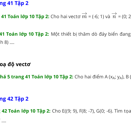
ng 41 Tập 2
m
→
n
→
→
→
 41 Toán lớp 10 Tập 2:
Cho hai vectơ
= (-6; 1) và
= (0; 2)
m
n
41 Toán lớp 10 Tập 2:
Một thiết bị thăm dò đáy biển đang 
 8) ....
toạ độ vectơ
á 5 trang 41 Toán lớp 10 Tập 2:
Cho hai điểm A (x
; y
), B 
A
A
ng 42 Tập 2
 42 Toán lớp 10 Tập 2:
Cho E((9; 9), F(8; -7), G(0; -6). Tìm t
E
G
→
→
....
G