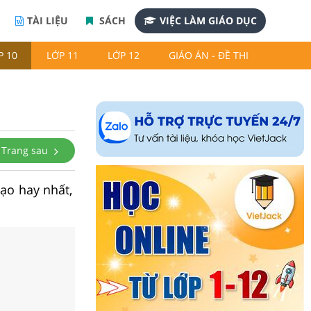
TÀI LIỆU
SÁCH
VIỆC LÀM GIÁO DỤC
P 10
LỚP 11
LỚP 12
GIÁO ÁN - ĐỀ THI
Trang sau
tạo hay nhất,