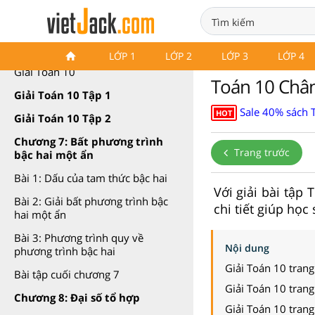
Toán 10 Chân trời sáng tạo
LỚP 1
LỚP 2
LỚP 3
LỚP 4
Giải Toán 10
Toán 10 Chân 
Giải Toán 10 Tập 1
Sale 40% sách T
HOT
Giải Toán 10 Tập 2
Chương 7: Bất phương trình
Trang trước
bậc hai một ẩn
Bài 1: Dấu của tam thức bậc hai
Với giải bài tập
Bài 2: Giải bất phương trình bậc
chi tiết giúp học
hai một ẩn
Bài 3: Phương trình quy về
Nội dung
phương trình bậc hai
Giải Toán 10 trang
Bài tập cuối chương 7
Giải Toán 10 trang
Chương 8: Đại số tổ hợp
Giải Toán 10 trang