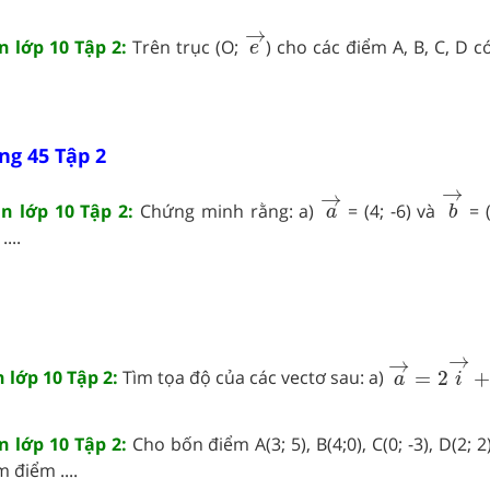
e
→
→
n lớp 10 Tập 2:
Trên trục (O;
) cho các điểm A, B, C, D c
e
ng 45 Tập 2
b
→
a
→
→
→
án lớp 10 Tập 2:
Chứng minh rằng: a)
= (4; -6) và
= (
a
b
...
a
→
=
2
i
→
+
→
→
n lớp 10 Tập 2:
Tìm tọa độ của các vectơ sau: a)
=
2
a
i
n lớp 10 Tập 2:
Cho bốn điểm A(3; 5), B(4;0), C(0; -3), D(2; 
 điểm ....