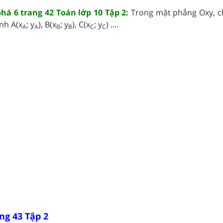
á 6 trang 42 Toán lớp 10 Tập 2:
Trong mặt phẳng Oxy, c
nh A(x
; y
), B(x
; y
), C(x
; y
) ....
A
A
B
B
C
C
ng 43 Tập 2