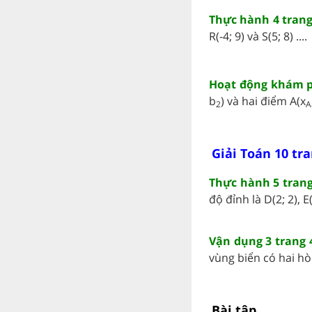
Thực hành 4 trang
R(-4; 9) và S(5; 8) ....
Hoạt động khám ph
b
) và hai điểm A(x
2
A
Giải Toán 10 tra
Thực hành 5 trang
độ đỉnh là D(2; 2), E(6
Vận dụng 3 trang 
vùng biển có hai hòn
Bài tập