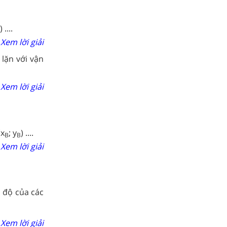
 ....
Xem lời giải
lặn với vận
Xem lời giải
(x
; y
) ....
B
B
Xem lời giải
ọa độ của các
Xem lời giải