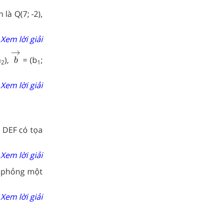
là Q(7; -2),
Xem lời giải
b
→
→
a
),
= (b
;
b
2
1
Xem lời giải
 DEF có tọa
Xem lời giải
ô phỏng một
Xem lời giải