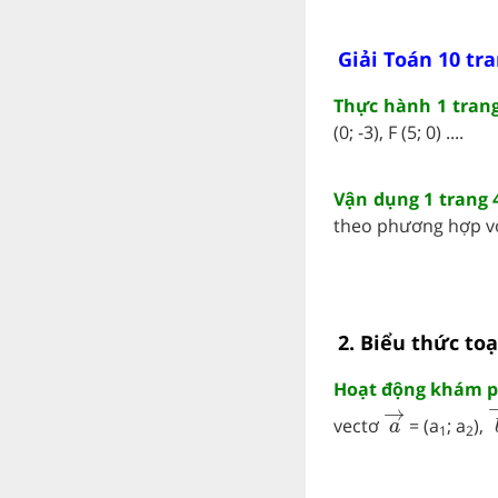
Giải Toán 10 tra
Thực hành 1 trang
(0; -3), F (5; 0) ....
Vận dụng 1 trang 
theo phương hợp vớ
2. Biểu thức to
Hoạt động khám ph
a
→
→
vectơ
= (a
; a
),
a
1
2