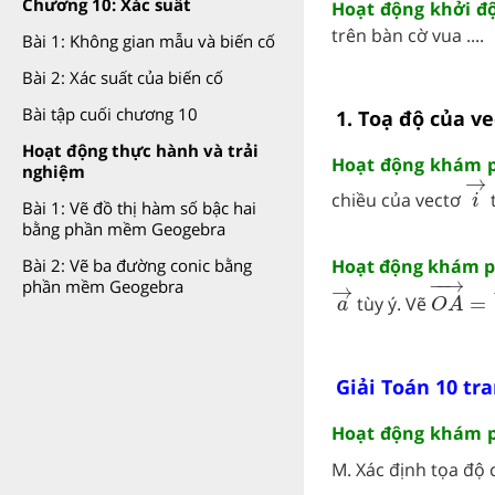
Chương 10: Xác suất
Hoạt động khởi độ
trên bàn cờ vua ....
Bài 1: Không gian mẫu và biến cố
Bài 2: Xác suất của biến cố
Bài tập cuối chương 10
1. Toạ độ của ve
Hoạt động thực hành và trải
Hoạt động khám ph
nghiệm
i
→
→
chiều của vectơ
t
i
Bài 1: Vẽ đồ thị hàm số bậc hai
bằng phần mềm Geogebra
Bài 2: Vẽ ba đường conic bằng
Hoạt động khám ph
O
A
→
=
a
→
−
−
→
phần mềm Geogebra
→
tùy ý. Vẽ
=
a
O
A
Giải Toán 10 tra
Hoạt động khám ph
M. Xác định tọa độ