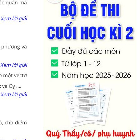
 các quân mã
Xem lời giải
, phương và
Xem lời giải
o một vectơ
và Oy ....
Xem lời giải
ộ, cho điểm