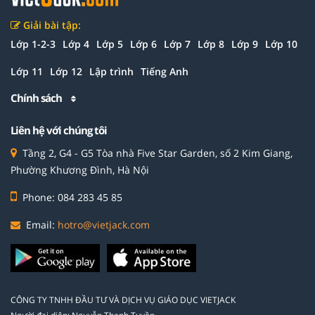
Giải bài tập:
Lớp 1-2-3
Lớp 4
Lớp 5
Lớp 6
Lớp 7
Lớp 8
Lớp 9
Lớp 10
Lớp 11
Lớp 12
Lập trình
Tiếng Anh
Chính sách
Liên hệ với chúng tôi
Tầng 2, G4 - G5 Tòa nhà Five Star Garden, số 2 Kim Giang,
Phường Khương Đình, Hà Nội
Phone: 084 283 45 85
Email:
hotro@vietjack.com
CÔNG TY TNHH ĐẦU TƯ VÀ DỊCH VỤ GIÁO DỤC VIETJACK