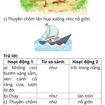
c) Thuyền chồm lên hụp xuống như nô giỡn
Trả lời:
Hoạt động 1
Từ so sánh
Hoạt động 2
a) Những con
như
trôi trong nắng
bướm vàng sẫm,
ven cánh có
răng cưa, lượn
lờ đờ
b) Chạy
như
lăn tròn
c) Thuyền chồm
như
nô giỡn