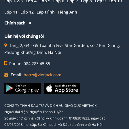
Lớp 1-2-3
Lớp 4
Lớp 5
Lớp 6
Lớp 7
Lớp 8
Lớp 9
Lớp 10
Lớp 11
Lớp 12
Lập trình
Tiếng Anh
Chính sách
Liên hệ với chúng tôi
Tầng 2, G4 - G5 Tòa nhà Five Star Garden, số 2 Kim Giang,
Phường Khương Đình, Hà Nội
Phone: 084 283 45 85
Email:
hotro@vietjack.com
CÔNG TY TNHH ĐẦU TƯ VÀ DỊCH VỤ GIÁO DỤC VIETJACK
Người đại diện: Nguyễn Thanh Tuyền
Số giấy chứng nhận đăng ký kinh doanh: 0108307822, ngày cấp:
04/06/2018, nơi cấp: Sở Kế hoạch và Đầu tư thành phố Hà Nội.