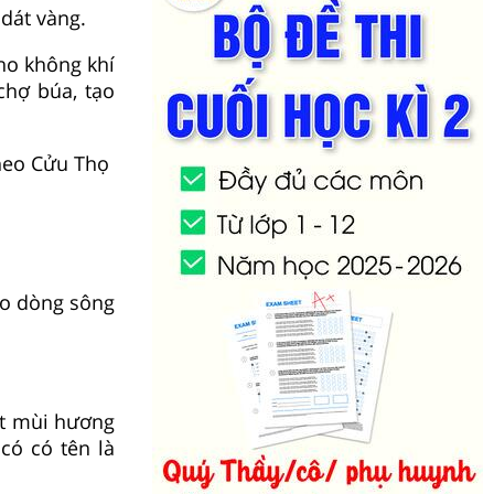
 dát vàng.
ho không khí
chợ búa, tạo
heo Cửu Thọ
ao dòng sông
ột mùi hương
có có tên là