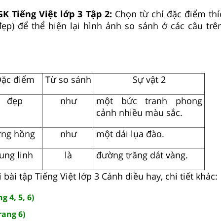
GK Tiếng Việt lớp 3 Tập 2:
Chọn từ chỉ đặc điểm thí
đẹp) để thể hiện lại hình ảnh so sánh ở các câu trê
ặc điểm
Từ so sánh
Sự vật 2
đẹp
như
một bức tranh phong
cảnh nhiều màu sắc.
ng hồng
như
một dải lụa đào.
lung linh
là
đường trăng dát vàng.
 bài tập Tiếng Việt lớp 3 Cánh diều hay, chi tiết khác:
g 4, 5, 6)
rang 6)