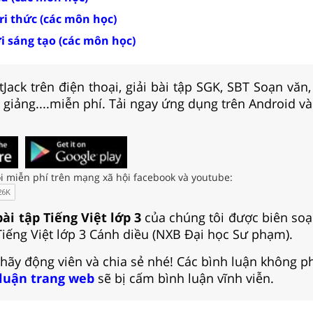
tri thức (các môn học)
ời sáng tạo (các môn học)
Jack trên điện thoại, giải bài tập SGK, SBT Soạn văn
i giảng....miễn phí. Tải ngay ứng dụng trên Android và
i miễn phí trên mạng xã hội facebook và youtube:
bài tập Tiếng Việt lớp 3
của chúng tôi được biên so
Tiếng Việt lớp 3 Cánh diều (NXB Đại học Sư phạm).
 hãy động viên và chia sẻ nhé! Các bình luận không p
 luận trang web
sẽ bị cấm bình luận vĩnh viễn.