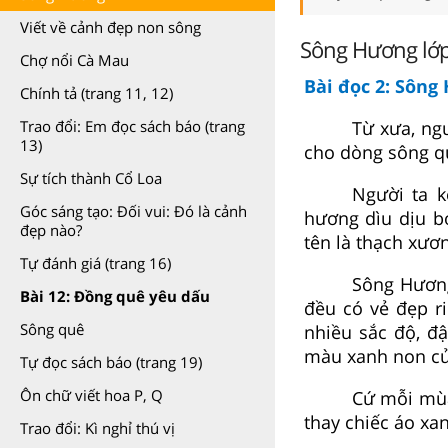
Viết về cảnh đẹp non sông
Sông Hương lớp 3
Chợ nổi Cà Mau
Bài đọc 2: Sông
Chính tả (trang 11, 12)
Từ xưa, ng
Trao đổi: Em đọc sách báo (trang
13)
cho dòng sông q
Sự tích thành Cổ Loa
Người ta k
Góc sáng tạo: Đối vui: Đó là cảnh
hương dìu dịu b
đẹp nào?
tên là thạch xươ
Tự đánh giá (trang 16)
Sông Hương
Bài 12: Đồng quê yêu dấu
đều có vẻ đẹp r
Sông quê
nhiều sắc độ, đ
màu xanh non củ
Tự đọc sách báo (trang 19)
Ôn chữ viết hoa P, Q
Cứ mỗi mùa
thay chiếc áo xa
Trao đổi: Kì nghỉ thú vị