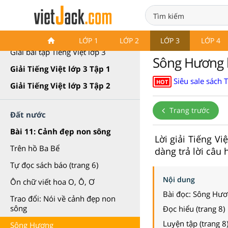
Giải Tiếng Việt lớp 3 Cánh diều
LỚP 1
LỚP 2
LỚP 3
LỚP 4
Giải bài tập Tiếng Việt lớp 3
Sông Hương lớ
Giải Tiếng Việt lớp 3 Tập 1
Siêu sale sách 
HOT
Giải Tiếng Việt lớp 3 Tập 2
Trang trước
Đất nước
Bài 11: Cảnh đẹp non sông
Lời giải Tiếng V
Trên hồ Ba Bể
dàng trả lời câu 
Tự đọc sách báo (trang 6)
Nội dung
Ôn chữ viết hoa O, Ô, Ơ
Bài đọc: Sông Hư
Trao đổi: Nói về cảnh đẹp non
sông
Đọc hiểu (trang 8)
Luyện tập (trang 8
Sông Hương