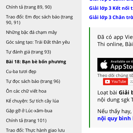
Chính tả (trang 89, 90)
Giải lớp 3 Kết nối 
Trao đổi: Em đọc sách báo (trang
Giải lớp 3 Chân tr
90, 91)
Những bậc đá chạm mây
Đã có app Viet
Góc sáng tạo: Trái Đất thân yêu
Thi online, Bà
Tự đánh giá (trang 93)
Bài 18: Bạn bè bốn phương
Cu-ba tươi đẹp
Theo dõi chúng tô
Tự đọc sách báo (trang 96)
Ôn các chữ viết hoa
Loạt bài
Giải 
nội dung sgk 
Kể chuyện: Sự tích cây lúa
Nếu thấy hay,
Gặp gỡ ở Lúc-xăm-bua
nội quy bình
Chính tả (trang 101)
Trao đổi: Thực hành giao lưu