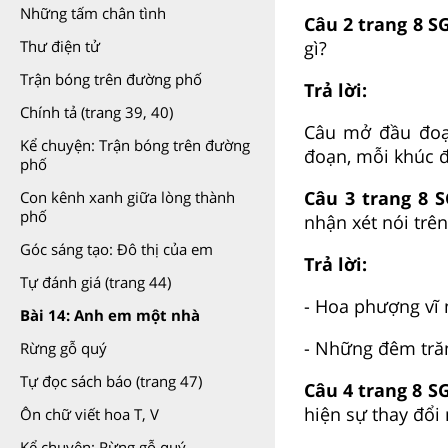
Những tấm chân tình
Câu 2 trang 8 SG
gì?
Thư điện tử
Trận bóng trên đường phố
Trả lời:
Chính tả (trang 39, 40)
Câu mở đầu đoạ
Kể chuyện: Trận bóng trên đường
đoạn, mỗi khúc đ
phố
Câu 3 trang 8 S
Con kênh xanh giữa lòng thành
phố
nhận xét nói trê
Góc sáng tạo: Đô thị của em
Trả lời:
Tự đánh giá (trang 44)
- Hoa phượng vĩ 
Bài 14: Anh em một nhà
- Những đêm trăn
Rừng gỗ quý
Tự đọc sách báo (trang 47)
Câu 4 trang 8 SG
hiện sự thay đổ
Ôn chữ viết hoa T, V
Kể chuyện: Rừng gỗ quý