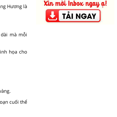
ông Hương là
 dài mà mỗi
inh họa cho
vàng.
oạn cuối thể