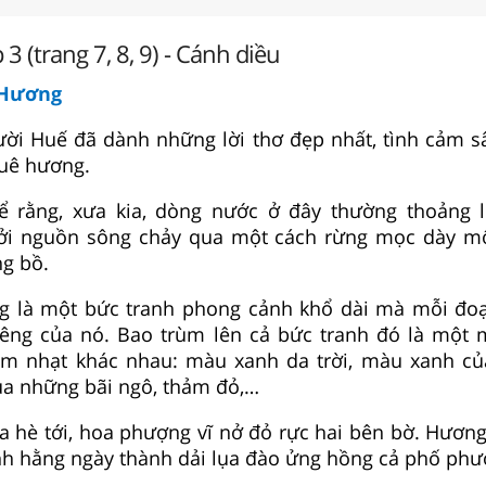
 (trang 7, 8, 9) - Cánh diều
 Hương
ười Huế đã dành những lời thơ đẹp nhất, tình cảm 
uê hương.
ể rằng, xưa kia, dòng nước ở đây thường thoảng 
ởi nguồn sông chảy qua một cách rừng mọc dày mộ
ng bồ.
 là một bức tranh phong cảnh khổ dài mà mỗi đoạ
iêng của nó. Bao trùm lên cả bức tranh đó là một
ậm nhạt khác nhau: màu xanh da trời, màu xanh củ
a những bãi ngô, thảm đỏ,…
 hè tới, hoa phượng vĩ nở đỏ rực hai bên bờ. Hươn
nh hằng ngày thành dải lụa đào ửng hồng cả phố phư