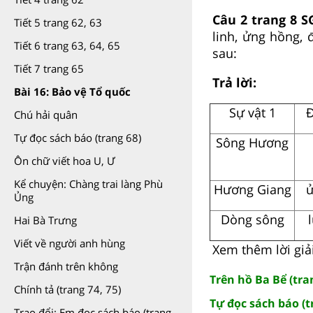
Câu 2 trang 8 S
Tiết 5 trang 62, 63
linh, ửng hồng, 
Tiết 6 trang 63, 64, 65
sau:
Tiết 7 trang 65
Trả lời:
Bài 16: Bảo vệ Tổ quốc
Sự vật 1
Đ
Chú hải quân
Tự đọc sách báo (trang 68)
Sông Hương
Ôn chữ viết hoa U, Ư
Kể chuyện: Chàng trai làng Phù
Hương Giang
ử
Ủng
Dòng sông
Hai Bà Trưng
Viết về người anh hùng
Xem thêm lời giải
Trận đánh trên không
Trên hồ Ba Bể (tran
Chính tả (trang 74, 75)
Tự đọc sách báo (t
Trao đổi: Em đọc sách báo (trang