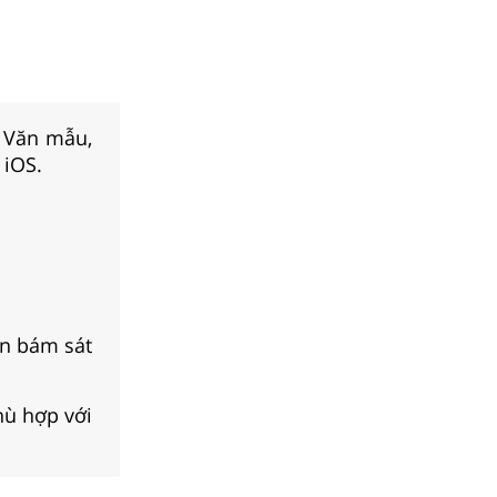
, Văn mẫu,
 iOS.
ạn bám sát
hù hợp với