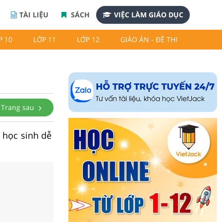
TÀI LIỆU
SÁCH
VIỆC LÀM GIÁO DỤC
P 10
LỚP 11
LỚP 12
GIÁO ÁN - ĐỀ THI
Trang sau
p học sinh dễ