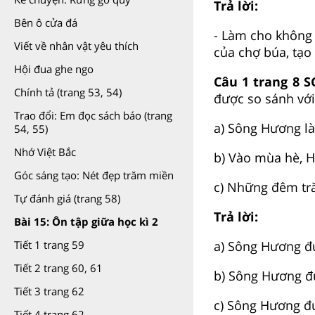
Trả lời:
Bên ô cửa đá
- Làm cho không 
Viết về nhân vật yêu thích
của chợ búa, tạ
Hội đua ghe ngo
Câu 1 trang 8 S
Chính tả (trang 53, 54)
được so sánh với
Trao đổi: Em đọc sách báo (trang
a) Sông Hương l
54, 55)
Nhớ Việt Bắc
b) Vào mùa hè, 
Góc sáng tạo: Nét đẹp trăm miền
c) Những đêm tr
Tự đánh giá (trang 58)
Trả lời:
Bài 15: Ôn tập giữa học kì 2
a) Sông Hương đ
Tiết 1 trang 59
Tiết 2 trang 60, 61
b) Sông Hương đư
Tiết 3 trang 62
c) Sông Hương đư
Tiết 4 trang 62