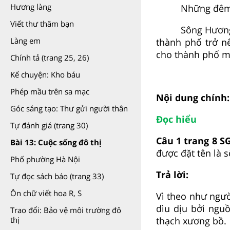
Hương làng
Những đêm 
Viết thư thăm bạn
Sông Hương
Làng em
thành phố trở n
cho thành phố m
Chính tả (trang 25, 26)
Kể chuyện: Kho báu
Phép mầu trên sa mạc
Nội dung chính:
Góc sáng tạo: Thư gửi người thân
Đọc hiểu
Tự đánh giá (trang 30)
Câu 1 trang 8 SG
Bài 13: Cuộc sống đô thị
được đặt tên là 
Phố phường Hà Nội
Trả lời:
Tự đọc sách báo (trang 33)
Ôn chữ viết hoa R, S
Vì theo như ngườ
dìu dịu bởi ngu
Trao đổi: Bảo vệ môi trường đô
thạch xương bồ.
thị