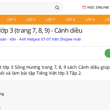
HỌC ONLINE
LỚP 5
LỚP 6
LỚP 7
LỚP 8
LỚP 9
LỚ
p 3 (trang 7, 8, 9) - Cánh diều
Toán - Văn - Anh Vietjack 07-07 trên Shopee mall
iệt lớp 3 Sông Hương trang 7, 8, 9 sách Cánh diều giú
hỏi và làm bài tập Tiếng Việt lớp 3 Tập 2.
ơng
)