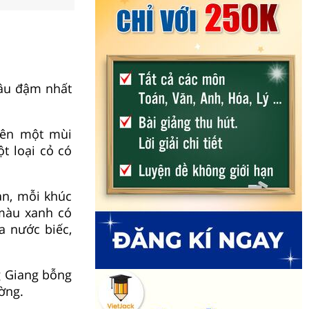
sâu đậm nhất
lên một mùi
t loại cỏ có
n, mỗi khúc
 màu xanh có
a nước biếc,
g Giang bỗng
ờng.