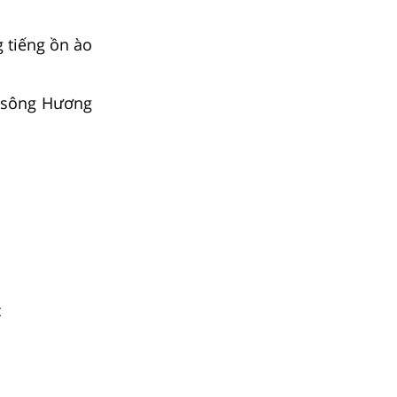
 tiếng ồn ào
, sông Hương
c