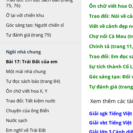
75, 76)
Ôn chữ viết hoa O,
Ở lại với chiến khu
Trao đổi: Nói về c
Góc sáng tạo: Người chiến sĩ
Viết về cảnh đẹp n
Tự đánh giá (trang 79)
Chợ nổi Cà Mau (tr
Chính tả (trang 11,
Ngôi nhà chung
Trao đổi: Em đọc s
Bài 17: Trái Đất của em
Sự tích thành Cổ L
Một mái nhà chung
Góc sáng tạo: Đối 
Tự đọc sách báo (trang 84)
Tự đánh giá (trang
Ôn chữ viết hoa X, Y
Xem thêm các tài 
Trao đổi: Tiết kiệm nước
Chuyện của ông Biển
Giải sgk Tiếng Việ
Nước sạch
Giải vbt Tiếng Việt
Em nghĩ về Trái Đất
Giải lớp 3 Cánh di