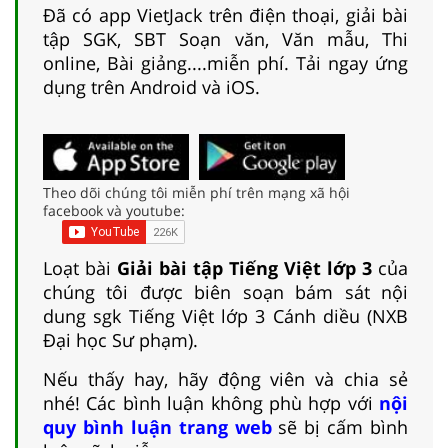
Đã có app VietJack trên điện thoại, giải bài
tập SGK, SBT Soạn văn, Văn mẫu, Thi
online, Bài giảng....miễn phí. Tải ngay ứng
dụng trên Android và iOS.
Theo dõi chúng tôi miễn phí trên mạng xã hội
facebook và youtube:
Loạt bài
Giải bài tập Tiếng Việt lớp 3
của
chúng tôi được biên soạn bám sát nội
dung sgk Tiếng Việt lớp 3 Cánh diều (NXB
Đại học Sư phạm).
Nếu thấy hay, hãy động viên và chia sẻ
nhé! Các bình luận không phù hợp với
nội
quy bình luận trang web
sẽ bị cấm bình