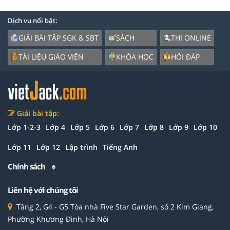
Dịch vụ nổi bật:
GIẢI BÀI TẬP SGK & SBT
SÁCH
THI ONLINE
TÀI LIỆU GIÁO VIÊN
KHÓA HỌC
HỎI ĐÁP
Giải bài tập:
Lớp 1-2-3
Lớp 4
Lớp 5
Lớp 6
Lớp 7
Lớp 8
Lớp 9
Lớp 10
Lớp 11
Lớp 12
Lập trình
Tiếng Anh
Chính sách
Liên hệ với chúng tôi
Tầng 2, G4 - G5 Tòa nhà Five Star Garden, số 2 Kim Giang,
Phường Khương Đình, Hà Nội