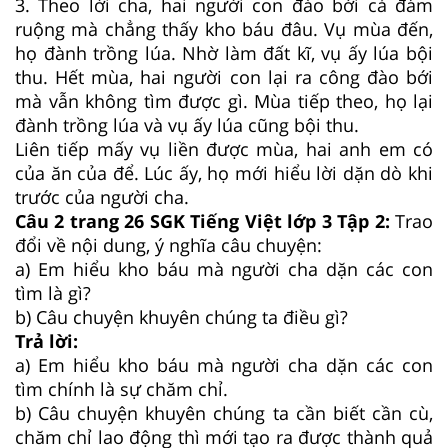
3. Theo lời cha, hai người con đào bới cả đám
ruộng mà chẳng thấy kho báu đâu. Vụ mùa đến,
họ đành trồng lúa. Nhờ làm đất kĩ, vụ ấy lúa bội
thu. Hết mùa, hai người con lại ra công đào bới
mà vẫn không tìm được gì. Mùa tiếp theo, họ lại
đành trồng lúa và vụ ấy lúa cũng bội thu.
Liên tiếp mấy vụ liền được mùa, hai anh em có
của ăn của để. Lúc ấy, họ mới hiểu lời dặn dò khi
trước của người cha.
Câu 2 trang 26 SGK Tiếng Việt lớp 3 Tập 2:
Trao
đổi về nội dung, ý nghĩa câu chuyện:
a) Em hiểu kho báu mà người cha dặn các con
tìm là gì?
b) Câu chuyện khuyên chúng ta điều gì?
Trả lời:
a) Em hiểu kho báu mà người cha dặn các con
tìm chính là sự chăm chỉ.
b) Câu chuyện khuyên chúng ta cần biết cần cù,
chăm chỉ lao động thì mới tạo ra được thành quả