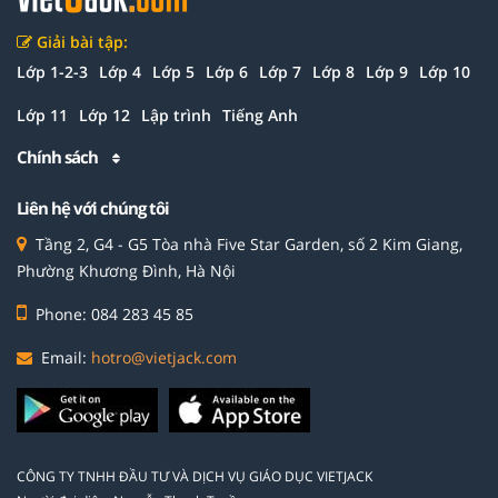
Giải bài tập:
Lớp 1-2-3
Lớp 4
Lớp 5
Lớp 6
Lớp 7
Lớp 8
Lớp 9
Lớp 10
Lớp 11
Lớp 12
Lập trình
Tiếng Anh
Chính sách
Liên hệ với chúng tôi
Tầng 2, G4 - G5 Tòa nhà Five Star Garden, số 2 Kim Giang,
Phường Khương Đình, Hà Nội
Phone: 084 283 45 85
Email:
hotro@vietjack.com
CÔNG TY TNHH ĐẦU TƯ VÀ DỊCH VỤ GIÁO DỤC VIETJACK