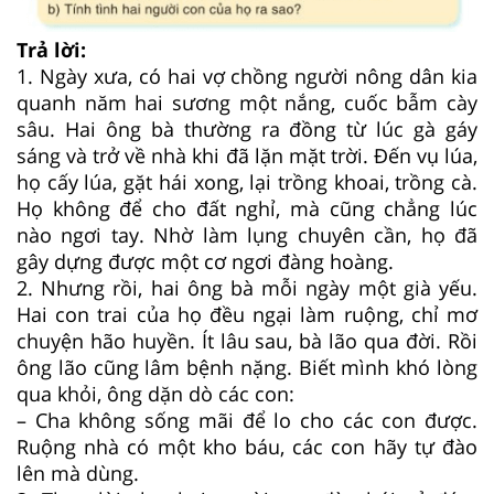
Trả lời:
1. Ngày xưa, có hai vợ chồng người nông dân kia
quanh năm hai sương một nắng, cuốc bẫm cày
sâu. Hai ông bà thường ra đồng từ lúc gà gáy
sáng và trở về nhà khi đã lặn mặt trời. Đến vụ lúa,
họ cấy lúa, gặt hái xong, lại trồng khoai, trồng cà.
Họ không để cho đất nghỉ, mà cũng chẳng lúc
nào ngơi tay. Nhờ làm lụng chuyên cần, họ đã
gây dựng được một cơ ngơi đàng hoàng.
2. Nhưng rồi, hai ông bà mỗi ngày một già yếu.
Hai con trai của họ đều ngại làm ruộng, chỉ mơ
chuyện hão huyền. Ít lâu sau, bà lão qua đời. Rồi
ông lão cũng lâm bệnh nặng. Biết mình khó lòng
qua khỏi, ông dặn dò các con:
– Cha không sống mãi để lo cho các con được.
Ruộng nhà có một kho báu, các con hãy tự đào
lên mà dùng.