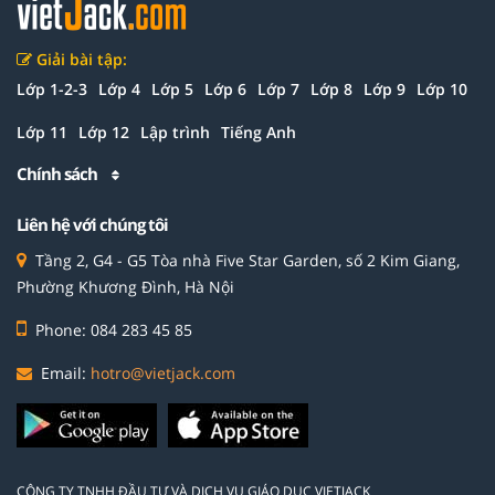
Giải bài tập:
Lớp 1-2-3
Lớp 4
Lớp 5
Lớp 6
Lớp 7
Lớp 8
Lớp 9
Lớp 10
Lớp 11
Lớp 12
Lập trình
Tiếng Anh
Chính sách
Liên hệ với chúng tôi
Tầng 2, G4 - G5 Tòa nhà Five Star Garden, số 2 Kim Giang,
Phường Khương Đình, Hà Nội
Phone: 084 283 45 85
Email:
hotro@vietjack.com
CÔNG TY TNHH ĐẦU TƯ VÀ DỊCH VỤ GIÁO DỤC VIETJACK