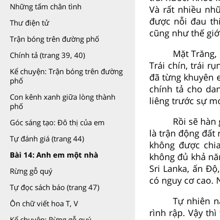
Những tấm chân tình
Và rất nhiều nh
được nỗi đau th
Thư điện tử
cũng như thế giớ
Trận bóng trên đường phố
Mặt Trăng, 
Chính tả (trang 39, 40)
Trái chín, trái 
Kể chuyện: Trận bóng trên đường
đã từng khuyên em
phố
chính tả cho dan
Con kênh xanh giữa lòng thành
liêng trước sự 
phố
Rồi sẽ hàn
Góc sáng tạo: Đô thị của em
là trận động đất 
Tự đánh giá (trang 44)
không được chia
Bài 14: Anh em một nhà
không đủ khả năn
Sri Lanka, ấn Đ
Rừng gỗ quý
có nguy cơ cao.
Tự đọc sách báo (trang 47)
Tự nhiên n
Ôn chữ viết hoa T, V
rình rập. Vậy thì
Kể chuyện: Rừng gỗ quý