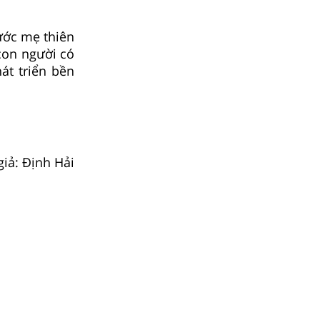
ước mẹ thiên
con người có
át triển bền
giả: Định Hải