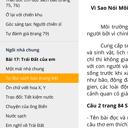
75, 76)
Vì Sao Nói Mô
Ở lại với chiến khu
Góc sáng tạo: Người chiến sĩ
Môi trường
người bởi vì chín
Tự đánh giá (trang 79)
Cung cấp sự
Ngôi nhà chung
và sinh vật, lịc
chỉ thị không g
Bài 17: Trái Đất của em
với con người và
Một mái nhà chung
sống trước khi x
Tự đọc sách báo (trang 84)
như bão, động đấ
gien, các loài đ
Ôn chữ viết hoa X, Y
cảnh quan có giá
Trao đổi: Tiết kiệm nước
Câu 2 trang 84 S
Chuyện của ông Biển
Nước sạch
- Tên bài đọc và
câu thơ em thích)
Em nghĩ về Trái Đất