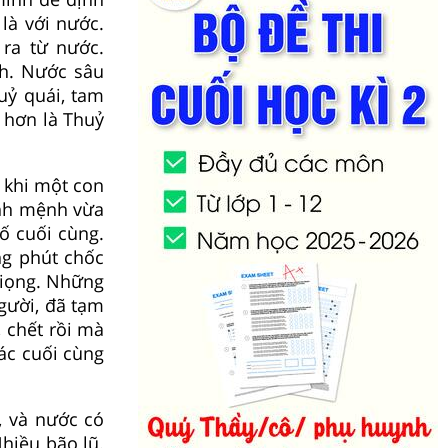
là với nước.
 ra từ nước.
nh. Nước sâu
uỷ quái, tam
 hơn là Thuỷ
t khi một con
ịnh mệnh vừa
ố cuối cùng.
ng phút chốc
giọng. Những
gười, đã tạm
 chết rồi mà
ác cuối cùng
ó, và nước có
Nhiều bão lũ.