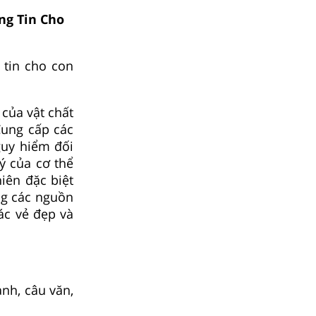
ng Tin Cho
 tin cho con
 của vật chất
 Cung cấp các
guy hiểm đối
ý của cơ thể
hiên đặc biệt
ng các nguồn
các vẻ đẹp và
ảnh, câu văn,