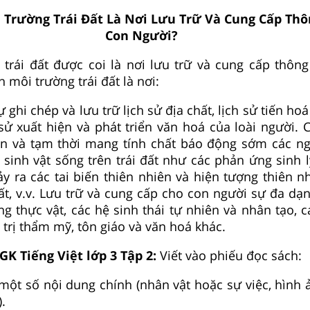
i Trường Trái Đất Là Nơi Lưu Trữ Và Cung Cấp Thô
Con Người?
 trái đất được coi là nơi lưu trữ và cung cấp thông
h môi trường trái đất là nơi:
 ghi chép và lưu trữ lịch sử địa chất, lịch sử tiến hoá
h sử xuất hiện và phát triển văn hoá của loài người.
ian và tạm thời mang tính chất báo động sớm các n
 sinh vật sống trên trái đất như các phản ứng sinh l
ảy ra các tai biến thiên nhiên và hiện tượng thiên n
t, v.v. Lưu trữ và cung cấp cho con người sự đa dạ
ộng thực vật, các hệ sinh thái tự nhiên và nhân tạo, 
 trị thẩm mỹ, tôn giáo và văn hoá khác.
GK Tiếng Việt lớp 3 Tập 2:
Viết vào phiếu đọc sách:
 một số nội dung chính (nhân vật hoặc sự việc, hình 
.