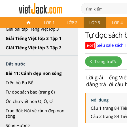
Giải Tiếng Việt lớp 3 Cánh diều
LỚP 1
LỚP 2
LỚP 3
LỚP 4
Giải bài tập Tiếng Việt lớp 3
Tự đọc sách b
Giải Tiếng Việt lớp 3 Tập 1
Siêu sale sách 
HOT
Giải Tiếng Việt lớp 3 Tập 2
Trang trước
Đất nước
Bài 11: Cảnh đẹp non sông
Lời giải Tiếng V
Trên hồ Ba Bể
dàng trả lời câu 
Tự đọc sách báo (trang 6)
Nội dung
Ôn chữ viết hoa O, Ô, Ơ
Câu 1 trang 84 Tiế
Trao đổi: Nói về cảnh đẹp non
sông
Câu 2 trang 84 Tiế
Sông Hương