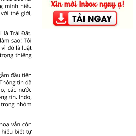
ng mình hiểu
ới thế giới,
 là Trái Đất.
 làm sao! Tôi
vì đó là luật
trọng thiêng
gẫm đầu tiên
 Thông tin đã
áo, các nước
ng tin. Indo,
ở trong nhóm
 hoạ vẫn còn
 hiểu biết tự