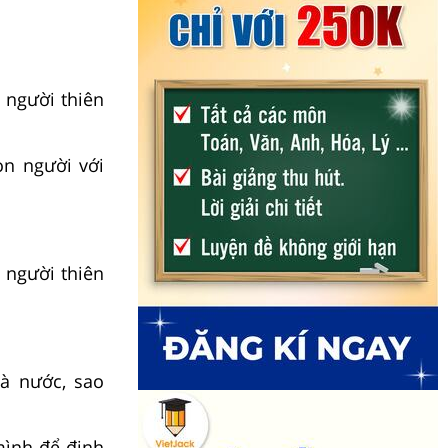
n người thiên
on người với
n người thiên
là nước, sao
 mình để định