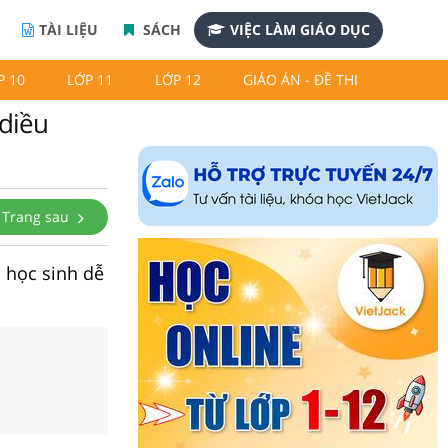
TÀI LIỆU
SÁCH
VIỆC LÀM GIÁO DỤC
P 10
LỚP 11
LỚP 12
GIÁO ÁN - ĐỀ THI
 diều
Trang sau
p học sinh dễ