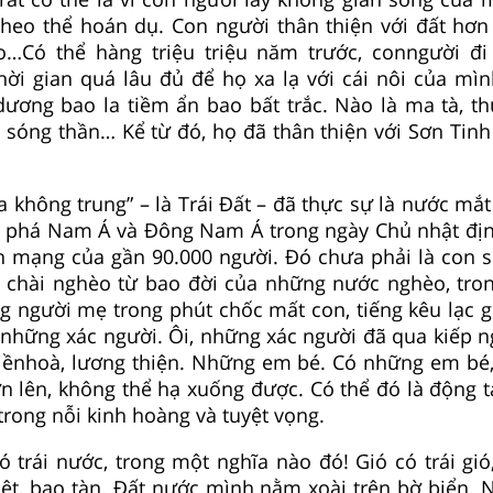
 theo thể hoán dụ. Con người thân thiện với đất hơn 
…Có thể hàng triệu triệu năm trước, conngười đi
ời gian quá lâu đủ để họ xa lạ với cái nôi của mì
ương bao la tiềm ẩn bao bất trắc. Nào là ma tà, th
, sóng thần… Kể từ đó, họ đã thân thiện với Sơn Tinh
ữa không trung” – là Trái Đất – đã thực sự là nước mắ
n phá Nam Á và Đông Nam Á trong ngày Chủ nhật đ
h mạng của gần 90.000 người. Đó chưa phải là con s
 chài nghèo từ bao đời của những nước nghèo, tro
g người mẹ trong phút chốc mất con, tiếng kêu lạc 
 những xác người. Ôi, những xác người đã qua kiếp n
hiềnhoà, lương thiện. Những em bé. Có những em bé,
n lên, không thể hạ xuống được. Có thể đó là động t
trong nỗi kinh hoàng và tuyệt vọng.
ó trái nước, trong một nghĩa nào đó! Gió có trái gi
liệt, bạo tàn. Đất nước mình nằm xoài trên bờ biển. 