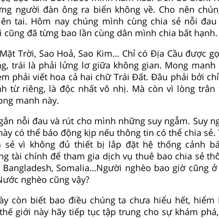
ững người đàn ông ra biển không về. Cho nên chú
iên tai. Hôm nay chúng mình cùng chia sẻ nỗi đau v
i cũng đã từng bao lần cùng dân mình chia bất hạnh.
Mặt Trời, Sao Hoả, Sao Kim… Chỉ có Địa Cầu được gọi
rụng, trái là phải lửng lơ giữa không gian. Mong manh
 phải viết hoa cả hai chữ Trái Đất. Đâu phải bởi chỉ 
h từ riêng, là độc nhất vô nhị. Mà còn vì lòng trân 
mong manh này.
 gắn nỗi đau và rút cho mình những suy ngẫm. Suy n
này có thể báo động kịp nếu thông tin có thể chia sẻ.
 sẻ vì không đủ thiết bị lắp đặt hệ thống cảnh b
g tài chính để tham gia dịch vụ thuê bao chia sẻ thô
ộ, Bangladesh, Somalia…Người nghèo bao giờ cũng 
 Nước nghèo cũng vậy?
ày còn biết bao điều chúng ta chưa hiểu hết, hiểm
 thế giới này hãy tiếp tục tập trung cho sự khám phá,