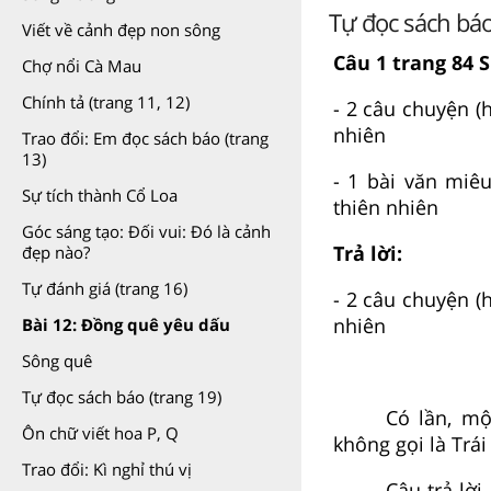
Tự đọc sách báo
Viết về cảnh đẹp non sông
Câu 1 trang 84 S
Chợ nổi Cà Mau
Chính tả (trang 11, 12)
- 2 câu chuyện (
nhiên
Trao đổi: Em đọc sách báo (trang
13)
- 1 bài văn miê
Sự tích thành Cổ Loa
thiên nhiên
Góc sáng tạo: Đối vui: Đó là cảnh
Trả lời:
đẹp nào?
Tự đánh giá (trang 16)
- 2 câu chuyện (
nhiên
Bài 12: Đồng quê yêu dấu
Sông quê
Tự đọc sách báo (trang 19)
Có lần, mộ
Ôn chữ viết hoa P, Q
không gọi là Trái
Trao đổi: Kì nghỉ thú vị
Câu trả lời