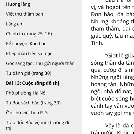
Hương làng
vị, và họgọi tên
Đơn bào, đa bào
Viết thư thăm bạn
Nhưng khoảng th
Làng em
thăm thẳm, đại d
Chính tả (trang 25, 26)
giác quỷ, tàu ma
Tinh.
Kể chuyện: Kho báu
Phép mầu trên sa mạc
“Giọt lệ gi
sóng thần đã tà
Góc sáng tạo: Thư gửi người thân
qua, cướp đi sin
Tự đánh giá (trang 30)
Những ngôi làng
Bài 13: Cuộc sống đô thị
hoang tàn. Nhữn
ngôi nhà đổ nát,
Phố phường Hà Nội
biệt cuộc sống 
Tự đọc sách báo (trang 33)
cánh tay vẫn vươ
vươn tay gọi mẹ 
Ôn chữ viết hoa R, S
Trao đổi: Bảo vệ môi trường đô
Vậy là đã c
thị
trái nước. Khốc 