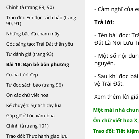
Chính tả (trang 89, 90)
- Cảm nghĩ của 
Trao đổi: Em đọc sách báo (trang
Trả lời:
90, 91)
Những bậc đá chạm mây
- Tên bài đọc: Tr
Đất Là Nơi Lưu 
Góc sáng tạo: Trái Đất thân yêu
Tự đánh giá (trang 93)
- Một số nội dun
nguyên.
Bài 18: Bạn bè bốn phương
Cu-ba tươi đẹp
- Sau khi đọc bà
vệ Trái Đất.
Tự đọc sách báo (trang 96)
Ôn các chữ viết hoa
Xem thêm lời giải
Kể chuyện: Sự tích cây lúa
Một mái nhà chung 
Gặp gỡ ở Lúc-xăm-bua
Ôn chữ viết hoa X,
Chính tả (trang 101)
Trao đổi: Tiết kiệm
Trao đổi: Thực hành giao lưu