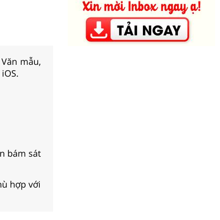
, Văn mẫu,
 iOS.
ạn bám sát
hù hợp với