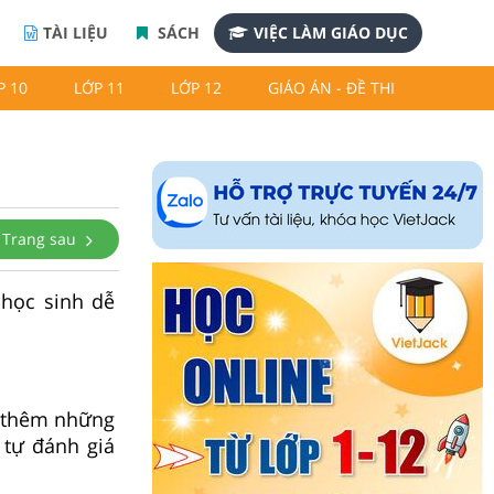
TÀI LIỆU
SÁCH
VIỆC LÀM GIÁO DỤC
P 10
LỚP 11
LỚP 12
GIÁO ÁN - ĐỀ THI
Trang sau
 học sinh dễ
t thêm những
 tự đánh giá