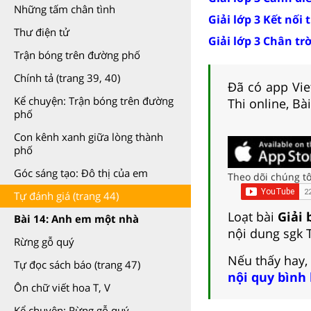
Những tấm chân tình
Giải lớp 3 Kết nối 
Thư điện tử
Giải lớp 3 Chân tr
Trận bóng trên đường phố
Chính tả (trang 39, 40)
Đã có app Viet
Kể chuyện: Trận bóng trên đường
Thi online, Bà
phố
Con kênh xanh giữa lòng thành
phố
Góc sáng tạo: Đô thị của em
Theo dõi chúng tô
Tự đánh giá (trang 44)
Loạt bài
Giải 
Bài 14: Anh em một nhà
nội dung sgk 
Rừng gỗ quý
Nếu thấy hay,
Tự đọc sách báo (trang 47)
nội quy bình
Ôn chữ viết hoa T, V
Kể chuyện: Rừng gỗ quý