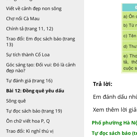
Viết về cảnh đẹp non sông
Chợ nổi Cà Mau
Chính tả (trang 11, 12)
Trao đổi: Em đọc sách báo (trang
13)
Sự tích thành Cổ Loa
Góc sáng tạo: Đối vui: Đó là cảnh
đẹp nào?
Tự đánh giá (trang 16)
Trả lời:
Bài 12: Đồng quê yêu dấu
Em đánh dấu nhữ
Sông quê
Xem thêm lời giải
Tự đọc sách báo (trang 19)
Ôn chữ viết hoa P, Q
Phố phường Hà Nội 
Trao đổi: Kì nghỉ thú vị
Tự đọc sách báo (t