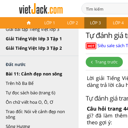
Giải Tiếng Việt lớp 3 Cánh diều
LỚP 1
LỚP 2
LỚP 3
LỚP 4
Giải bài tập Tiếng Việt lớp 3
Tự đánh giá t
Giải Tiếng Việt lớp 3 Tập 1
Siêu sale sách 
HOT
Giải Tiếng Việt lớp 3 Tập 2
Trang trước
Đất nước
Bài 11: Cảnh đẹp non sông
Lời giải Tiếng V
Trên hồ Ba Bể
dàng trả lời câu 
Tự đọc sách báo (trang 6)
Tự đánh giá tra
Ôn chữ viết hoa O, Ô, Ơ
Câu hỏi trang 44
Trao đổi: Nói về cảnh đẹp non
gì? đã làm thêm
sông
theo gợi ý:
Sông Hương