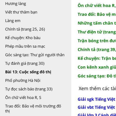
Hương làng
Ôn chữ viết hoa R, 
Viết thư thăm bạn
Trao đổi: Bảo vệ m
Làng em
Những tấm chân tì
Chính tả (trang 25, 26)
Thư điện tử (trang 
Kể chuyện: Kho báu
Trận bóng trên đườ
Phép mầu trên sa mạc
Chính tả (trang 39,
Góc sáng tạo: Thư gửi người thân
Kể chuyện: Trận bó
Tự đánh giá (trang 30)
Con kênh xanh giữa
Bài 13: Cuộc sống đô thị
Góc sáng tạo: Đô t
Phố phường Hà Nội
Xem thêm các tài 
Tự đọc sách báo (trang 33)
Ôn chữ viết hoa R, S
Giải sgk Tiếng Việ
Trao đổi: Bảo vệ môi trường đô
Giải vbt Tiếng Việt
thị
Giải lớp 3 Cánh di