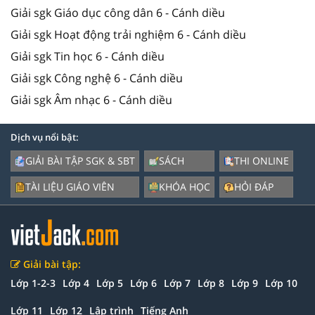
Giải sgk Giáo dục công dân 6 - Cánh diều
Giải sgk Hoạt động trải nghiệm 6 - Cánh diều
Giải sgk Tin học 6 - Cánh diều
Giải sgk Công nghệ 6 - Cánh diều
Giải sgk Âm nhạc 6 - Cánh diều
Dịch vụ nổi bật:
GIẢI BÀI TẬP SGK & SBT
SÁCH
THI ONLINE
TÀI LIỆU GIÁO VIÊN
KHÓA HỌC
HỎI ĐÁP
Giải bài tập:
Lớp 1-2-3
Lớp 4
Lớp 5
Lớp 6
Lớp 7
Lớp 8
Lớp 9
Lớp 10
Lớp 11
Lớp 12
Lập trình
Tiếng Anh