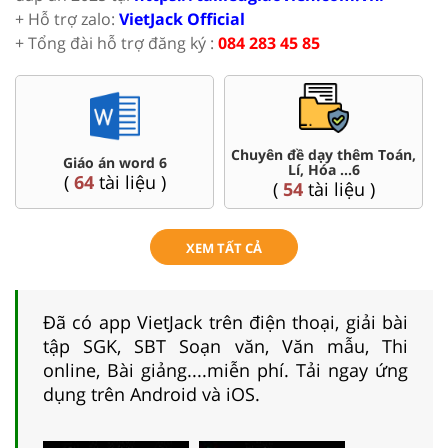
+ Hỗ trợ zalo:
VietJack Official
+ Tổng đài hỗ trợ đăng ký :
084 283 45 85
Đề thi HSG 6
Trắc nghiệm đúng sai 6
(
4
tài liệu )
(
26
tài liệu )
XEM TẤT CẢ
Đã có app VietJack trên điện thoại, giải bài
tập SGK, SBT Soạn văn, Văn mẫu, Thi
online, Bài giảng....miễn phí. Tải ngay ứng
dụng trên Android và iOS.