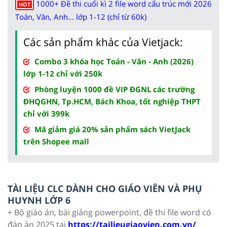
1000+ Đề thi cuối kì 2 file word cấu trúc mới 2026
HOT
Toán, Văn, Anh... lớp 1-12 (chỉ từ 60k)
Các sản phẩm khác của Vietjack:
Combo 3 khóa học Toán - Văn - Anh (2026)
lớp 1-12 chỉ với 250k
Phòng luyện 1000 đề VIP ĐGNL các trường
ĐHQGHN, Tp.HCM, Bách Khoa, tốt nghiệp THPT
chỉ với 399k
Mã giảm giá 20% sản phẩm sách VietJack
trên Shopee mall
TÀI LIỆU CLC DÀNH CHO GIÁO VIÊN VÀ PHỤ
HUYNH LỚP 6
+ Bộ giáo án, bài giảng powerpoint, đề thi file word có
đáp án 2025 tại
https://tailieugiaovien.com.vn/