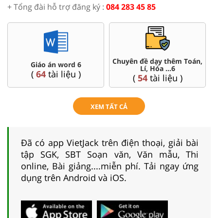
+ Tổng đài hỗ trợ đăng ký :
084 283 45 85
oán,
Đề thi HSG 6
Trắc nghiệm đúng sai 6
(
4
tài liệu )
(
26
tài liệu )
XEM TẤT CẢ
Đã có app VietJack trên điện thoại, giải bài
tập SGK, SBT Soạn văn, Văn mẫu, Thi
online, Bài giảng....miễn phí. Tải ngay ứng
dụng trên Android và iOS.