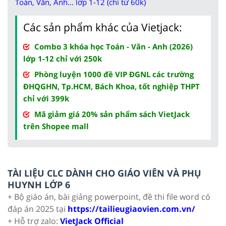
Toán, Văn, Anh... lớp 1-12 (chỉ từ 60k)
Các sản phẩm khác của Vietjack:
Combo 3 khóa học Toán - Văn - Anh (2026)
lớp 1-12 chỉ với 250k
Phòng luyện 1000 đề VIP ĐGNL các trường
ĐHQGHN, Tp.HCM, Bách Khoa, tốt nghiệp THPT
chỉ với 399k
Mã giảm giá 20% sản phẩm sách VietJack
trên Shopee mall
TÀI LIỆU CLC DÀNH CHO GIÁO VIÊN VÀ PHỤ
HUYNH LỚP 6
+ Bộ giáo án, bài giảng powerpoint, đề thi file word có
đáp án 2025 tại
https://tailieugiaovien.com.vn/
+ Hỗ trợ zalo:
VietJack Official