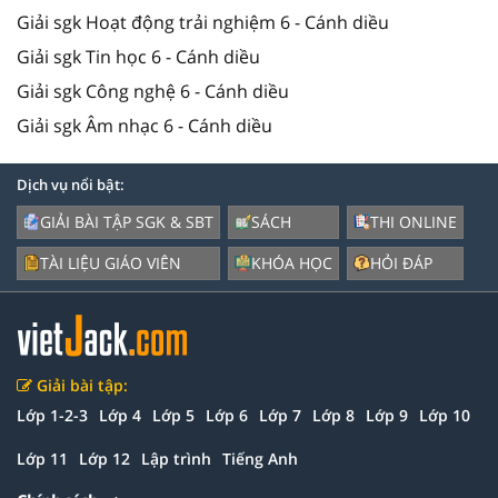
Giải sgk Hoạt động trải nghiệm 6 - Cánh diều
Giải sgk Tin học 6 - Cánh diều
Giải sgk Công nghệ 6 - Cánh diều
Giải sgk Âm nhạc 6 - Cánh diều
Dịch vụ nổi bật:
GIẢI BÀI TẬP SGK & SBT
SÁCH
THI ONLINE
TÀI LIỆU GIÁO VIÊN
KHÓA HỌC
HỎI ĐÁP
Giải bài tập:
Lớp 1-2-3
Lớp 4
Lớp 5
Lớp 6
Lớp 7
Lớp 8
Lớp 9
Lớp 10
Lớp 11
Lớp 12
Lập trình
Tiếng Anh