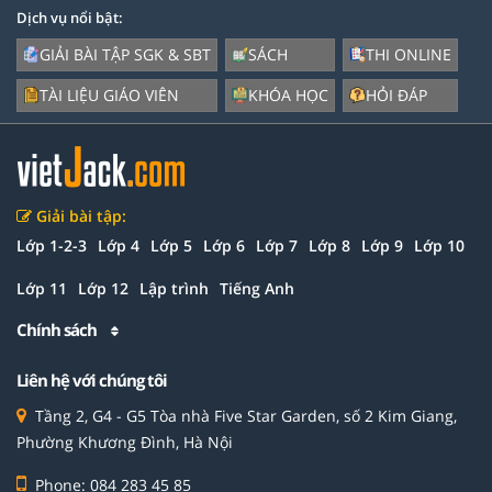
Dịch vụ nổi bật:
GIẢI BÀI TẬP SGK & SBT
SÁCH
THI ONLINE
TÀI LIỆU GIÁO VIÊN
KHÓA HỌC
HỎI ĐÁP
Giải bài tập:
Lớp 1-2-3
Lớp 4
Lớp 5
Lớp 6
Lớp 7
Lớp 8
Lớp 9
Lớp 10
Lớp 11
Lớp 12
Lập trình
Tiếng Anh
Chính sách
Liên hệ với chúng tôi
Tầng 2, G4 - G5 Tòa nhà Five Star Garden, số 2 Kim Giang,
Phường Khương Đình, Hà Nội
Phone: 084 283 45 85