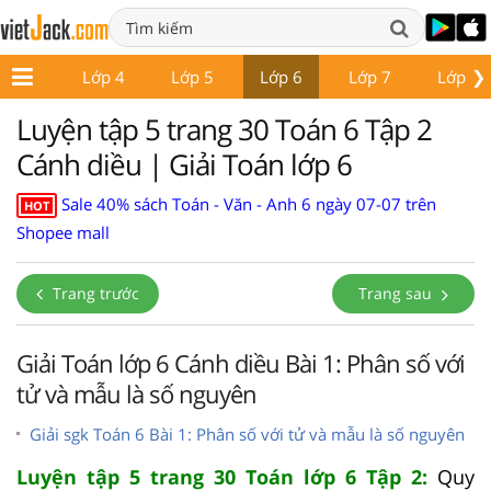
❯
Lớp 3
Lớp 4
Lớp 5
Lớp 6
Lớp 7
Lớp 8
Luyện tập 5 trang 30 Toán 6 Tập 2
Cánh diều | Giải Toán lớp 6
Sale 40% sách Toán - Văn - Anh 6 ngày 07-07 trên
HOT
Shopee mall
Trang trước
Trang sau
Giải Toán lớp 6 Cánh diều Bài 1: Phân số với
tử và mẫu là số nguyên
Giải sgk Toán 6 Bài 1: Phân số với tử và mẫu là số nguyên
Luyện tập 5 trang 30 Toán lớp 6 Tập 2:
Quy