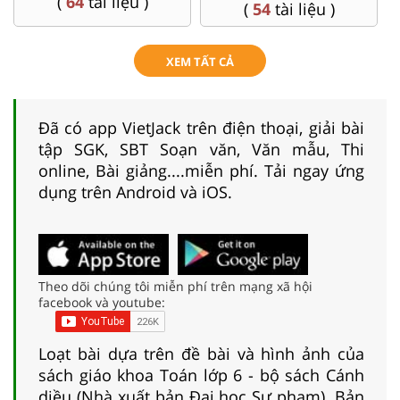
(
4
tài liệu )
(
54
tài liệu )
XEM TẤT CẢ
Đã có app VietJack trên điện thoại, giải bài
tập SGK, SBT Soạn văn, Văn mẫu, Thi
online, Bài giảng....miễn phí. Tải ngay ứng
dụng trên Android và iOS.
Theo dõi chúng tôi miễn phí trên mạng xã hội
facebook và youtube:
Loạt bài dựa trên đề bài và hình ảnh của
sách giáo khoa Toán lớp 6 - bộ sách Cánh
diều (Nhà xuất bản Đại học Sư phạm). Bản