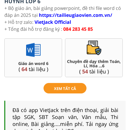
HUYNH LỚP 6
+ Bộ giáo án, bài giảng powerpoint, đề thi file word có
đáp án 2025 tại
https://tailieugiaovien.com.vn/
+ Hỗ trợ zalo:
VietJack Official
+ Tổng đài hỗ trợ đăng ký :
084 283 45 85
Chuyên đề dạy thêm Toán,
word 6
Đề thi HSG 
Lí, Hóa ...6
liệu )
(
4
tài liệu 
(
54
tài liệu )
XEM TẤT CẢ
Đã có app VietJack trên điện thoại, giải bài
tập SGK, SBT Soạn văn, Văn mẫu, Thi
online, Bài giảng....miễn phí. Tải ngay ứng