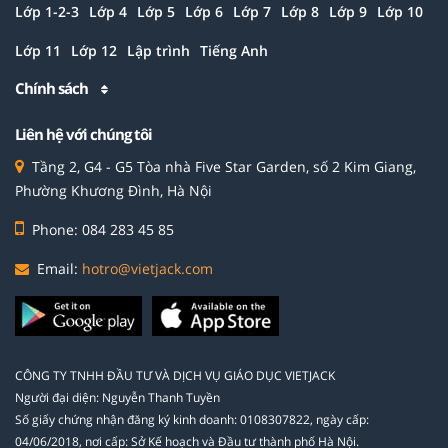
Lớp 1-2-3
Lớp 4
Lớp 5
Lớp 6
Lớp 7
Lớp 8
Lớp 9
Lớp 10
Lớp 11
Lớp 12
Lập trình
Tiếng Anh
Chính sách
Liên hệ với chúng tôi
Tầng 2, G4 - G5 Tòa nhà Five Star Garden, số 2 Kim Giang,
Phường Khương Đình, Hà Nội
Phone: 084 283 45 85
Email:
hotro@vietjack.com
CÔNG TY TNHH ĐẦU TƯ VÀ DỊCH VỤ GIÁO DỤC VIETJACK
Người đại diện: Nguyễn Thanh Tuyền
Số giấy chứng nhận đăng ký kinh doanh: 0108307822, ngày cấp:
04/06/2018, nơi cấp: Sở Kế hoạch và Đầu tư thành phố Hà Nội.