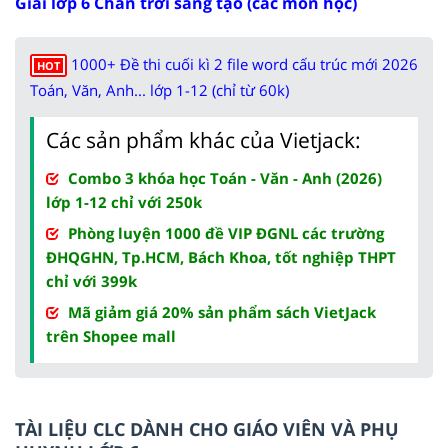
Giải lớp 6 Chân trời sáng tạo (các môn học)
1000+ Đề thi cuối kì 2 file word cấu trúc mới 2026
HOT
Toán, Văn, Anh... lớp 1-12 (chỉ từ 60k)
Các sản phẩm khác của Vietjack:
Combo 3 khóa học Toán - Văn - Anh (2026)
lớp 1-12 chỉ với 250k
Phòng luyện 1000 đề VIP ĐGNL các trường
ĐHQGHN, Tp.HCM, Bách Khoa, tốt nghiệp THPT
chỉ với 399k
Mã giảm giá 20% sản phẩm sách VietJack
trên Shopee mall
TÀI LIỆU CLC DÀNH CHO GIÁO VIÊN VÀ PHỤ