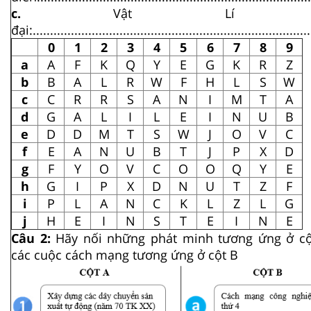
c.
Vật Lí hi
đại:................................................................................
0
1
2
3
4
5
6
7
8
9
a
A
F
K
Q
Y
E
G
K
R
Z
b
B
A
L
R
W
F
H
L
S
W
c
C
R
R
S
A
N
I
M
T
A
d
G
A
L
I
L
E
I
N
U
B
e
D
D
M
T
S
W
J
O
V
C
f
E
A
N
U
B
T
J
P
X
D
g
F
Y
O
V
C
O
O
Q
Y
E
h
G
I
P
X
D
N
U
T
Z
F
i
P
L
A
N
C
K
L
Z
L
G
j
H
E
I
N
S
T
E
I
N
E
Câu 2:
Hãy nối những phát minh tương ứng ở cộ
các cuộc cách mạng tương ứng ở cột B