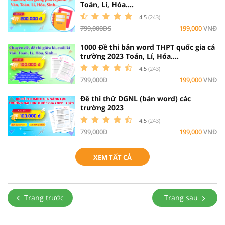
Toán, Lí, Hóa....
4.5
(243)
799,000ĐS
199,000
VNĐ
1000 Đề thi bản word THPT quốc gia cá
trường 2023 Toán, Lí, Hóa....
4.5
(243)
799,000Đ
199,000
VNĐ
Đề thi thử DGNL (bản word) các
trường 2023
4.5
(243)
799,000Đ
199,000
VNĐ
XEM TẤT CẢ
Trang trước
Trang sau