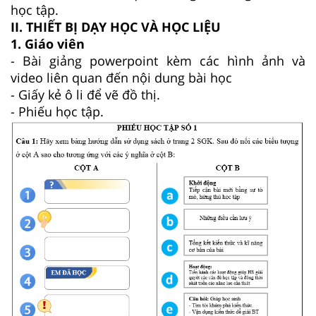
học tập.
II. THIẾT BỊ DẠY HỌC VÀ HỌC LIỆU
1. Giáo viên
- Bài giảng powerpoint kèm các hình ảnh và
video liên quan đến nội dung bài học
- Giấy kẻ ô li để vẽ đồ thị.
- Phiếu học tập.