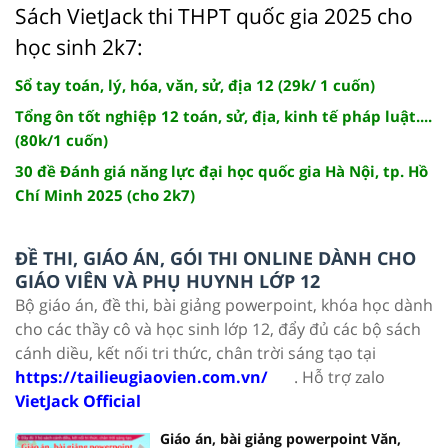
Sách VietJack thi THPT quốc gia 2025 cho
học sinh 2k7:
Sổ tay toán, lý, hóa, văn, sử, địa 12 (29k/ 1 cuốn)
Tổng ôn tốt nghiệp 12 toán, sử, địa, kinh tế pháp luật....
(80k/1 cuốn)
30 đề Đánh giá năng lực đại học quốc gia Hà Nội, tp. Hồ
Chí Minh 2025 (cho 2k7)
ĐỀ THI, GIÁO ÁN, GÓI THI ONLINE DÀNH CHO
GIÁO VIÊN VÀ PHỤ HUYNH LỚP 12
Bộ giáo án, đề thi, bài giảng powerpoint, khóa học dành
cho các thầy cô và học sinh lớp 12, đẩy đủ các bộ sách
cánh diều, kết nối tri thức, chân trời sáng tạo tại
https://tailieugiaovien.com.vn/
. Hỗ trợ zalo
VietJack Official
Giáo án, bài giảng powerpoint Văn,