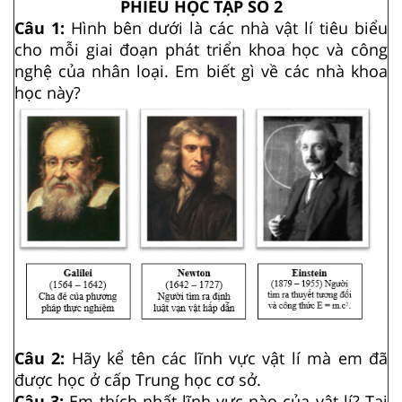
PHIẾU HỌC TẬP SỐ 2
Câu 1:
Hình bên dưới là các nhà vật lí tiêu biểu
cho mỗi giai đoạn phát triển khoa học và công
nghệ của nhân loại. Em biết gì về các nhà khoa
học này?
Câu 2:
Hãy kể tên các lĩnh vực vật lí mà em đã
được học ở cấp Trung học cơ sở.
Câu 3:
Em thích nhất lĩnh vực nào của vật lí? Tại