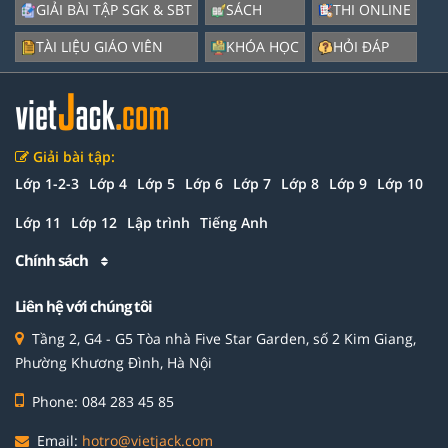
GIẢI BÀI TẬP SGK & SBT
SÁCH
THI ONLINE
TÀI LIỆU GIÁO VIÊN
KHÓA HỌC
HỎI ĐÁP
Giải bài tập:
Lớp 1-2-3
Lớp 4
Lớp 5
Lớp 6
Lớp 7
Lớp 8
Lớp 9
Lớp 10
Lớp 11
Lớp 12
Lập trình
Tiếng Anh
Chính sách
Liên hệ với chúng tôi
Tầng 2, G4 - G5 Tòa nhà Five Star Garden, số 2 Kim Giang,
Phường Khương Đình, Hà Nội
Phone: 084 283 45 85
Email:
hotro@vietjack.com