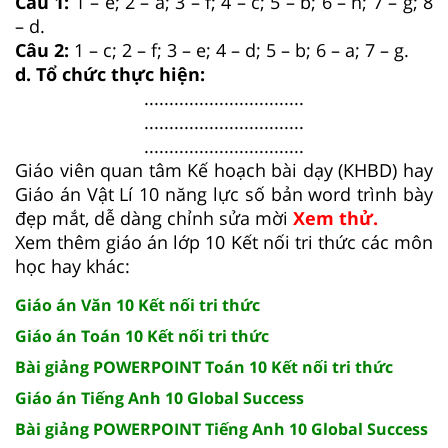
Câu 1:
1 – e; 2 – a; 3 – f; 4 – c; 5 – b; 6 – h; 7 – g; 8
– d.
Câu 2:
1 – c; 2 – f; 3 – e; 4 – d; 5 – b; 6 – a; 7 – g.
d. Tổ chức thực hiện:
................................
................................
................................
Giáo viên quan tâm Kế hoạch bài dạy (KHBD) hay
Giáo án Vật Lí 10 năng lực số bản word trình bày
đẹp mắt, dễ dàng chỉnh sửa mời
Xem thử.
Xem thêm giáo án lớp 10 Kết nối tri thức các môn
học hay khác:
Giáo án Văn 10 Kết nối tri thức
Giáo án Toán 10 Kết nối tri thức
Bài giảng POWERPOINT Toán 10 Kết nối tri thức
Giáo án Tiếng Anh 10 Global Success
Bài giảng POWERPOINT Tiếng Anh 10 Global Success